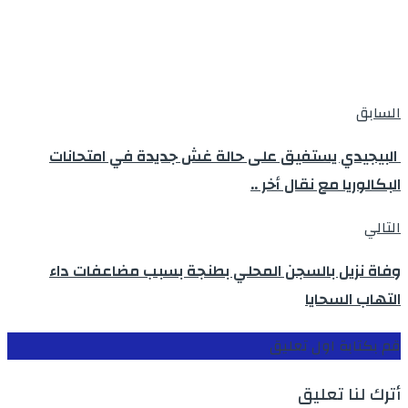
السابق
البيجيدي يستفيق على حالة غش جديدة في امتحانات
البكالوريا مع نقال أخر ..
التالي
وفاة نزيل بالسجن المحلي بطنجة بسبب مضاعفات داء
التهاب السحايا
قم بكتابة اول تعليق
أترك لنا تعليق