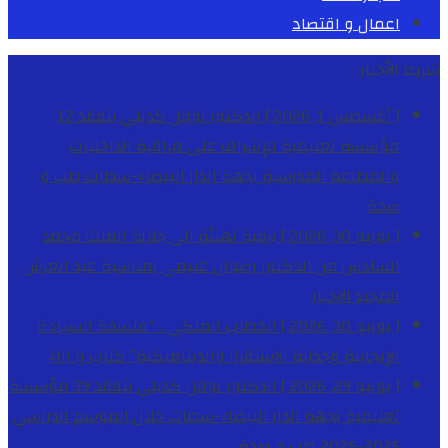
اعمال و اقتصاد
شريط الأخبار
[ أغسطس 1, 2026 ]
الدكتور نوفل كديلي يتفقد 12
مؤسسة تعليمية للإشراف على مراقبة الداخليات
والمطاعم المدرسية بجهة الدار البيضاء-سطات
طب و
صحة
[ يوليو 30, 2026 ]
برقية تهنئة الى جلالة الملك محمد
السادس من الدكتور رضوان غنيمي بمناسبة عيد العرش
المجيد
الاخبار
[ يوليو 30, 2026 ]
الخطاب الملكي .. “فلسفة السيادة
الإيجابية وجدلية الاستقرار والديناميكية”
كتاب و اراء
[ يوليو 29, 2026 ]
الدكتور نوفل كديلي يتفقد 39 مؤسسة
تعليمية بجهة الدار البيضاء-سطات خلال الموسم الدراسي
2025-2026
طب و صحة