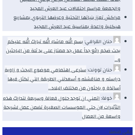
والجمعة مراسم احتفالات عيد العرش المجيد
مراكش تعزز بنياتها التحتية وعرضها التربوي بمشاريع
هيكلية واعدة بمناسبة عيد العرش المجيد
حنان القرافي:
بسم الله ماشاء الله تبارك الله عليكم
بحث ضخم رائع جداً عمل جد ممتاز على يد ثلة من الباحثين
و…
حنان توونت:
سترعى اهتمامي موضوع البحث و زاوية
دراسته و مناقشته.و أسعدتني الطريقة التي تكثل فيها
أساتذة و باحثون من مختلف البلاد…
خولة:
اتمني ان توجد حلول فعالة وسريعة لتدارك هذه
الثأثيرات لان حتي الموسسات الصغيرة تضمن عمل لشريحة
واسعة من العمال
ابقى متصلا