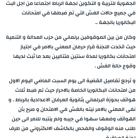
الجهوية للتربية و التكوين لجهة الرباط اجتماعا من اجل البث
في جميع حالات الغش التي تم ضبطها في امتحانات
البكالوريا بالجهة ..
وكان من بين الموقوفين برلماني من حزب العدالة و التنمية
حيث اتخدت اللجنة قرار حرمان المعني بالامر في اجتياز
امتحانات بكالوريا لمدة سنتين متتاليين بعد ما ثبث لديها
وقوع حالة الغش .
و ترجع تفاصيل القضية الى يوم السبت الماضي اليوم الاول
من امتحانات البكالوريا الخاصة بالاحرار حيث تم ضبط ثلاث
هواتف بحوزة البرلماني بثانوية العرفان الاعدادية بالرباط . و
نفى المعني بالامر نيته بالغش في الامتحان و صرح بأن
الهواتف وضعها سهوا في جيبه ولم ينتبه للامر الى حين
طلب منه الوقوف والفحص بالكاشف الالكتروني من طرف
لجنة المراقبة ..