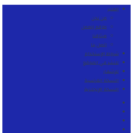
المنبر
من نحن
طاقم العمل
ميثاقنا
اتصل بنا
شروط الإستخدام
للنشر في الموقع
للإشهار
النسخة الفرنسية
النسخة الإنجليزية
Facebook
Youtube
Twitter
instagram