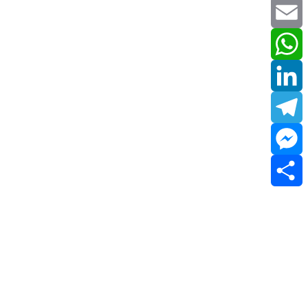
Twitter
Email
WhatsApp
LinkedIn
Telegram
Messenger
Share