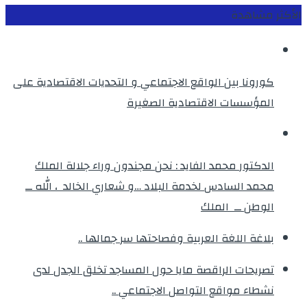
الأكثر مشاهدة
كورونا بين الواقع الاجتماعي و التحديات الاقتصادية على
المؤسسات الاقتصادية الصغيرة
الدكتور محمد الفايد : نحن مجندون وراء جلالة الملك
محمد السادس لخدمة البلاد …و شعاري الخالد ، الله ــ
الوطن ــ الملك
بلاغة اللغة العربية وفصاحتها سر جمالها ..
تصريحات الراقصة مايا حول المساجد تخلق الجدل لدى
نشطاء مواقع التواصل الاجتماعي ..