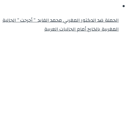
الحملة ضد الدكتور المغربي محمد الفايد ” أحرجت ” الجالية
المغربية بالخارج أمام الجاليات العربية