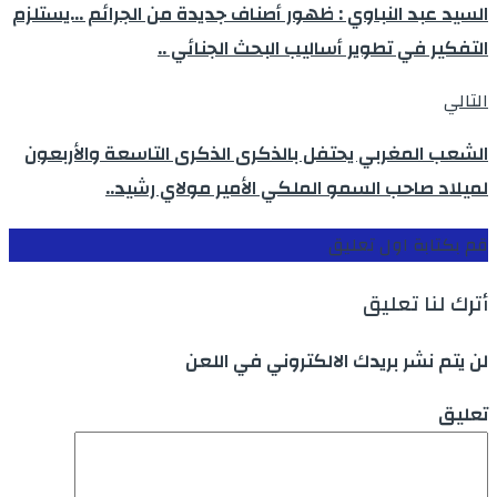
السيد عبد النباوي : ظهور أصناف جديدة من الجرائم …يستلزم
التفكير في تطوير أساليب البحث الجنائي ..
التالي
الشعب المغربي يحتفل بالذكرى الذكرى التاسعة والأربعون
لميلاد صاحب السمو الملكي الأمير مولاي رشيد..
قم بكتابة اول تعليق
أترك لنا تعليق
لن يتم نشر بريدك الالكتروني في اللعن
تعليق