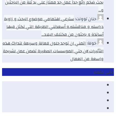
بحث ضخم رائع جداً عمل جد ممتاز على يد ثلة من الباحثين
و…
حنان توونت:
سترعى اهتمامي موضوع البحث و زاوية
دراسته و مناقشته.و أسعدتني الطريقة التي تكثل فيها
أساتذة و باحثون من مختلف البلاد…
خولة:
اتمني ان توجد حلول فعالة وسريعة لتدارك هذه
الثأثيرات لان حتي الموسسات الصغيرة تضمن عمل لشريحة
واسعة من العمال
ابقى متصلا
Facebook
Youtube
Twitter
instagram