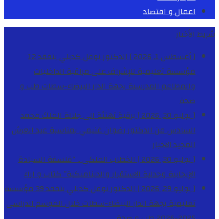
اعمال و اقتصاد
شريط الأخبار
[ أغسطس 1, 2026 ]
الدكتور نوفل كديلي يتفقد 12
مؤسسة تعليمية للإشراف على مراقبة الداخليات
والمطاعم المدرسية بجهة الدار البيضاء-سطات
طب و
صحة
[ يوليو 30, 2026 ]
برقية تهنئة الى جلالة الملك محمد
السادس من الدكتور رضوان غنيمي بمناسبة عيد العرش
المجيد
الاخبار
[ يوليو 30, 2026 ]
الخطاب الملكي .. “فلسفة السيادة
الإيجابية وجدلية الاستقرار والديناميكية”
كتاب و اراء
[ يوليو 29, 2026 ]
الدكتور نوفل كديلي يتفقد 39 مؤسسة
تعليمية بجهة الدار البيضاء-سطات خلال الموسم الدراسي
2025-2026
طب و صحة