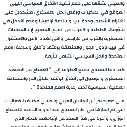
والصيني بشأنها على دعم تنفيذ الاتفاق السياسي الليبي
الموقع في الصخيرات ورفض الحل العسكري، مشددين على
الالتزام الشديد بوحدة ليبيا وسلامة اراضيها وعدم التدخل في
شؤونها الداخلية والاعراب عن القلق العميق إزاء العمليات
العسكرية بالقرب من طرابلس والتي تهدد الامن والاستقرار
في ليبيا ودول الجوار والمنطقة برمتها وآفاق وساطة الامم
المتحدة والحل السياسي الشامل للأزمة .
كما دعا المنتدى جميع الاطراف إلى ” الامتناع عن التصعيد
العسكري والوصول الى اتفاق لوقف اطلاق النار واستعادة
العملية السياسية تحت رعاية الامم المتحدة ” .
على صعيد آخر أبرز الجانبان العربي والصيني مختلف الفعاليات
التي تم انجازها في اطار المنتدى منذ الدورة الثامنة للاجتماع
الوزاري، وأعربا في هذا الصدد عن ارتياحهما للنجاح الذي