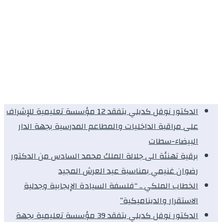
الدكتور نوفل كديلي يتفقد 12 مؤسسة تعليمية للإشراف
على مراقبة الداخليات والمطاعم المدرسية بجهة الدار
البيضاء-سطات
برقية تهنئة الى جلالة الملك محمد السادس من الدكتور
رضوان غنيمي بمناسبة عيد العرش المجيد
الخطاب الملكي .. “فلسفة السيادة الإيجابية وجدلية
الاستقرار والديناميكية”
الدكتور نوفل كديلي يتفقد 39 مؤسسة تعليمية بجهة