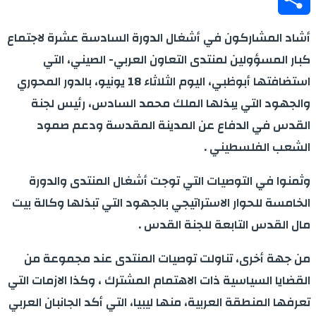
Share
أشاد المشاركون في أشغال الدورة السادسة عشرة لاجتماع
كبار المسؤولين لمنتدى التعاون العربي- الصيني، التي
استضافتها أبوظبي، اليوم الثلاثاء 18 يونيو، بالدور المحوري
والجهود التي يبذلها الملك محمد السادس، رئيس لجنة
القدس في الدفاع عن المدينة المقدسة ودعم صمود
الشعب الفلسطيني .
وثمنوا في التوصيات التي توجت أشغال المنتدى والدورة
الخامسة للحوار الاستراتيجي بالجهود التي تبذلها وكالة بيت
مال القدس التابعة للجنة القدس .
من جهة أخرى، تناولت توصيات المنتدى عند مجموعة من
القضايا السياسية ذات الاهتمام المشترك ، وكذا الازمات التي
تعرفها المنطقة العربية، منها ليبيا، التي أكد الجانبان العربي