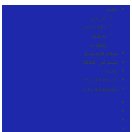
المنبر
من نحن
طاقم العمل
ميثاقنا
اتصل بنا
شروط الإستخدام
للنشر في الموقع
للإشهار
النسخة الفرنسية
النسخة الإنجليزية
Facebook
Youtube
Twitter
instagram