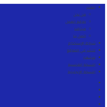
المنبر
من نحن
طاقم العمل
ميثاقنا
اتصل بنا
شروط الإستخدام
للنشر في الموقع
للإشهار
النسخة الفرنسية
النسخة الإنجليزية
Facebook
Youtube
Twitter
instagram