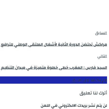
السابق
مراكش تحتضن الدورة الثانية لأشغال الملتقى الوطني للترافع ا
التالي
السيد فارس : المغرب خطى خطوة متميزة في ميدان التنظيم ال
قم بكتابة اول تعليق
أترك لنا تعليق
لن يتم نشر بريدك الالكتروني في اللعن