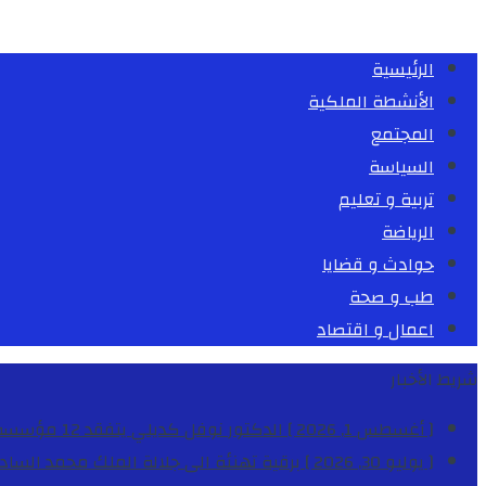
الرئيسية
الأنشطة الملكية
المجتمع
السياسة
تربية و تعليم
الرياضة
حوادث و قضايا
طب و صحة
اعمال و اقتصاد
شريط الأخبار
[ أغسطس 1, 2026 ]
الدكتور نوفل كديلي يتفقد 12 مؤسسة تعليمية للإشراف على مراقبة الداخليات والمطاعم المدرسية بجهة الدار البيضاء-سطات
[ يوليو 30, 2026 ]
برقية تهنئة الى جلالة الملك محمد السا