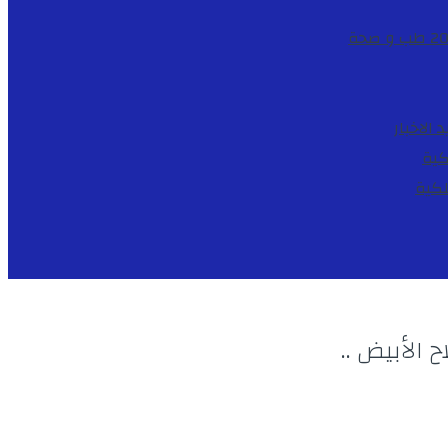
طب و صحة
د
الاخبار
كية
لكية
الأبيض ..