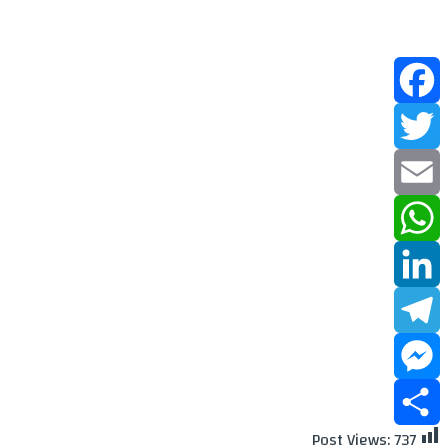
Facebook
Twitter
Email
WhatsApp
LinkedIn
Telegram
Messenger
Post Views:
737
Share