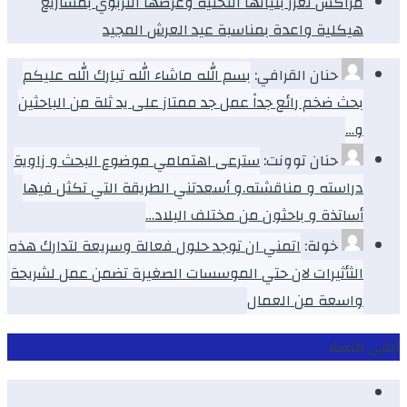
مراكش تعزز بنياتها التحتية وعرضها التربوي بمشاريع
هيكلية واعدة بمناسبة عيد العرش المجيد
حنان القرافي:
بسم الله ماشاء الله تبارك الله عليكم
بحث ضخم رائع جداً عمل جد ممتاز على يد ثلة من الباحثين
و…
حنان توونت:
سترعى اهتمامي موضوع البحث و زاوية
دراسته و مناقشته.و أسعدتني الطريقة التي تكثل فيها
أساتذة و باحثون من مختلف البلاد…
خولة:
اتمني ان توجد حلول فعالة وسريعة لتدارك هذه
الثأثيرات لان حتي الموسسات الصغيرة تضمن عمل لشريحة
واسعة من العمال
ابقى متصلا
Facebook