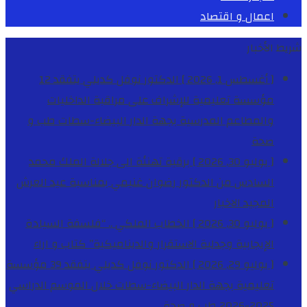
اعمال و اقتصاد
شريط الأخبار
[ أغسطس 1, 2026 ]
الدكتور نوفل كديلي يتفقد 12
مؤسسة تعليمية للإشراف على مراقبة الداخليات
والمطاعم المدرسية بجهة الدار البيضاء-سطات
طب و
صحة
[ يوليو 30, 2026 ]
برقية تهنئة الى جلالة الملك محمد
السادس من الدكتور رضوان غنيمي بمناسبة عيد العرش
المجيد
الاخبار
[ يوليو 30, 2026 ]
الخطاب الملكي .. “فلسفة السيادة
الإيجابية وجدلية الاستقرار والديناميكية”
كتاب و اراء
[ يوليو 29, 2026 ]
الدكتور نوفل كديلي يتفقد 39 مؤسسة
تعليمية بجهة الدار البيضاء-سطات خلال الموسم الدراسي
2025-2026
طب و صحة