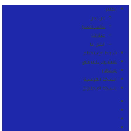
المنبر
من نحن
طاقم العمل
ميثاقنا
اتصل بنا
شروط الإستخدام
للنشر في الموقع
للإشهار
النسخة الفرنسية
النسخة الإنجليزية
Facebook
Youtube
Twitter
instagram