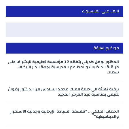
تابعنا على الفايسبوك
مواضيع سابقة
الدكتور نوفل كديلي يتفقد 12 مؤسسة تعليمية للإشراف على
مراقبة الداخليات والمطاعم المدرسية بجهة الدار البيضاء-
سطات
برقية تهنئة الى جلالة الملك محمد السادس من الدكتور رضوان
غنيمي بمناسبة عيد العرش المجيد
الخطاب الملكي .. “فلسفة السيادة الإيجابية وجدلية الاستقرار
والديناميكية”