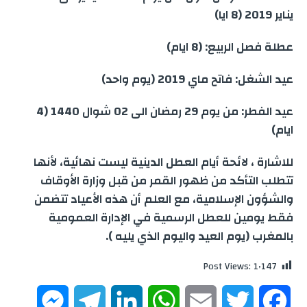
يناير 2019 (8 ايا)
عطلة فصل الربيع: (8 ايام)
عيد الشغل: فاتح ماي 2019 (يوم واحد)
عيد الفطر: من يوم 29 رمضان الى 02 شوال 1440 (4
ايام)
للاشارة ، لائحة أيام العطل الدينية ليست نهائية، لأنها
تتطلب التأكد من ظهور القمر من قبل وزارة الأوقاف
والشؤون الإسلامية، مع العلم أن هذه الأعياد تتضمن
فقط يومين للعطل الرسمية في الإدارة العمومية
بالمغرب (يوم العيد واليوم الذي يليه ).
Post Views:
1٬147
M
T
L
W
E
T
F