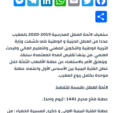
M
T
L
W
E
T
F
e
e
i
h
m
w
a
S
s
l
n
a
a
i
c
h
ستعرف لائحة العطل المدرسية 2019-2020 بالمغرب
s
e
k
t
i
t
e
a
عددا من العطل الدينية و الوطنية كما كشفت وزارة
e
g
e
s
l
t
b
التربية الوطنية والتكوين المهني والتعليم العالي والبحث
r
العلمي .من بينها تقليص المدة المعتمدة سابقا،
n
r
d
A
e
o
ويتعلق الأمر بالاستغناء عن عطلة الأقطاب الثلاثة خلال
e
عطل الفترة البينية بين الأسدس الأول واعتماد عطلة
g
a
I
p
r
o
موحدة بكامل ربوع المغرب.
e
m
n
p
k
لائحة العطل بالنسبة للتلاميذ
r
عطلة فاتح محرم 1441 : (يوم واحد) .
عطلة الفترة البينية الاولى و ذكرى المسيرة الخضراء : من