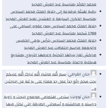
محمد الفائد بمناسبة عيد العرش المجيد
برقية تهنئة مرفوعة إلى جلالة الملك محمد السادس
بمناسبة الذكرى السابعة و العشرين لعيد العرش المجيد
جلالة الملك محمد السادس يصدر عفوه السامي على
1788 شخصا بمناسبة عيد العرش المجيد
جلالة الملك محمد السادس يترأس يومي الخميس
والجمعة مراسم احتفالات عيد العرش المجيد
مراكش تعزز بنياتها التحتية وعرضها التربوي بمشاريع
هيكلية واعدة بمناسبة عيد العرش المجيد
حنان القرافي:
بسم الله ماشاء الله تبارك الله عليكم
بحث ضخم رائع جداً عمل جد ممتاز على يد ثلة من الباحثين
و…
حنان توونت:
سترعى اهتمامي موضوع البحث و زاوية
دراسته و مناقشته.و أسعدتني الطريقة التي تكثل فيها