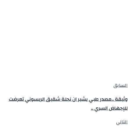
السابق
وثيقة ..مصدر طبي يشير ان نجلة شقيق الريسوني تعرضت
للإجهاض السري ..
التالي