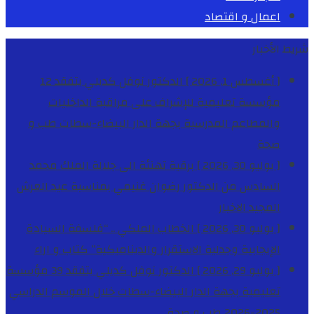
اعمال و اقتصاد
شريط الأخبار
[ أغسطس 1, 2026 ]
الدكتور نوفل كديلي يتفقد 12
مؤسسة تعليمية للإشراف على مراقبة الداخليات
والمطاعم المدرسية بجهة الدار البيضاء-سطات
طب و
صحة
[ يوليو 30, 2026 ]
برقية تهنئة الى جلالة الملك محمد
السادس من الدكتور رضوان غنيمي بمناسبة عيد العرش
المجيد
الاخبار
[ يوليو 30, 2026 ]
الخطاب الملكي .. “فلسفة السيادة
الإيجابية وجدلية الاستقرار والديناميكية”
كتاب و اراء
[ يوليو 29, 2026 ]
الدكتور نوفل كديلي يتفقد 39 مؤسسة
تعليمية بجهة الدار البيضاء-سطات خلال الموسم الدراسي
2025-2026
طب و صحة