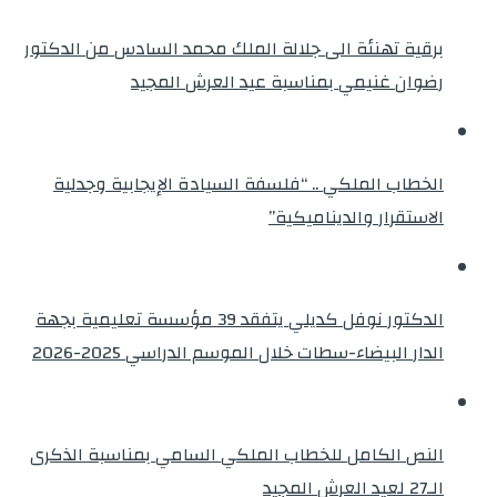
برقية تهنئة الى جلالة الملك محمد السادس من الدكتور
رضوان غنيمي بمناسبة عيد العرش المجيد
الخطاب الملكي .. “فلسفة السيادة الإيجابية وجدلية
الاستقرار والديناميكية”
الدكتور نوفل كديلي يتفقد 39 مؤسسة تعليمية بجهة
الدار البيضاء-سطات خلال الموسم الدراسي 2025-2026
النص الكامل للخطاب الملكي السامي بمناسبة الذكرى
الـ27 لعيد العرش المجيد