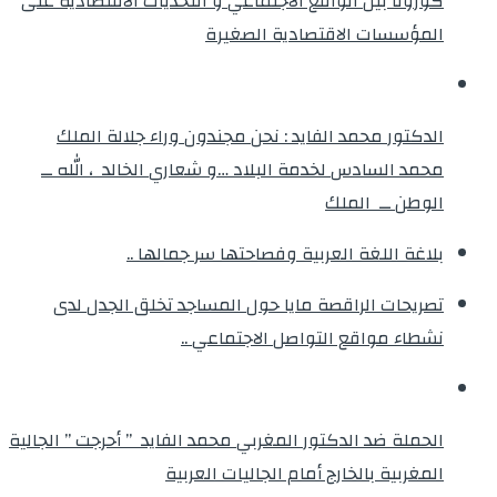
كورونا بين الواقع الاجتماعي و التحديات الاقتصادية على
المؤسسات الاقتصادية الصغيرة
الدكتور محمد الفايد : نحن مجندون وراء جلالة الملك
محمد السادس لخدمة البلاد …و شعاري الخالد ، الله ــ
الوطن ــ الملك
بلاغة اللغة العربية وفصاحتها سر جمالها ..
تصريحات الراقصة مايا حول المساجد تخلق الجدل لدى
نشطاء مواقع التواصل الاجتماعي ..
الحملة ضد الدكتور المغربي محمد الفايد ” أحرجت ” الجالية
المغربية بالخارج أمام الجاليات العربية