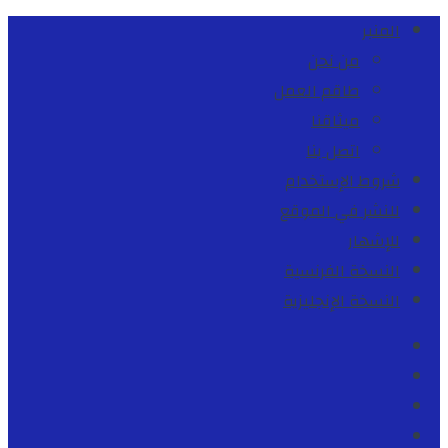
المنبر
من نحن
طاقم العمل
ميثاقنا
اتصل بنا
شروط الإستخدام
للنشر في الموقع
للإشهار
النسخة الفرنسية
النسخة الإنجليزية
Facebook
Youtube
Twitter
instagram