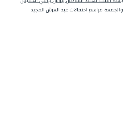
جلالة الملك محمد السادس يترأس يومي الخميس
والجمعة مراسم احتفالات عيد العرش المجيد