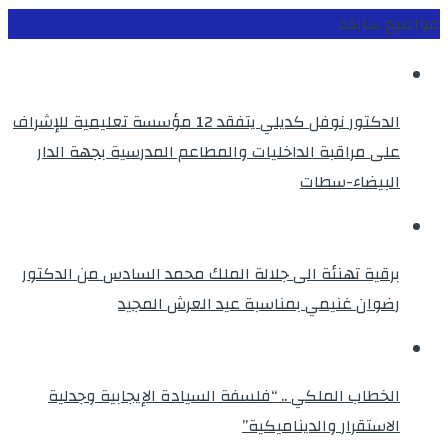
مواضيع سابقة
الدكتور نوفل كديلي يتفقد 12 مؤسسة تعليمية للإشراف
على مراقبة الداخليات والمطاعم المدرسية بجهة الدار
البيضاء-سطات
برقية تهنئة الى جلالة الملك محمد السادس من الدكتور
رضوان غنيمي بمناسبة عيد العرش المجيد
الخطاب الملكي .. “فلسفة السيادة الإيجابية وجدلية
الاستقرار والديناميكية”