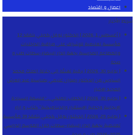
اعمال و اقتصاد
شريط الأخبار
[ أغسطس 1, 2026 ]
الدكتور نوفل كديلي يتفقد 12
مؤسسة تعليمية للإشراف على مراقبة الداخليات
والمطاعم المدرسية بجهة الدار البيضاء-سطات
طب و
صحة
[ يوليو 30, 2026 ]
برقية تهنئة الى جلالة الملك محمد
السادس من الدكتور رضوان غنيمي بمناسبة عيد العرش
المجيد
الاخبار
[ يوليو 30, 2026 ]
الخطاب الملكي .. “فلسفة السيادة
الإيجابية وجدلية الاستقرار والديناميكية”
كتاب و اراء
[ يوليو 29, 2026 ]
الدكتور نوفل كديلي يتفقد 39 مؤسسة
تعليمية بجهة الدار البيضاء-سطات خلال الموسم الدراسي
2025-2026
طب و صحة