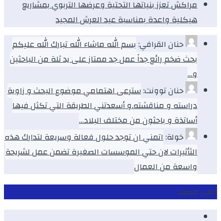
مراكش تعزز بنياتها التحتية وعرضها التربوي بمشاريع
هيكلية واعدة بمناسبة عيد العرش المجيد
حنان القرافي:
بسم الله ماشاء الله تبارك الله عليكم
بحث ضخم رائع جداً عمل جد ممتاز على يد ثلة من الباحثين
و…
حنان توونت:
سترعى اهتمامي موضوع البحث و زاوية
دراسته و مناقشته.و أسعدتني الطريقة التي تكثل فيها
أساتذة و باحثون من مختلف البلاد…
خولة:
اتمني ان توجد حلول فعالة وسريعة لتدارك هذه
الثأثيرات لان حتي الموسسات الصغيرة تضمن عمل لشريحة
واسعة من العمال
ابقى متصلا
Facebook