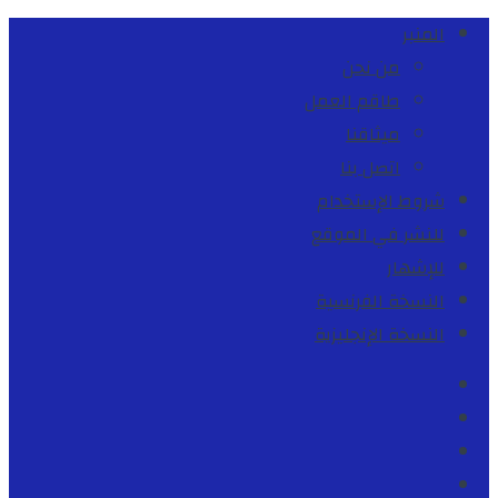
المنبر
من نحن
طاقم العمل
ميثاقنا
اتصل بنا
شروط الإستخدام
للنشر في الموقع
للإشهار
النسخة الفرنسية
النسخة الإنجليزية
Facebook
Youtube
Twitter
instagram