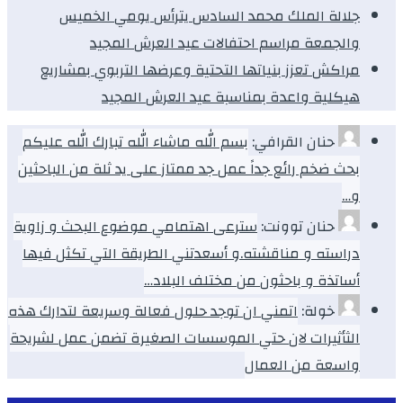
جلالة الملك محمد السادس يترأس يومي الخميس
والجمعة مراسم احتفالات عيد العرش المجيد
مراكش تعزز بنياتها التحتية وعرضها التربوي بمشاريع
هيكلية واعدة بمناسبة عيد العرش المجيد
حنان القرافي:
بسم الله ماشاء الله تبارك الله عليكم
بحث ضخم رائع جداً عمل جد ممتاز على يد ثلة من الباحثين
و…
حنان توونت:
سترعى اهتمامي موضوع البحث و زاوية
دراسته و مناقشته.و أسعدتني الطريقة التي تكثل فيها
أساتذة و باحثون من مختلف البلاد…
خولة:
اتمني ان توجد حلول فعالة وسريعة لتدارك هذه
الثأثيرات لان حتي الموسسات الصغيرة تضمن عمل لشريحة
واسعة من العمال