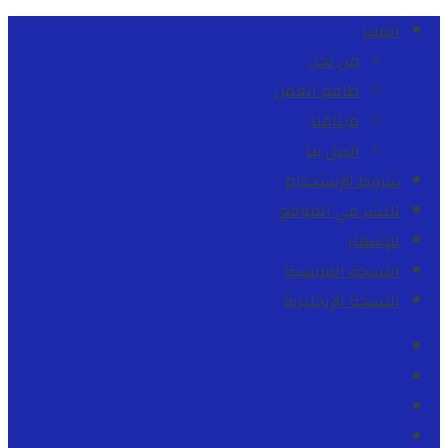
المنبر
من نحن
طاقم العمل
ميثاقنا
اتصل بنا
شروط الإستخدام
للنشر في الموقع
للإشهار
النسخة الفرنسية
النسخة الإنجليزية
Facebook
Youtube
Twitter
instagram