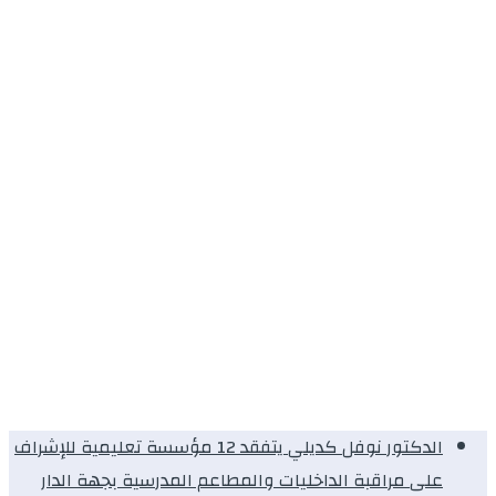
الدكتور نوفل كديلي يتفقد 12 مؤسسة تعليمية للإشراف
على مراقبة الداخليات والمطاعم المدرسية بجهة الدار