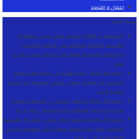
اعمال و اقتصاد
شريط الأخبار
[ أغسطس 1, 2026 ]
الدكتور نوفل كديلي يتفقد 12
مؤسسة تعليمية للإشراف على مراقبة الداخليات
والمطاعم المدرسية بجهة الدار البيضاء-سطات
طب و
صحة
[ يوليو 30, 2026 ]
برقية تهنئة الى جلالة الملك محمد
السادس من الدكتور رضوان غنيمي بمناسبة عيد العرش
المجيد
الاخبار
[ يوليو 30, 2026 ]
الخطاب الملكي .. “فلسفة السيادة
الإيجابية وجدلية الاستقرار والديناميكية”
كتاب و اراء
[ يوليو 29, 2026 ]
الدكتور نوفل كديلي يتفقد 39 مؤسسة
تعليمية بجهة الدار البيضاء-سطات خلال الموسم الدراسي
2025-2026
طب و صحة