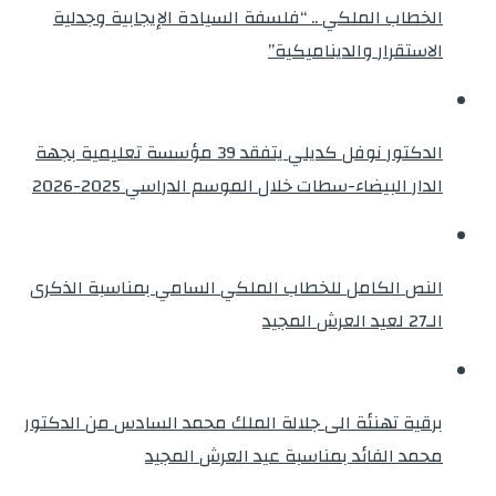
الخطاب الملكي .. “فلسفة السيادة الإيجابية وجدلية
الاستقرار والديناميكية”
الدكتور نوفل كديلي يتفقد 39 مؤسسة تعليمية بجهة
الدار البيضاء-سطات خلال الموسم الدراسي 2025-2026
النص الكامل للخطاب الملكي السامي بمناسبة الذكرى
الـ27 لعيد العرش المجيد
برقية تهنئة الى جلالة الملك محمد السادس من الدكتور
محمد الفائد بمناسبة عيد العرش المجيد