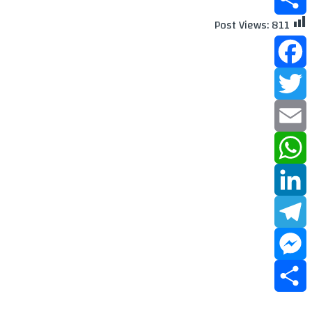
Post Views:
811
Share
Facebook
Twitter
Email
WhatsApp
LinkedIn
Telegram
Messenger
Share