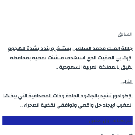
السابق
جلالة الملك محمد السادس يستنكر و يندد بشدة للهجوم
الإرهابي المقيت الذي استهدف منشآت نفطية بمحافظة
بقيق بالمملكة العربية السعودية ..
التالي
الإكوادور تشيد بالجهود الجادة وذات المصداقية التي يبذلها
المغرب لإيجاد حل واقعي وتوافقي لقضية الصحراء ..
قم بكتابة اول تعليق