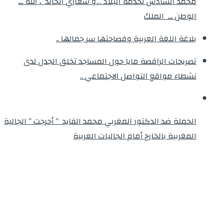
محمد السادس لخدمة البلاد …و شعاري الخالد ، الله ــ
الوطن ــ الملك
بلاغة اللغة العربية وفصاحتها سر جمالها ..
تصريحات الراقصة مايا حول المساجد تخلق الجدل لدى
نشطاء مواقع التواصل الاجتماعي ..
الحملة ضد الدكتور المغربي محمد الفايد ” أحرجت ” الجالية
المغربية بالخارج أمام الجاليات العربية