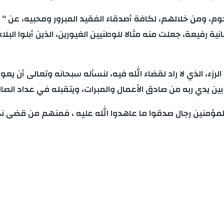
حوم، ومن خلالهم، لكافة أصدقاء الفقيد المبرور ومحبيه، عن “ 
نية رفيعة، جعلت منه مثالا للوطنيين الغيورين، الذين أبلوا ا
، الذي لا راد لقضاء الله فيه، لنسأله سبحانه وتعالى أن يعوض
ن يدي ربه من صادق الأعمال والمبرات، ويتقبله في عداد الصال
لمؤمنين رجال صدقوا ما عاهدوا الله عليه ، فمنهم من قضى نحبه