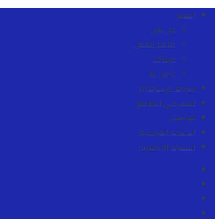
المنبر
من نحن
طاقم العمل
ميثاقنا
اتصل بنا
شروط الإستخدام
للنشر في الموقع
للإشهار
النسخة الفرنسية
النسخة الإنجليزية
Facebook
Youtube
Twitter
instagram