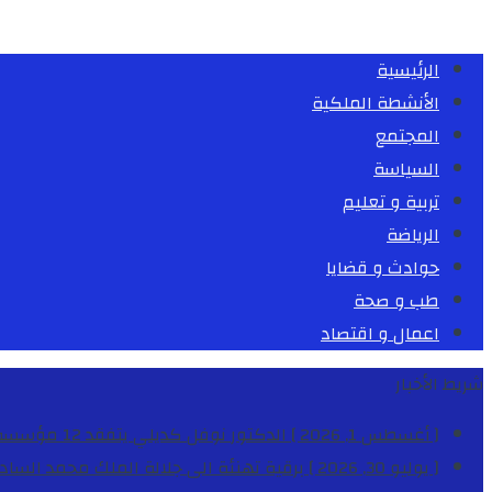
الرئيسية
الأنشطة الملكية
المجتمع
السياسة
تربية و تعليم
الرياضة
حوادث و قضايا
طب و صحة
اعمال و اقتصاد
شريط الأخبار
[ أغسطس 1, 2026 ]
الدكتور نوفل كديلي يتفقد 12 مؤسسة تعليمية للإشراف على مراقبة الداخليات والمطاعم المدرسية بجهة الدار البيضاء-سطات
[ يوليو 30, 2026 ]
برقية تهنئة الى جلالة الملك محمد السا