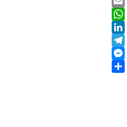
Twitter
Email
WhatsApp
LinkedIn
Telegram
Messenger
Share