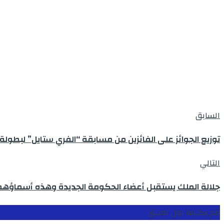
السابق
توزيع الجوائز على الفائزين من مسابقة “الفري ستايل” لبطولة العالم 2019 للتزحلق على الألواح الطائرة الأمير مو
التالي
جلالة الملك يستقبل أعضاء الحكومة الجديدة وهذه أسماؤهم 
قم بكتابة اول تعليق