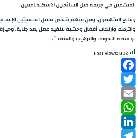
المتهمين في جريمة قتل السائحتين الاسكندنافيتين .
ويتابع المتهمون، ومن بينهم شخص يحمل الجنسيتين الإسبانية 
والترصد، وارتكاب أفعال وحشية لتنفيذ فعل يعد جناية، وحياز
بواسطة التخويف والترهيب والعنف ” .
Post Views:
802
Facebook
Twitter
Email
WhatsApp
LinkedIn