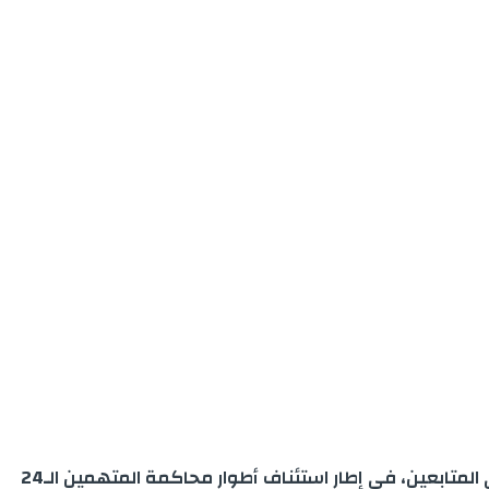
واصلت غرفة الجنايات الاستئنافية بمحكمة الاستئناف بملحقة سلا، كدرجة ثانية من التقاضي أمس الأربعاء، الاستماع إلى باقي المتابعين، في إطار استئناف أطوار محاكمة المتهمين الـ24