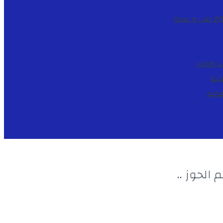
طب و صحة
د
الاخبار
كية
لكية
الحوز ..