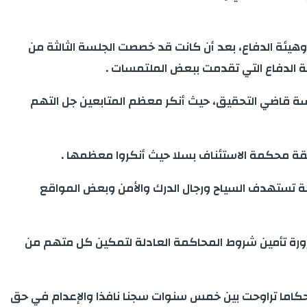
يئة الدفاع، بعد أن كانت قد خصصت الجلسة الثالثة من
ة قاضي التحقيق، حيث أنكر معظم المتابعين جل التهم
لحقة محكمة الاستئناف بسلا حيث أنكروا معظمها .
رهابية داخل المملكة تستهدف السياح ورجال الدرك والأمن وبعض المواقع
بضرورة تأمين شروط المحاكمة العادلة لتمكين كل متهم من
مكافحة الإرهاب بملحقة محكمة الاستئناف بسلا قد أصدرت، في 18 يوليوز الماضي، أحكاما تراوحت بين خمس سنوات سجنا نافذا والإعدام في حق