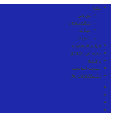
المنبر
من نحن
طاقم العمل
ميثاقنا
اتصل بنا
شروط الإستخدام
للنشر في الموقع
للإشهار
النسخة الفرنسية
النسخة الإنجليزية
Facebook
Youtube
Twitter
instagram