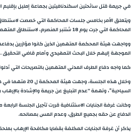
في جريمة قتل سائحتين اسكندنافيتين بجماعة إمليل بإقليم ال
ويتعلق الأمر بخامس جلسات المحاكمة التي خصصت لاستنطاق ب
المحاكمة التي جرت يوم 18 شتنبر المنصرم، لاستنطاق المتهمين الرئيسيين من طرف رئيس الغرفة والوكيل العام للملك وهيئة الدفاع التي تقدمت ببعض الملتمسات .
وواجهت هيئة المحكمة المتهمين الذين كانوا مؤازرين بدفاع
الموجهة إليهم خلال البحث التمهيدي وأمام قاضي التحقيق .
كما واجه دفاع الطرف المدني المتهمين بالتصريحات التي أدلو
وخلال هذه الجلسة
السياحية”، وتهمة “عدم التبليغ عن جريمة والإشادة بالإرهاب و
وكانت غرفة الجنايات الاستئنافية قررت تأجيل الجلسة الرابعة
الدفاع عن حقه بجميع الطرق، وعدم المس بمصالحه.