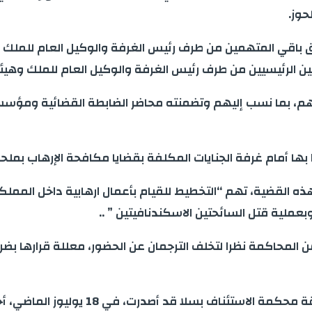
حوز.
اقي المتهمين من طرف رئيس الغرفة والوكيل العام للملك وه
هم، بما نسب إليهم وتضمنته محاضر الضابطة القضائية ومؤسس
ا بها أمام غرفة الجنايات المكلفة بقضايا مكافحة الإرهاب بم
، وجهت هيئة المحكمة ل 20 متهما في هذه القضية، تهم “التخطيط للقيام بأعمال ا
بعملية قتل السائحتين الاسكندنافيتين ” ..
 من المحاكمة نظرا لتخلف الترجمان عن الحضور، معللة قرارها 
يذكر أن غرفة الجنايات المكلفة بقضايا 