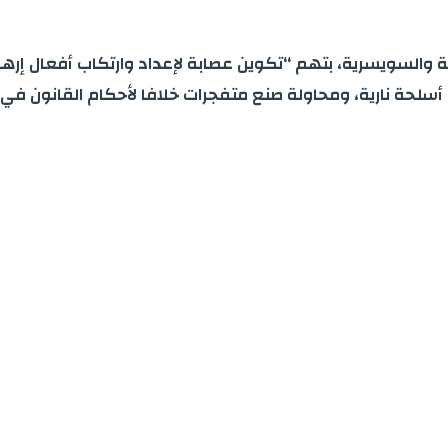
والسويسرية، بتهم “تكوين عصابة لإعداد وارتكاب أفعال إرهابي
ة أسلحة نارية، ومحاولة صنع متفجرات خلافا لأحكام القانون 