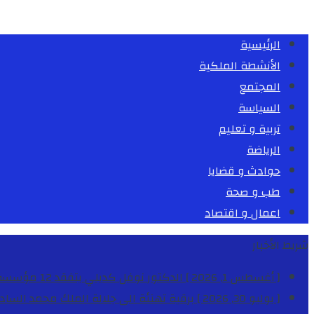
الرئيسية
الأنشطة الملكية
المجتمع
السياسة
تربية و تعليم
الرياضة
حوادث و قضايا
طب و صحة
اعمال و اقتصاد
شريط الأخبار
[ أغسطس 1, 2026 ]
الدكتور نوفل كديلي يتفقد 12 مؤسسة تعليمية للإشراف على مراقبة الداخليات والمطاعم المدرسية بجهة الدار البيضاء-سطات
[ يوليو 30, 2026 ]
برقية تهنئة الى جلالة الملك محمد السا