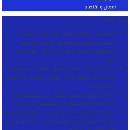
اعمال و اقتصاد
شريط الأخبار
[ أغسطس 1, 2026 ]
الدكتور نوفل كديلي يتفقد 12
مؤسسة تعليمية للإشراف على مراقبة الداخليات
والمطاعم المدرسية بجهة الدار البيضاء-سطات
طب و
صحة
[ يوليو 30, 2026 ]
برقية تهنئة الى جلالة الملك محمد
السادس من الدكتور رضوان غنيمي بمناسبة عيد العرش
المجيد
الاخبار
[ يوليو 30, 2026 ]
الخطاب الملكي .. “فلسفة السيادة
الإيجابية وجدلية الاستقرار والديناميكية”
كتاب و اراء
[ يوليو 29, 2026 ]
الدكتور نوفل كديلي يتفقد 39 مؤسسة
تعليمية بجهة الدار البيضاء-سطات خلال الموسم الدراسي
2025-2026
طب و صحة