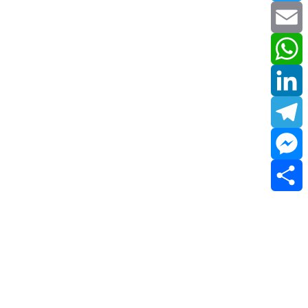
Twitter
Email
WhatsApp
LinkedIn
Telegram
Messenger
Share