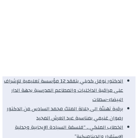
الدكتور نوفل كديلي يتفقد 12 مؤسسة تعليمية للإشراف
على مراقبة الداخليات والمطاعم المدرسية بجهة الدار
البيضاء-سطات
برقية تهنئة الى جلالة الملك محمد السادس من الدكتور
رضوان غنيمي بمناسبة عيد العرش المجيد
الخطاب الملكي .. “فلسفة السيادة الإيجابية وجدلية
الاستقرار والديناميكية”