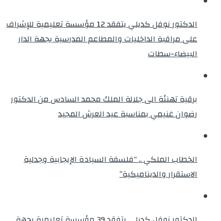
الدكتور نوفل كديلي يتفقد 12 مؤسسة تعليمية للإشراف
على مراقبة الداخليات والمطاعم المدرسية بجهة الدار
البيضاء-سطات
برقية تهنئة الى جلالة الملك محمد السادس من الدكتور
رضوان غنيمي بمناسبة عيد العرش المجيد
الخطاب الملكي .. “فلسفة السيادة الإيجابية وجدلية
الاستقرار والديناميكية”
الدكتور نوفل كديلي يتفقد 39 مؤسسة تعليمية بجهة