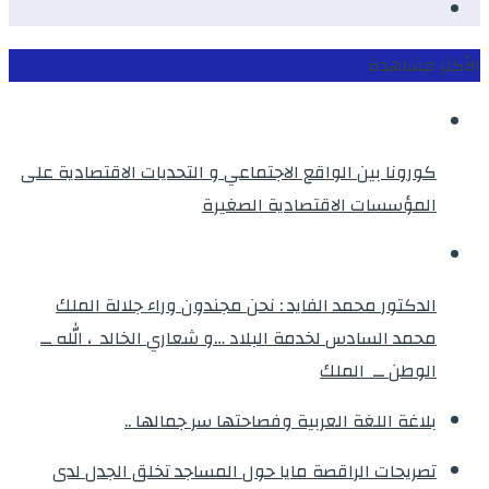
instagram
الأكثر مشاهدة
كورونا بين الواقع الاجتماعي و التحديات الاقتصادية على
المؤسسات الاقتصادية الصغيرة
الدكتور محمد الفايد : نحن مجندون وراء جلالة الملك
محمد السادس لخدمة البلاد …و شعاري الخالد ، الله ــ
الوطن ــ الملك
بلاغة اللغة العربية وفصاحتها سر جمالها ..
تصريحات الراقصة مايا حول المساجد تخلق الجدل لدى