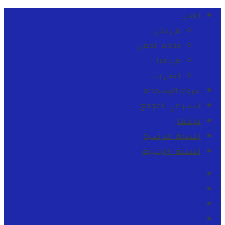
المنبر
من نحن
طاقم العمل
ميثاقنا
اتصل بنا
شروط الإستخدام
للنشر في الموقع
للإشهار
النسخة الفرنسية
النسخة الإنجليزية
Facebook
Youtube
Twitter
instagram