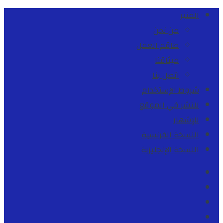
المنبر
من نحن
طاقم العمل
ميثاقنا
اتصل بنا
شروط الإستخدام
للنشر في الموقع
للإشهار
النسخة الفرنسية
النسخة الإنجليزية
Facebook
Youtube
Twitter
instagram