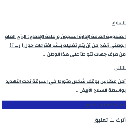
السابق
المندوبية العامة لإدارة السجون وإعادة الإدماج : الرأي العام
الوطني أنضج من أن يتم تضليله بنشر افتراءات حول ( ر ــ أ )
من طرف جهات تتواطأ على هذا الوطن ..
التالي
أمن مكناس يوقف شخص متورط في السرقة تحت التهديد
بواسطة السلاح الأبيض ..
قم بكتابة اول تعليق
أترك لنا تعليق