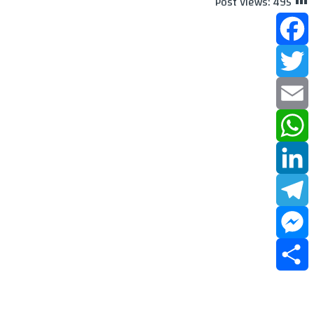
Post Views:
495
Facebook
Twitter
Email
WhatsApp
LinkedIn
Telegram
Messenger
Share