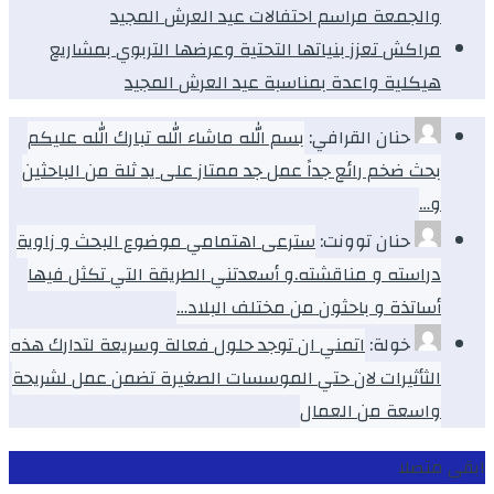
والجمعة مراسم احتفالات عيد العرش المجيد
مراكش تعزز بنياتها التحتية وعرضها التربوي بمشاريع
هيكلية واعدة بمناسبة عيد العرش المجيد
حنان القرافي:
بسم الله ماشاء الله تبارك الله عليكم
بحث ضخم رائع جداً عمل جد ممتاز على يد ثلة من الباحثين
و…
حنان توونت:
سترعى اهتمامي موضوع البحث و زاوية
دراسته و مناقشته.و أسعدتني الطريقة التي تكثل فيها
أساتذة و باحثون من مختلف البلاد…
خولة:
اتمني ان توجد حلول فعالة وسريعة لتدارك هذه
الثأثيرات لان حتي الموسسات الصغيرة تضمن عمل لشريحة
واسعة من العمال
ابقى متصلا