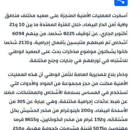
Share
أسفرت العمليات الأمنية المنجزة على صعيد مختلف مناطق
ولاية أمن الدار البيضاء، خلال الفترة الممتدة ما بين 10 و21
أكتوبر الجاري، عن توقيف 8225 شخصا، من بينهم 6094
أشخاص تم ضبطهم متلبسين بأفعال إجرامية، و2131 شخصا
كانوا يشكلون موضوع مذكرات بحث على الصعيد الوطني
للاشتباه في تورطهم في جنايات وجنح مختلفة.
وذكر بلاغ للمديرية العامة للأمن الوطني أن هذه العمليات
الأمنية مكنت من حجز مجموعة من المواد والأدوات التي
تستخدم في المساس بسلامة الأشخاص والممتلكات، فضلا
عن ضبط عائدات إجرامية مختلفة، وهي عبارة عن 305 من
الأسلحة البيضاء، و200 كيلوغرام من مخدر الحشيش بكل
مشتقاته، و192 غرام من مخدر الكوكايين، و8615 قرصا
مهلوسا، و5075 قنينة مشروبات كحولية مهربة، و210