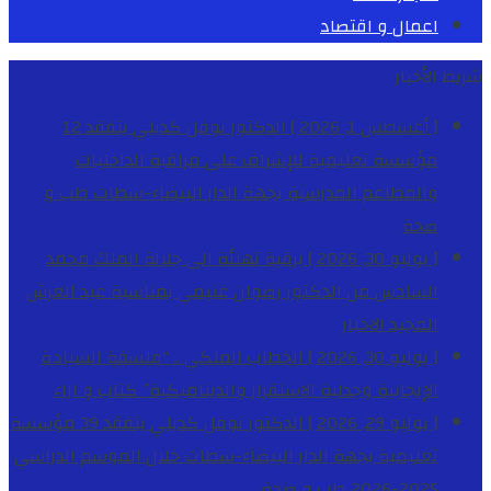
اعمال و اقتصاد
شريط الأخبار
[ أغسطس 1, 2026 ]
الدكتور نوفل كديلي يتفقد 12
مؤسسة تعليمية للإشراف على مراقبة الداخليات
والمطاعم المدرسية بجهة الدار البيضاء-سطات
طب و
صحة
[ يوليو 30, 2026 ]
برقية تهنئة الى جلالة الملك محمد
السادس من الدكتور رضوان غنيمي بمناسبة عيد العرش
المجيد
الاخبار
[ يوليو 30, 2026 ]
الخطاب الملكي .. “فلسفة السيادة
الإيجابية وجدلية الاستقرار والديناميكية”
كتاب و اراء
[ يوليو 29, 2026 ]
الدكتور نوفل كديلي يتفقد 39 مؤسسة
تعليمية بجهة الدار البيضاء-سطات خلال الموسم الدراسي
2025-2026
طب و صحة