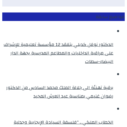
مواضيع سابقة
الدكتور نوفل كديلي يتفقد 12 مؤسسة تعليمية للإشراف
على مراقبة الداخليات والمطاعم المدرسية بجهة الدار
البيضاء-سطات
برقية تهنئة الى جلالة الملك محمد السادس من الدكتور
رضوان غنيمي بمناسبة عيد العرش المجيد
الخطاب الملكي .. “فلسفة السيادة الإيجابية وجدلية