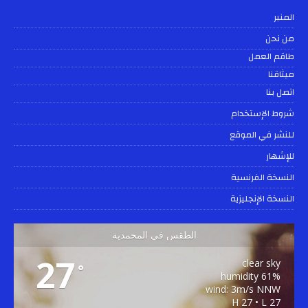
المنبر
من نحن
طاقم العمل
ميثاقنا
اتصل بنا
شروط الإستخدام
للنشر في الموقع
للإشهار
النسخة الفرنسية
النسخة الإنجليزية
الطقس في المحمدية
27
clear sky
°
61% humidity
wind: 3m/s NNW
H 27 • L 27