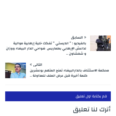
السابق
بالفيديو : ” الديستي ” تفكك خلية إرهابية موالية
لداعش الإرهابي بطماريس ضواحي الدار البيضاء ووزان
و شفشاون ..
التالي
محكمة الاستئناف بالدارالبيضاء تمنح المتهم بوعشرين
كلمة أخيرة قبل عرض الملف للمداولة ..
قم بكتابة اول تعليق
أترك لنا تعليق