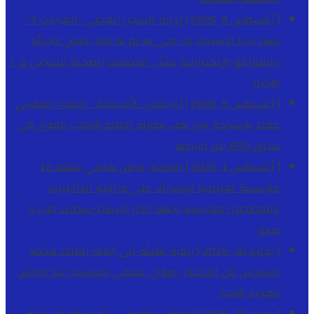
[ أغسطس 9, 2026 ]
إدارة السجن المحلي “العرجات 1”
تصدر بيانا توضيحيا ردا على ما تم تداوله ببعض الجرائد
والمواقع الإلكترونية بشأن الوضعية الصحية للسجين م ز
الاخبار
[ أغسطس 9, 2026 ]
أوريغون الأمريكية .. العداء المغربي
عماد بوشجدة يحرز لقب بطولة العالم لألعاب القوى في
سباق 800 متر
الرياضة
[ أغسطس 1, 2026 ]
الدكتور نوفل كديلي يتفقد 12
مؤسسة تعليمية للإشراف على مراقبة الداخليات
والمطاعم المدرسية بجهة الدار البيضاء-سطات
طب و
صحة
[ يوليو 30, 2026 ]
برقية تهنئة الى جلالة الملك محمد
السادس من الدكتور رضوان غنيمي بمناسبة عيد العرش
المجيد
الاخبار