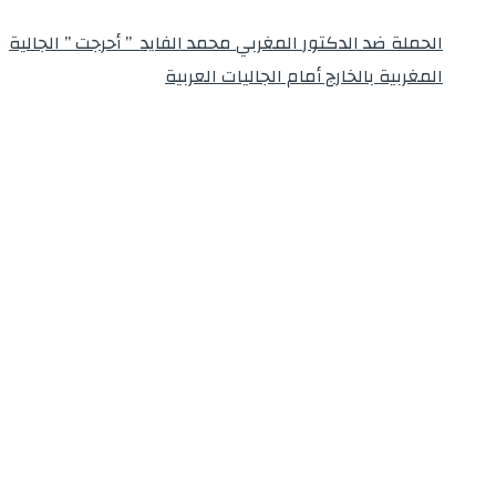
الحملة ضد الدكتور المغربي محمد الفايد ” أحرجت ” الجالية
المغربية بالخارج أمام الجاليات العربية