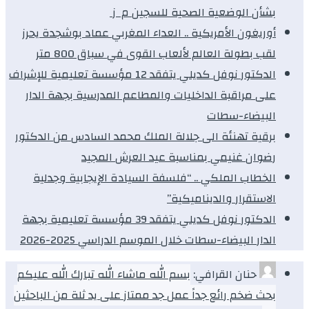
بشأن الوضعية الصحية للسجين م ز
أوريغون الأمريكية .. العداء المغربي عماد بوشجدة يحرز
لقب بطولة العالم لألعاب القوى في سباق 800 متر
الدكتور نوفل كديلي يتفقد 12 مؤسسة تعليمية للإشراف
على مراقبة الداخليات والمطاعم المدرسية بجهة الدار
البيضاء-سطات
برقية تهنئة الى جلالة الملك محمد السادس من الدكتور
رضوان غنيمي بمناسبة عيد العرش المجيد
الخطاب الملكي .. “فلسفة السيادة الإيجابية وجدلية
الاستقرار والديناميكية”
الدكتور نوفل كديلي يتفقد 39 مؤسسة تعليمية بجهة
الدار البيضاء-سطات خلال الموسم الدراسي 2025-2026
حنان القرافي:
بسم الله ماشاء الله تبارك الله عليكم
بحث ضخم رائع جداً عمل جد ممتاز على يد ثلة من الباحثين