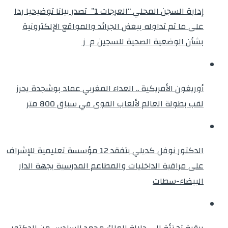
إدارة السجن المحلي “العرجات 1” تصدر بيانا توضيحيا ردا
على ما تم تداوله ببعض الجرائد والمواقع الإلكترونية
بشأن الوضعية الصحية للسجين م ز
أوريغون الأمريكية .. العداء المغربي عماد بوشجدة يحرز
لقب بطولة العالم لألعاب القوى في سباق 800 متر
الدكتور نوفل كديلي يتفقد 12 مؤسسة تعليمية للإشراف
على مراقبة الداخليات والمطاعم المدرسية بجهة الدار
البيضاء-سطات
برقية تهنئة الى جلالة الملك محمد السادس من الدكتور