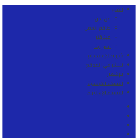
المنبر
من نحن
طاقم العمل
ميثاقنا
اتصل بنا
شروط الإستخدام
للنشر في الموقع
للإشهار
النسخة الفرنسية
النسخة الإنجليزية
Facebook
Youtube
Twitter
instagram