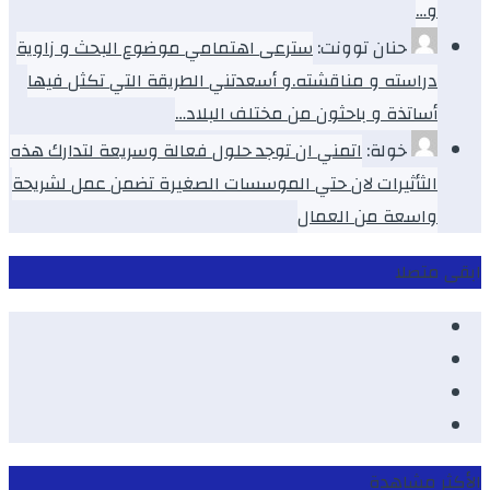
و…
حنان توونت:
سترعى اهتمامي موضوع البحث و زاوية
دراسته و مناقشته.و أسعدتني الطريقة التي تكثل فيها
أساتذة و باحثون من مختلف البلاد…
خولة:
اتمني ان توجد حلول فعالة وسريعة لتدارك هذه
الثأثيرات لان حتي الموسسات الصغيرة تضمن عمل لشريحة
واسعة من العمال
ابقى متصلا
Facebook
Youtube
Twitter
instagram
الأكثر مشاهدة