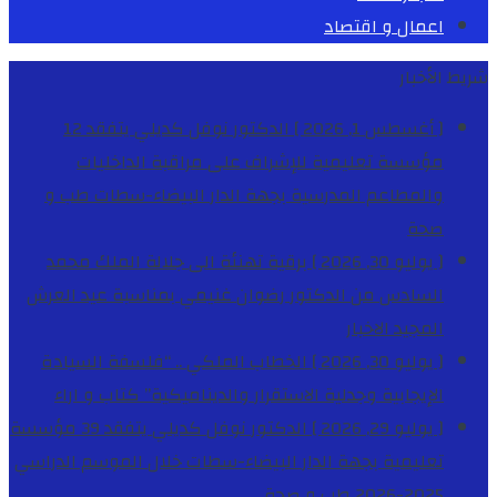
اعمال و اقتصاد
شريط الأخبار
[ أغسطس 1, 2026 ]
الدكتور نوفل كديلي يتفقد 12
مؤسسة تعليمية للإشراف على مراقبة الداخليات
والمطاعم المدرسية بجهة الدار البيضاء-سطات
طب و
صحة
[ يوليو 30, 2026 ]
برقية تهنئة الى جلالة الملك محمد
السادس من الدكتور رضوان غنيمي بمناسبة عيد العرش
المجيد
الاخبار
[ يوليو 30, 2026 ]
الخطاب الملكي .. “فلسفة السيادة
الإيجابية وجدلية الاستقرار والديناميكية”
كتاب و اراء
[ يوليو 29, 2026 ]
الدكتور نوفل كديلي يتفقد 39 مؤسسة
تعليمية بجهة الدار البيضاء-سطات خلال الموسم الدراسي
2025-2026
طب و صحة