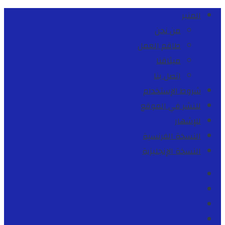
المنبر
من نحن
طاقم العمل
ميثاقنا
اتصل بنا
شروط الإستخدام
للنشر في الموقع
للإشهار
النسخة الفرنسية
النسخة الإنجليزية
Facebook
Youtube
Twitter
instagram