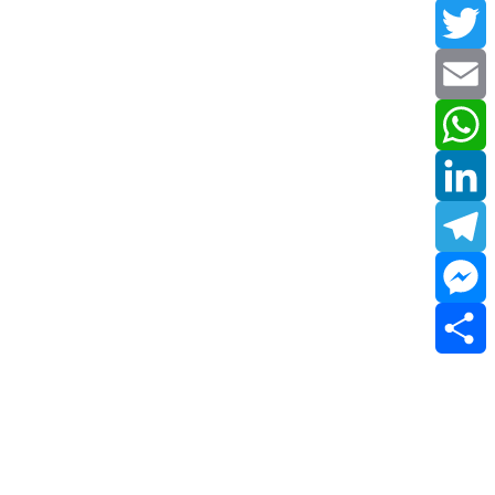
Facebook
Twitter
Email
WhatsApp
LinkedIn
Telegram
Messenger
Share