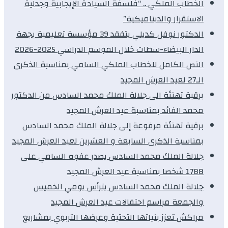
الخطاب الملكي .. “فلسفة السيادة الإيجابية وجدلية
الاستقرار والديناميكية”
الدكتور نوفل كديلي يتفقد 39 مؤسسة تعليمية بجهة
الدار البيضاء-سطات خلال الموسم الدراسي 2025-2026
النص الكامل للخطاب الملكي السامي بمناسبة الذكرى
الـ27 لعيد العرش المجيد
برقية تهنئة الى جلالة الملك محمد السادس من الدكتور
محمد الفائد بمناسبة عيد العرش المجيد
برقية تهنئة مرفوعة إلى جلالة الملك محمد السادس
بمناسبة الذكرى السابعة و العشرين لعيد العرش المجيد
جلالة الملك محمد السادس يصدر عفوه السامي على
1788 شخصا بمناسبة عيد العرش المجيد
جلالة الملك محمد السادس يترأس يومي الخميس
والجمعة مراسم احتفالات عيد العرش المجيد
مراكش تعزز بنياتها التحتية وعرضها التربوي بمشاريع