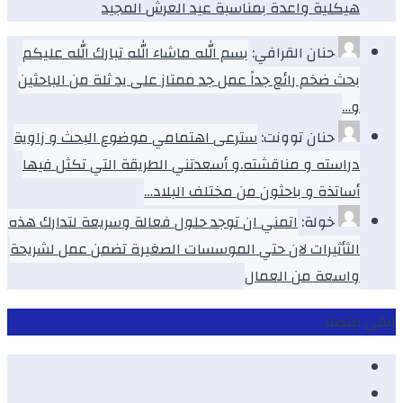
هيكلية واعدة بمناسبة عيد العرش المجيد
حنان القرافي:
بسم الله ماشاء الله تبارك الله عليكم
بحث ضخم رائع جداً عمل جد ممتاز على يد ثلة من الباحثين
و…
حنان توونت:
سترعى اهتمامي موضوع البحث و زاوية
دراسته و مناقشته.و أسعدتني الطريقة التي تكثل فيها
أساتذة و باحثون من مختلف البلاد…
خولة:
اتمني ان توجد حلول فعالة وسريعة لتدارك هذه
الثأثيرات لان حتي الموسسات الصغيرة تضمن عمل لشريحة
واسعة من العمال
ابقى متصلا
Facebook
Youtube