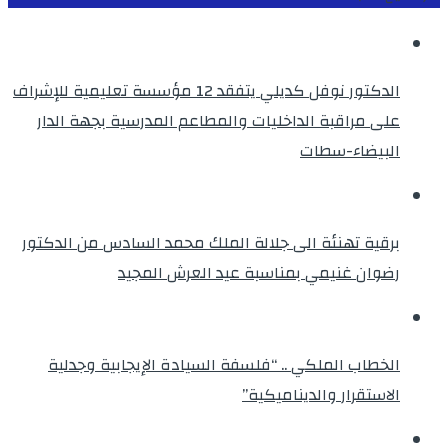
الدكتور نوفل كديلي يتفقد 12 مؤسسة تعليمية للإشراف
على مراقبة الداخليات والمطاعم المدرسية بجهة الدار
البيضاء-سطات
برقية تهنئة الى جلالة الملك محمد السادس من الدكتور
رضوان غنيمي بمناسبة عيد العرش المجيد
الخطاب الملكي .. “فلسفة السيادة الإيجابية وجدلية
الاستقرار والديناميكية”