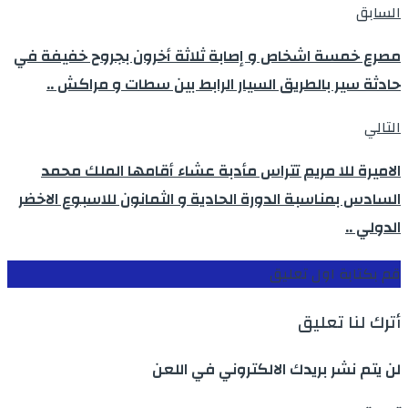
السابق
مصرع خمسة اشخاص و إصابة ثلاثة أخرون بجروح خفيفة في
حادثة سير بالطريق السيار الرابط بين سطات و مراكش ..
التالي
الاميرة للا مريم تتراس مأدبة عشاء أقامها الملك محمد
السادس بمناسبة الدورة الحادية و الثمانون للاسبوع الاخضر
الدولي ..
قم بكتابة اول تعليق
أترك لنا تعليق
لن يتم نشر بريدك الالكتروني في اللعن