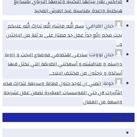
مراكش تعزز بنياتها التحتية وعرضها التربوي بمشاريع
هيكلية واعدة بمناسبة عيد العرش المجيد
حنان القرافي:
بسم الله ماشاء الله تبارك الله عليكم
بحث ضخم رائع جداً عمل جد ممتاز على يد ثلة من الباحثين
و…
حنان توونت:
سترعى اهتمامي موضوع البحث و زاوية
دراسته و مناقشته.و أسعدتني الطريقة التي تكثل فيها
أساتذة و باحثون من مختلف البلاد…
خولة:
اتمني ان توجد حلول فعالة وسريعة لتدارك هذه
الثأثيرات لان حتي الموسسات الصغيرة تضمن عمل لشريحة
واسعة من العمال
ابقى متصلا
Facebook