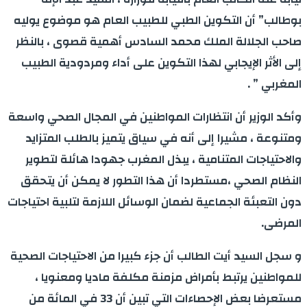
بوطالب” أن التكوين الطبي للطبيب العام هو موضوع يوليه
صاحب الجلالة الملك محمد السادس أهمية قصوى ، بالنظر
إلى الأثر الإيجابي لهذا التكوين على أداء ومردودية الطبيب
المغربي ” .
وأكد الوزير أن انتظارات المواطنين في المجال الصحي واسعة
ومتنوعة ، مشيرا إلى أنه في سياق يتميز بالطلب المتزايد
والاحتياجات المتنامية ، يبذل المغرب جهودا هائلة لتطوير
النظام الصحي ،مستطردا أن هذا التطور لا يمكن أن يتحقق
دون التعبئة الجماعية لضمان الوسائل اللازمة لتلبية احتياجات
المرضى.
و سجل السيد أيت الطالب أن جزء كبيرا من الاحتياجات الصحية
للمواطنين يرتبط بأمراض مزمنة مكلفة ماديا ومعنويا ،
مستعرضا بعض الإحصاءات التي تبين أن 33 في المائة من