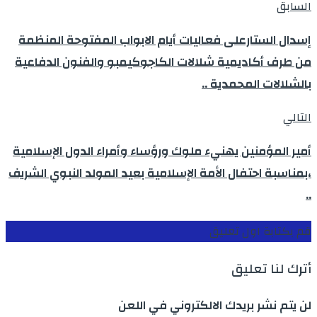
السابق
إسدال الستارعلى فعاليات أيام الابواب المفتوحة المنظمة
من طرف أكاديمية شلالات الكاجوكيمبو والفنون الدفاعية
بالشلالات المحمدية ..
التالي
أمير المؤمنين يهنيء ملوك ورؤساء وأمراء الدول الإسلامية
،بمناسبة احتفال الأمة الإسلامية بعيد المولد النبوي الشريف
..
قم بكتابة اول تعليق
أترك لنا تعليق
لن يتم نشر بريدك الالكتروني في اللعن