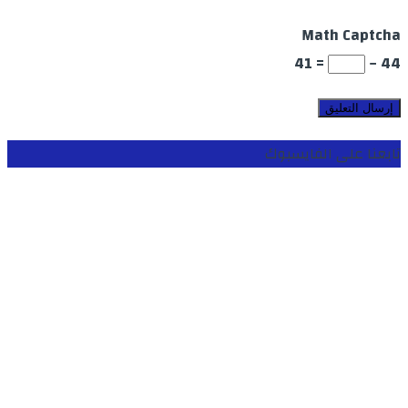
Math Captcha
= 41
44 −
تابعنا على الفايسبوك