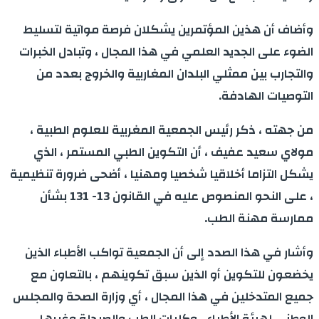
وأضاف أن هذين المؤتمرين يشكلان فرصة مواتية لتسليط
الضوء على الجديد العلمي في هذا المجال ، وتبادل الخبرات
والتجارب بين ممثلي البلدان المغاربية والخروج بعدد من
التوصيات الهادفة.
من جهته ، ذكر رئيس الجمعية المغربية للعلوم الطبية ،
مولاي سعيد عفيف ، أن التكوين الطبي المستمر ، الذي
يشكل التزاما أخلاقيا شخصيا ومهنيا ، أضحى ضرورة تنظيمية
، على النحو المنصوص عليه في القانون 13- 131 بشأن
ممارسة مهنة الطب.
وأشار في هذا الصدد إلى أن الجمعية تواكب الأطباء الذين
يخضعون للتكوين أو الذين سبق تكوينهم ، بالتعاون مع
جميع المتدخلين في هذا المجال ، أي وزارة الصحة والمجلس
الوطني لهيئة الأطباء ، وكليات الطب والصيدلة وغيرها .