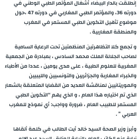
إنطلقت بالدار البيضاء أشغال المؤتمر الطبي الوطني في
دورته 36، والمؤتمر الطبي المغاربي في دورته 47 ،حول
موضوع تأهيل التكوين الطبي المستمر في المغرب
والمنطقة المغاربية .
و تجمع كلا التظاهرتين المنظمتين تحت الرعاية السامية
لصاحب الجلالة الملك محمد السادس ، بمبادرة من الجمعية
المغربية للعلوم الطبية ، على مدى يومين ، عددا من الأطباء
والخبراء المغاربة والجزائريين والتونسيين والليبيين
والموريتانيين لمناقشة العديد من القضايا المتعلقة بالشعار
الذي تم اختياره هذا العام ، و الذي يهم “التكوين الطبي
المستمر للطبيب العام ، ضرورة وواجب: أي نموذج للمغرب
العربي ” .
وأبرز وزير الصحة السيد خالد أيت الطالب في كلمة ألقاها
نيابة عنه الكاتب العام بالنيابة للوزارة ، السيد عبد الإله