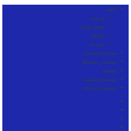
المنبر
من نحن
طاقم العمل
ميثاقنا
اتصل بنا
شروط الإستخدام
للنشر في الموقع
للإشهار
النسخة الفرنسية
النسخة الإنجليزية
Facebook
Youtube
Twitter
instagram