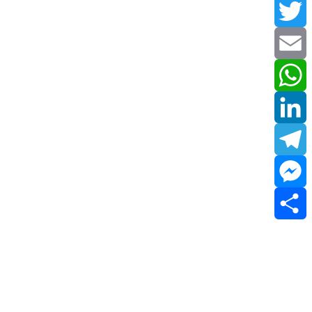
Facebook
Twitter
Email
WhatsApp
LinkedIn
Telegram
Messenger
Share