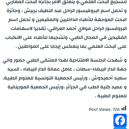
لتشجيع البحث العلمي،و يتعلق الامر بجائزة البحث المغاربي
و تحمل اسم البروفيسور الراحل عبد اللطيف بربيش ، وجائزة
البحث الموجهة للأطباء الداخليين والمقيمين و تحمل اسم
البروفسور الراحل مولاي أحمد العراقي، تقديرا لاسهامات
الفقيدين في المجال الطبي، وتشجيعا للأطباء على الانكباب
على البحث العلمي بما ينعكس إيجابا على المواطنين .
و شهدت الجلسة الافتتاحية لهذا الملتقى الطبي حضور والي
جهة الدار البيضاء-سطات ، عامل عمالة الدار البيضاء ، السيد
سعيد أحميدوش ، ورئيس الجمعية التونسية للعلوم الطبية،
و عميد كلية الطب في الجزائر ،ورئيس الجمعية الموريتانية
للعلوم الطبية .
Post Views:
726