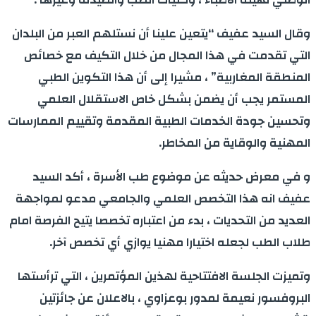
وقال السيد عفيف “يتعين علينا أن نستلهم العبر من البلدان
التي تقدمت في هذا المجال من خلال التكيف مع خصائص
المنطقة المغاربية” ، مشيرا إلى أن هذا التكوين الطبي
المستمر يجب أن يضمن بشكل خاص الاستقلال العلمي
وتحسين جودة الخدمات الطبية المقدمة وتقييم الممارسات
المهنية والوقاية من المخاطر.
و في معرض حديثه عن موضوع طب الأسرة ، أكد السيد
عفيف انه هذا التخصص العلمي والجامعي مدعو لمواجهة
العديد من التحديات ، بدء من اعتباره تخصصا يتيح الفرصة امام
طلاب الطب لجعله اختيارا مهنيا يوازي أي تخصص آخر.
وتميزت الجلسة الافتتاحية لهذين المؤتمرين ، التي ترأستها
البروفسور نعيمة لمدور بوعزاوي ، بالاعلان عن جائزتين