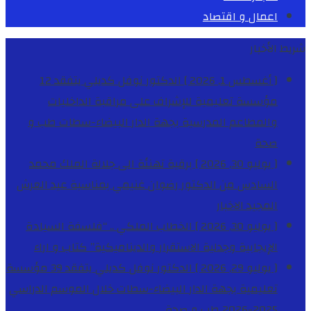
اعمال و اقتصاد
شريط الأخبار
[ أغسطس 1, 2026 ]
الدكتور نوفل كديلي يتفقد 12
مؤسسة تعليمية للإشراف على مراقبة الداخليات
والمطاعم المدرسية بجهة الدار البيضاء-سطات
طب و
صحة
[ يوليو 30, 2026 ]
برقية تهنئة الى جلالة الملك محمد
السادس من الدكتور رضوان غنيمي بمناسبة عيد العرش
المجيد
الاخبار
[ يوليو 30, 2026 ]
الخطاب الملكي .. “فلسفة السيادة
الإيجابية وجدلية الاستقرار والديناميكية”
كتاب و اراء
[ يوليو 29, 2026 ]
الدكتور نوفل كديلي يتفقد 39 مؤسسة
تعليمية بجهة الدار البيضاء-سطات خلال الموسم الدراسي
2025-2026
طب و صحة