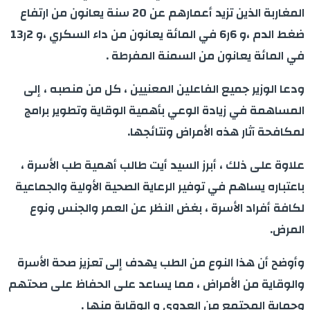
المغاربة الذين تزيد أعمارهم عن 20 سنة يعانون من ارتفاع
ضغط الدم ،و 6ر6 في المائة يعانون من داء السكري ،و 2ر13
في المائة يعانون من السمنة المفرطة .
ودعا الوزير جميع الفاعلين المعنيين ، كل من منصبه ، إلى
المساهمة في زيادة الوعي بأهمية الوقاية وتطوير برامج
لمكافحة آثار هذه الأمراض ونتائجها.
علاوة على ذلك ، أبرز السيد أيت طالب أهمية طب الأسرة ،
باعتباره يساهم في توفير الرعاية الصحية الأولية والجماعية
لكافة أفراد الأسرة ، بغض النظر عن العمر والجنس ونوع
المرض.
وأوضح أن هذا النوع من الطب يهدف إلى تعزيز صحة الأسرة
والوقاية من الأمراض ، مما يساعد على الحفاظ على صحتهم
وحماية المجتمع من العدوى و الوقاية منها .