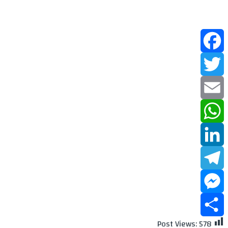
Facebook
Twitter
Email
WhatsApp
LinkedIn
Telegram
Messenger
Post Views:
578
Share