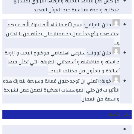
مراكش تعزز بنياتها التحتية وعرضها التربوي بمشاريع
هيكلية واعدة بمناسبة عيد العرش المجيد
حنان القرافي:
بسم الله ماشاء الله تبارك الله عليكم
بحث ضخم رائع جداً عمل جد ممتاز على يد ثلة من الباحثين
و…
حنان توونت:
سترعى اهتمامي موضوع البحث و زاوية
دراسته و مناقشته.و أسعدتني الطريقة التي تكثل فيها
أساتذة و باحثون من مختلف البلاد…
خولة:
اتمني ان توجد حلول فعالة وسريعة لتدارك هذه
الثأثيرات لان حتي الموسسات الصغيرة تضمن عمل لشريحة
واسعة من العمال
ابقى متصلا
Facebook