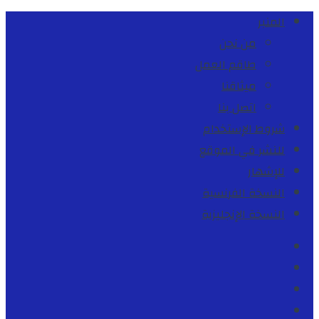
المنبر
من نحن
طاقم العمل
ميثاقنا
اتصل بنا
شروط الإستخدام
للنشر في الموقع
للإشهار
النسخة الفرنسية
النسخة الإنجليزية
Facebook
Youtube
Twitter
instagram