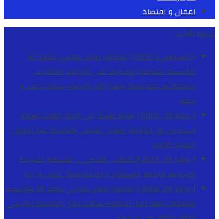
اعمال و اقتصاد
شريط الأخبار
[ أغسطس 1, 2026 ]
الدكتور نوفل كديلي يتفقد 12
مؤسسة تعليمية للإشراف على مراقبة الداخليات
والمطاعم المدرسية بجهة الدار البيضاء-سطات
طب و
صحة
[ يوليو 30, 2026 ]
برقية تهنئة الى جلالة الملك محمد
السادس من الدكتور رضوان غنيمي بمناسبة عيد العرش
المجيد
الاخبار
[ يوليو 30, 2026 ]
الخطاب الملكي .. “فلسفة السيادة
الإيجابية وجدلية الاستقرار والديناميكية”
كتاب و اراء
[ يوليو 29, 2026 ]
الدكتور نوفل كديلي يتفقد 39 مؤسسة
تعليمية بجهة الدار البيضاء-سطات خلال الموسم الدراسي
2025-2026
طب و صحة