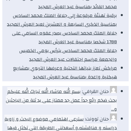
محمد الفائد بمناسبة عيد العرش المجيد
برقية تهنئة مرفوعة إلى جلالة الملك محمد السادس
بمناسبة الذكرى السابعة و العشرين لعيد العرش المجيد
جلالة الملك محمد السادس يصدر عفوه السامي على
1788 شخصا بمناسبة عيد العرش المجيد
جلالة الملك محمد السادس يترأس يومي الخميس
والجمعة مراسم احتفالات عيد العرش المجيد
مراكش تعزز بنياتها التحتية وعرضها التربوي بمشاريع
هيكلية واعدة بمناسبة عيد العرش المجيد
حنان القرافي:
بسم الله ماشاء الله تبارك الله عليكم
بحث ضخم رائع جداً عمل جد ممتاز على يد ثلة من الباحثين
و…
حنان توونت:
سترعى اهتمامي موضوع البحث و زاوية
دراسته و مناقشته.و أسعدتني الطريقة التي تكثل فيها