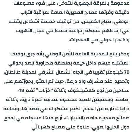
مدعومة بالفرقة الجهوية للتدخل، على ضوء معلومات
دقيقة وفرتها مصالح المديرية العامة لمراقبة التراب
الوطني، صباح الخميس، من توقيف خمسة أشخاص يشتبه
في ارتباطهم بشبكة إجرامية تنشط في مجال التهريب
والاتجار الدولي في المخدرات.
وذكر بلاغ للمديرية العامة للأمن الوطني بأنه جرى توقيف
المشتبه فيهم داخل خيمة بمنطقة صحراوية تبعد بحوالي
70 كيلومتر تقريبا في اتجاه الشمال الشرقي لمدينة طانطان،
وتحديدا عند مشارف واد درعة، حيث تم العثور بحوزتهم على
سلاحين من نوع كلاشينكوف وثلاثة “خزنات” تضم 48
رصاصة، وبندقيتين للصيد محشوة بثمانية أعيرة نارية، وثلاثة
دراجات نارية من الحجم الكبير مشكوك في مصدرها، وثمانية
صفائح معدنية خاصة بالسيارات، أربع منها مسجلة في إحدى
دول الخليج العربي، علاوة على مصباح كهربائي.