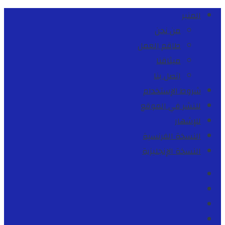
المنبر
من نحن
طاقم العمل
ميثاقنا
اتصل بنا
شروط الإستخدام
للنشر في الموقع
للإشهار
النسخة الفرنسية
النسخة الإنجليزية
Facebook
Youtube
Twitter
instagram