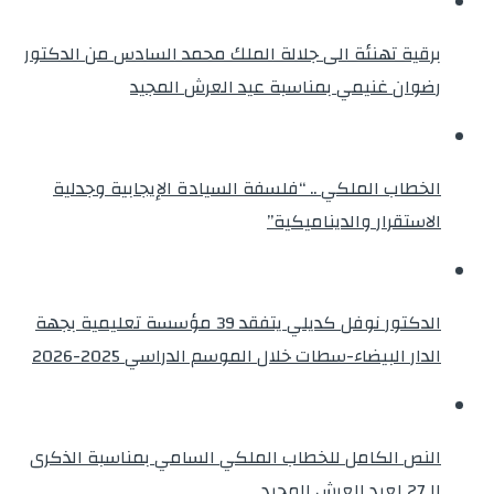
برقية تهنئة الى جلالة الملك محمد السادس من الدكتور
رضوان غنيمي بمناسبة عيد العرش المجيد
الخطاب الملكي .. “فلسفة السيادة الإيجابية وجدلية
الاستقرار والديناميكية”
الدكتور نوفل كديلي يتفقد 39 مؤسسة تعليمية بجهة
الدار البيضاء-سطات خلال الموسم الدراسي 2025-2026
النص الكامل للخطاب الملكي السامي بمناسبة الذكرى
الـ27 لعيد العرش المجيد