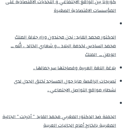
كورونا بين الواقع الاجتماعي و التحديات الاقتصادية على
المؤسسات الاقتصادية الصغيرة
الدكتور محمد الفايد : نحن مجندون وراء جلالة الملك
محمد السادس لخدمة البلاد …و شعاري الخالد ، الله ــ
الوطن ــ الملك
بلاغة اللغة العربية وفصاحتها سر جمالها ..
تصريحات الراقصة مايا حول المساجد تخلق الجدل لدى
نشطاء مواقع التواصل الاجتماعي ..
الحملة ضد الدكتور المغربي محمد الفايد ” أحرجت ” الجالية
المغربية بالخارج أمام الجاليات العربية