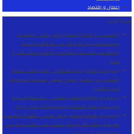
اعمال و اقتصاد
شريط الأخبار
[ أغسطس 1, 2026 ]
الدكتور نوفل كديلي يتفقد 12
مؤسسة تعليمية للإشراف على مراقبة الداخليات
والمطاعم المدرسية بجهة الدار البيضاء-سطات
طب و
صحة
[ يوليو 30, 2026 ]
برقية تهنئة الى جلالة الملك محمد
السادس من الدكتور رضوان غنيمي بمناسبة عيد العرش
المجيد
الاخبار
[ يوليو 30, 2026 ]
الخطاب الملكي .. “فلسفة السيادة
الإيجابية وجدلية الاستقرار والديناميكية”
كتاب و اراء
[ يوليو 29, 2026 ]
الدكتور نوفل كديلي يتفقد 39 مؤسسة
تعليمية بجهة الدار البيضاء-سطات خلال الموسم الدراسي
2025-2026
طب و صحة