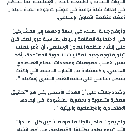
e
g
e
s
l
t
b
الثروات البشرية والطبيعية بالبلدان الإسلامية، بما يساهم
r
في إحداث نقلة نوعية في مؤشرات جودة الحياة بالبلدان
n
r
d
A
e
o
أعضاء منظمة التعاون الإسلامي.
e
g
a
I
p
r
o
وأوضح جلالة الملك، في رسالة وجهها إلى المشاركين
في الاحتفالية المقامة بالرباط، بمناسبة مرور نصف قرن
e
m
n
p
k
على إنشاء منظمة التعاون الإسلامي، أن الأمر يتطلب
r
“بلورة توجه جديد للمقاربات التنموية المعتمدة، يأخذ
بعين الاعتبار، خصوصيات ومحددات النظام الاقتصادي
العالمي، والاستفادة من التجارب الناجحة، التي راهنت
بشكل أساسي على تنمية العنصر البشري وتأهيله ” .
وشدد جلالته على أن الهدف الأسمى يظل هو “تحقيق
الطفرة التنموية والحضارية المنشودة، في أبعادها
الاقتصادية والاجتماعية والبيئية ” .
ولم يفوت صاحب الجلالة الفرصة لتثمين كل المبادرات
التي “تروم تطوير تكتلاتنا الاقتصادية، في أفق إنشاء