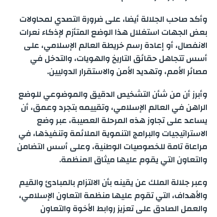
وأكد صاحب الجلالة أيضا، على ضرورة التصدي لمحاولات
بعض الجهات استغلال هذا الوضع المتأزم لإذكاء نعرات
الانفصال، أو إعادة رسم خريطة العالم الإسلامي، على
أسس تتجاهل حقائق التاريخ والهويات، والتدخل في
مصائر الأمم، وتهديد الأمن والاستقرار الدوليين.
وأبرز أن من شأن التشخيص الدقيق والموضوعي للوضع
الراهن في العالم الإسلامي، وتقييمه بتجرد وعمق، أن
يساعد على تجاوز هذه المرحلة العصيبة، عبر وضع
الاستراتيجيات والبرامج التنموية الملائمة وتنفيذها، في
مراعاة تامة للخصوصيات الوطنية، وعلى أسس التضامن
والتعاون التي يقوم عليها ميثاق المنظمة.
وعبر جلالة الملك عن يقينه بأن الالتزام بالمبادئ والقيم
والأهداف، التي تقوم عليها منظمة التعاون الإسلامي،
والعمل الصادق على تعزيز روابط الأخوة والتعاون