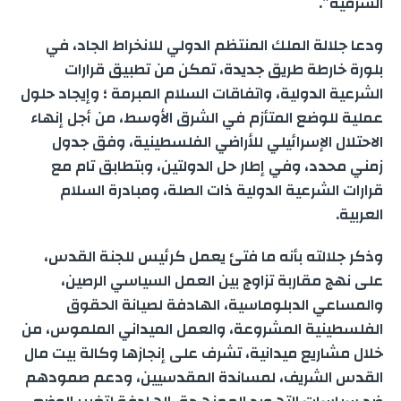
الشرقية”.
ودعا جلالة الملك المنتظم الدولي للانخراط الجاد، في
بلورة خارطة طريق جديدة، تمكن من تطبيق قرارات
الشرعية الدولية، واتفاقات السلام المبرمة ؛ وإيجاد حلول
عملية للوضع المتأزم في الشرق الأوسط، من أجل إنهاء
الاحتلال الإسرائيلي للأراضي الفلسطينية، وفق جدول
زمني محدد، وفي إطار حل الدولتين، وبتطابق تام مع
قرارات الشرعية الدولية ذات الصلة، ومبادرة السلام
العربية.
وذكر جلالته بأنه ما فتئ يعمل كرئيس للجنة القدس،
على نهج مقاربة تزاوج بين العمل السياسي الرصين،
والمساعي الدبلوماسية، الهادفة لصيانة الحقوق
الفلسطينية المشروعة، والعمل الميداني الملموس، من
خلال مشاريع ميدانية، تشرف على إنجازها وكالة بيت مال
القدس الشريف، لمساندة المقدسيين، ودعم صمودهم