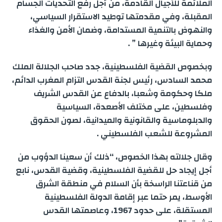
الملائمة للأجيال القادمة، من أجل رفع التحديات الجسام
المقبلة، وفي مقدمتها توطيد الاستقرار السياسي،
والنهوض بالتنمية المستدامة، وضمان الأمن والغذاء
وحماية البيئة وغيرها ” .
وبخصوص القضية الفلسطينية، جدد صاحب الجلالة الملك
محمد السادس، رئيس لجنة القدس التزام المغرب الدائم،
ملكا وحكومة وشعبا، بالدفاع عن القدس الشريف
وفلسطين، على مختلف الأصعدة، السياسية
والدبلوماسية والقانونية والميدانية، لصون الحقوق
المشروعة للشعب الفلسطيني .
وقال جلالته بهذا الخصوص، “ذلك أن سعينا الدؤوب من
أجل إيجاد حل للقضية الفلسطينية، وقضية القدس، نابع
من قناعتنا الراسخة بأن السلام في منطقة الشرق
الأوسط، يمر حتما عبر إقامة الدولة الفلسطينية
المستقلة، على حدود 1967، وعاصمتها القدس