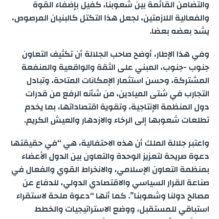
والتضامن القائمة بين شعوبنا، كفيل بإضفاء القوة
والفعالية اللازمتين، لجعل هذا التكتل كالبنيان المرصوص،
يشد بعضه بعضا.
وفي هذا الإطار، أوضح صاحب الجلالة أن تكثيف التعاون
جنوب -جنوب، المبني على الثقة والواقعية والمنفعة
المشتركة، وحسن استثمار الإمكانات المتاحة، وتبادل
التجارب في شتى الميادين، من شأنه الرفع من قدرات
دول المنظمة الإنتاجية، وتقوية اقتصاداتها، بما يخدم
تطلعات شعوبها إلى الرخاء والازدهار والعيش الكريم.
واعتبر جلالة الملك أن هذه الاحتفالية، هي “في حقيقتها
دعوة صريحة لتعزيز الوحدة والتعاون بين الدول الأعضاء
بمنظمة التعاون الإسلامي، والانخراط القوي والفعال في
صناعة القرار السياسي والاقتصادي الدولي، للدفاع عن
مصالح دولنا وشعوبنا”. كما أنها “دعوة ملحة لاستقراء
استباقي للمستقبل، ووضع الاستراتيجيات والخطط