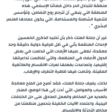
منطقة للتبادل الحر داخل فضائنا الإسلامي. هذه
المنطقة التي ينبغي أن تترجم روح التضامن، وتؤسس
للتنمية الشاملة والمستدامة، التي يكون عمادها العنصر
البشري ” .
غير أن جلالة الملك ذكر بأن تخليد الذكرى الخمسين
لإحداث المنظمة يأتي في ظل ظرفية دولية دقيقة وجد
معقدة، تطغى عليها الأزمات التي اندلعت في بعض
الدول الأعضاء في المنظمة، والتي تفاقمت تداعياتها
إقليميا، وتصاعدت بفعلها نعرات الانقسام والطائفية
المقيتة، وتنامت فيها ظاهرة التطرف والإرهاب.
لذلك، يضيف جلالة الملك، فقد أصبح من الملح معالجة
الأسباب والعوامل، التي أدت إلى هذا الوضع، المنذر
بالعديد من المخاطر والعمل الصادق على حل الخلافات
البينية، واعتماد الآليات الكفيلة بتحصين منظمتنا من
مخاطر التجزئة والانقسام.