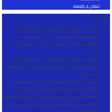
اعمال و اقتصاد
شريط الأخبار
[ أغسطس 1, 2026 ]
الدكتور نوفل كديلي يتفقد 12
مؤسسة تعليمية للإشراف على مراقبة الداخليات
والمطاعم المدرسية بجهة الدار البيضاء-سطات
طب و
صحة
[ يوليو 30, 2026 ]
برقية تهنئة الى جلالة الملك محمد
السادس من الدكتور رضوان غنيمي بمناسبة عيد العرش
المجيد
الاخبار
[ يوليو 30, 2026 ]
الخطاب الملكي .. “فلسفة السيادة
الإيجابية وجدلية الاستقرار والديناميكية”
كتاب و اراء
[ يوليو 29, 2026 ]
الدكتور نوفل كديلي يتفقد 39 مؤسسة
تعليمية بجهة الدار البيضاء-سطات خلال الموسم الدراسي
2025-2026
طب و صحة