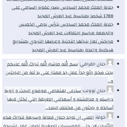
جلالة الملك محمد السادس يصدر عفوه السامي على
1788 شخصا بمناسبة عيد العرش المجيد
جلالة الملك محمد السادس يترأس يومي الخميس
والجمعة مراسم احتفالات عيد العرش المجيد
مراكش تعزز بنياتها التحتية وعرضها التربوي بمشاريع
هيكلية واعدة بمناسبة عيد العرش المجيد
حنان القرافي:
بسم الله ماشاء الله تبارك الله عليكم
بحث ضخم رائع جداً عمل جد ممتاز على يد ثلة من الباحثين
و…
حنان توونت:
سترعى اهتمامي موضوع البحث و زاوية
دراسته و مناقشته.و أسعدتني الطريقة التي تكثل فيها
أساتذة و باحثون من مختلف البلاد…
خولة:
اتمني ان توجد حلول فعالة وسريعة لتدارك هذه
الثأثيرات لان حتي الموسسات الصغيرة تضمن عمل لشريحة