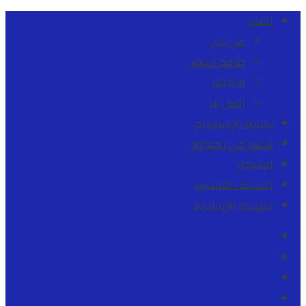
المنبر
من نحن
طاقم العمل
ميثاقنا
اتصل بنا
شروط الإستخدام
للنشر في الموقع
للإشهار
النسخة الفرنسية
النسخة الإنجليزية
Facebook
Youtube
Twitter
instagram