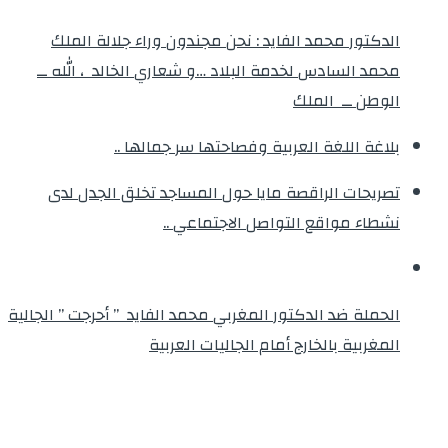
الدكتور محمد الفايد : نحن مجندون وراء جلالة الملك
محمد السادس لخدمة البلاد …و شعاري الخالد ، الله ــ
الوطن ــ الملك
بلاغة اللغة العربية وفصاحتها سر جمالها ..
تصريحات الراقصة مايا حول المساجد تخلق الجدل لدى
نشطاء مواقع التواصل الاجتماعي ..
الحملة ضد الدكتور المغربي محمد الفايد ” أحرجت ” الجالية
المغربية بالخارج أمام الجاليات العربية