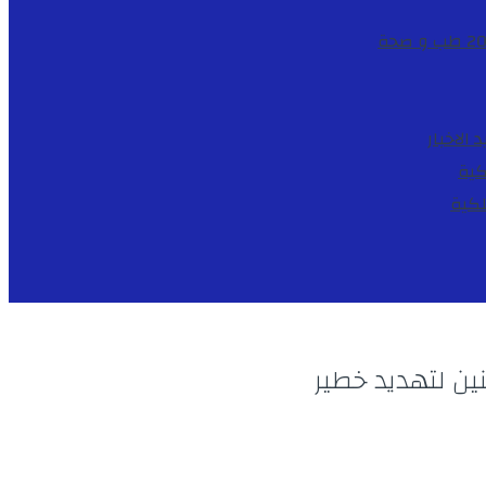
طب و صحة
د
الاخبار
كية
لكية
ن لتهديد خطير