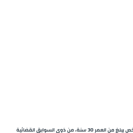
إضطر ضابط أمن يعمل بشرطة النجدة بولاية أمن بني ملال، اليوم الخميس، لاستعمال سلاحه الوظيفي خلال تدخل لتوقيف شخص يبلغ من العمر 30 سنة، من ذوي السوابق القضائية