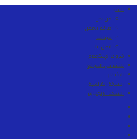
المنبر
من نحن
طاقم العمل
ميثاقنا
اتصل بنا
شروط الإستخدام
للنشر في الموقع
للإشهار
النسخة الفرنسية
النسخة الإنجليزية
Facebook
Youtube
Twitter
instagram