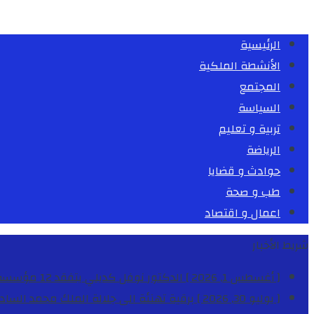
الرئيسية
الأنشطة الملكية
المجتمع
السياسة
تربية و تعليم
الرياضة
حوادث و قضايا
طب و صحة
اعمال و اقتصاد
شريط الأخبار
[ أغسطس 1, 2026 ]
الدكتور نوفل كديلي يتفقد 12 مؤسسة تعليمية للإشراف على مراقبة الداخليات والمطاعم المدرسية بجهة الدار البيضاء-سطات
[ يوليو 30, 2026 ]
برقية تهنئة الى جلالة الملك محمد السا