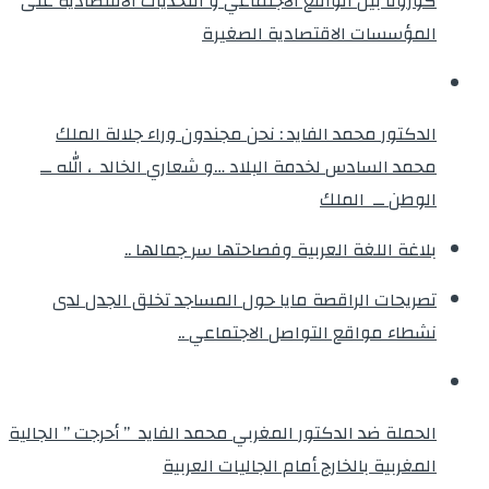
كورونا بين الواقع الاجتماعي و التحديات الاقتصادية على
المؤسسات الاقتصادية الصغيرة
الدكتور محمد الفايد : نحن مجندون وراء جلالة الملك
محمد السادس لخدمة البلاد …و شعاري الخالد ، الله ــ
الوطن ــ الملك
بلاغة اللغة العربية وفصاحتها سر جمالها ..
تصريحات الراقصة مايا حول المساجد تخلق الجدل لدى
نشطاء مواقع التواصل الاجتماعي ..
الحملة ضد الدكتور المغربي محمد الفايد ” أحرجت ” الجالية
المغربية بالخارج أمام الجاليات العربية