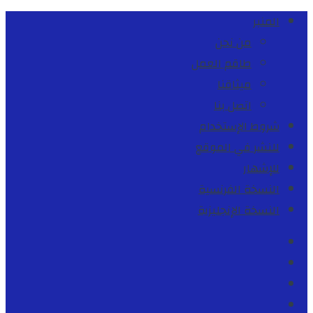
المنبر
من نحن
طاقم العمل
ميثاقنا
اتصل بنا
شروط الإستخدام
للنشر في الموقع
للإشهار
النسخة الفرنسية
النسخة الإنجليزية
Facebook
Youtube
Twitter
instagram