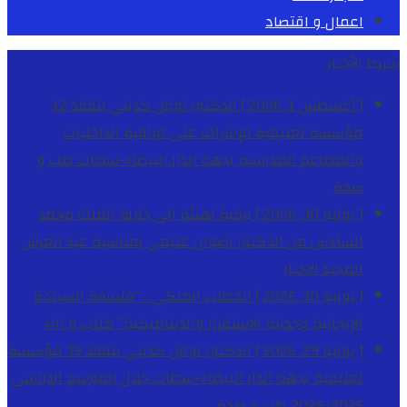
اعمال و اقتصاد
شريط الأخبار
[ أغسطس 1, 2026 ]
الدكتور نوفل كديلي يتفقد 12
مؤسسة تعليمية للإشراف على مراقبة الداخليات
والمطاعم المدرسية بجهة الدار البيضاء-سطات
طب و
صحة
[ يوليو 30, 2026 ]
برقية تهنئة الى جلالة الملك محمد
السادس من الدكتور رضوان غنيمي بمناسبة عيد العرش
المجيد
الاخبار
[ يوليو 30, 2026 ]
الخطاب الملكي .. “فلسفة السيادة
الإيجابية وجدلية الاستقرار والديناميكية”
كتاب و اراء
[ يوليو 29, 2026 ]
الدكتور نوفل كديلي يتفقد 39 مؤسسة
تعليمية بجهة الدار البيضاء-سطات خلال الموسم الدراسي
2025-2026
طب و صحة