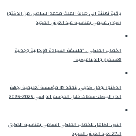
برقية تهنئة الى جلالة الملك محمد السادس من الدكتور
رضوان غنيمي بمناسبة عيد العرش المجيد
الخطاب الملكي .. “فلسفة السيادة الإيجابية وجدلية
الاستقرار والديناميكية”
الدكتور نوفل كديلي يتفقد 39 مؤسسة تعليمية بجهة
الدار البيضاء-سطات خلال الموسم الدراسي 2025-2026
النص الكامل للخطاب الملكي السامي بمناسبة الذكرى
الـ27 لعيد العرش المجيد