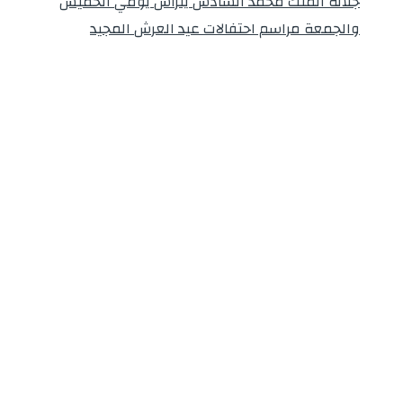
جلالة الملك محمد السادس يترأس يومي الخميس
والجمعة مراسم احتفالات عيد العرش المجيد