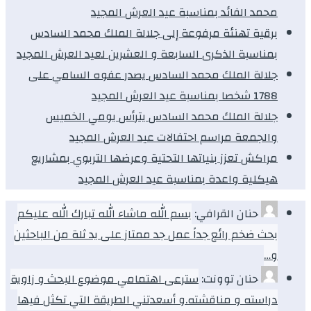
محمد الفائد بمناسبة عيد العرش المجيد
برقية تهنئة مرفوعة إلى جلالة الملك محمد السادس
بمناسبة الذكرى السابعة و العشرين لعيد العرش المجيد
جلالة الملك محمد السادس يصدر عفوه السامي على
1788 شخصا بمناسبة عيد العرش المجيد
جلالة الملك محمد السادس يترأس يومي الخميس
والجمعة مراسم احتفالات عيد العرش المجيد
مراكش تعزز بنياتها التحتية وعرضها التربوي بمشاريع
هيكلية واعدة بمناسبة عيد العرش المجيد
حنان القرافي:
بسم الله ماشاء الله تبارك الله عليكم
بحث ضخم رائع جداً عمل جد ممتاز على يد ثلة من الباحثين
و…
حنان توونت:
سترعى اهتمامي موضوع البحث و زاوية
دراسته و مناقشته.و أسعدتني الطريقة التي تكثل فيها