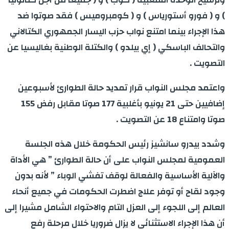
) و ( فورو أستورياس ) و ( كومبروميس ) فقد صوتوا ضد
هذا الإجراء بينما امتنع نواب حزب اليسار الجمهوري الكتالاني
والتحالف الباسكي ( إي بيلدو ) والكتلة الوطنية بغاليسيا عن
التصويت .
واعتمد مجلس النواب قرار تمديد حالة الطوارئ لأسبوعين
إضافيين حتى 21 يونيو بأغلبية 177 صوتا مقابل رفض 155
صوتا وامتناع 18 عن التصويت .
وشدد بيدرو سانشيز رئيس الحكومة خلال هذه الجلسة
العمومية لمجلس النواب على أن حالة الطوارئ ” هي الأداة
والآلية الأساسية والفعالة لوقف تفشي الوباء ” لأنه بدون
وجود لقاح أو توفر علاج اضطرت الحكومات في جميع أنحاء
العالم إلى اللجوء إلى العزل التام والاحتواء الشامل مشيرا إلى
أن هذا الإجراء الاستثنائي لا يزال ضروريا خلال مرحلة رفع