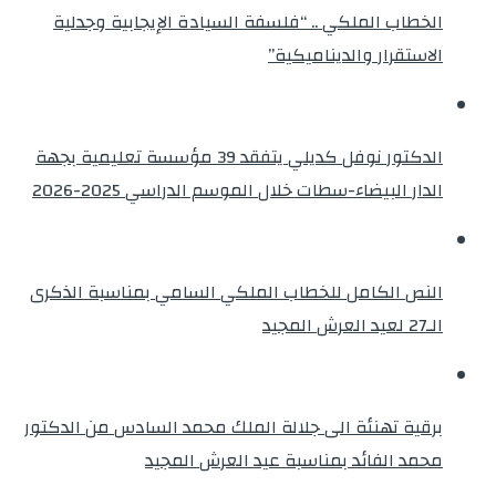
الخطاب الملكي .. “فلسفة السيادة الإيجابية وجدلية
الاستقرار والديناميكية”
الدكتور نوفل كديلي يتفقد 39 مؤسسة تعليمية بجهة
الدار البيضاء-سطات خلال الموسم الدراسي 2025-2026
النص الكامل للخطاب الملكي السامي بمناسبة الذكرى
الـ27 لعيد العرش المجيد
برقية تهنئة الى جلالة الملك محمد السادس من الدكتور
محمد الفائد بمناسبة عيد العرش المجيد