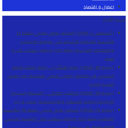
اعمال و اقتصاد
شريط الأخبار
[ أغسطس 1, 2026 ]
الدكتور نوفل كديلي يتفقد 12
مؤسسة تعليمية للإشراف على مراقبة الداخليات
والمطاعم المدرسية بجهة الدار البيضاء-سطات
طب و
صحة
[ يوليو 30, 2026 ]
برقية تهنئة الى جلالة الملك محمد
السادس من الدكتور رضوان غنيمي بمناسبة عيد العرش
المجيد
الاخبار
[ يوليو 30, 2026 ]
الخطاب الملكي .. “فلسفة السيادة
الإيجابية وجدلية الاستقرار والديناميكية”
كتاب و اراء
[ يوليو 29, 2026 ]
الدكتور نوفل كديلي يتفقد 39 مؤسسة
تعليمية بجهة الدار البيضاء-سطات خلال الموسم الدراسي
2025-2026
طب و صحة