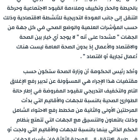
بالحيطة والحذر وتكييف وملاءمة القيود الاجتماعية وحركة
التنقل إلى جانب العودة التدريجية للأنشطة الاقتصادية وذلك
حسب المؤشرات العلمية والوضع الصحي في كل جهة من
الجهات ” مشددا على أنه ” لا يوجد أي خيار بين الصحة
والاقتصاد والأعمال إذ بدون الصحة العامة ليست هناك
أعمال تجارية أو اقتصاد ” .
وأكد رئيس الحكومة أن وزارة الصحة ستكون حسب
مقتضيات هذا الإجراء هي المسؤولة عن تدبير رفع الإغلاق
التام والتخفيف التدريجي للقيود المفروضة في إطار حالة
الطوارئ الصحية بالنسبة للجهات والأقاليم التي بدأت
المرحلتين الأولى والثانية من مخطط رفع الاحتواء الشامل
وذلك بالتعاون والتنسيق مع الجهات التي تتمتع بنظام
الحكم الذاتي بينما بالنسبة للجهات والأقاليم التي ولجت أو
في طريق الانتقال إلى المرحلة الثالثة فإن رؤساء الجهات