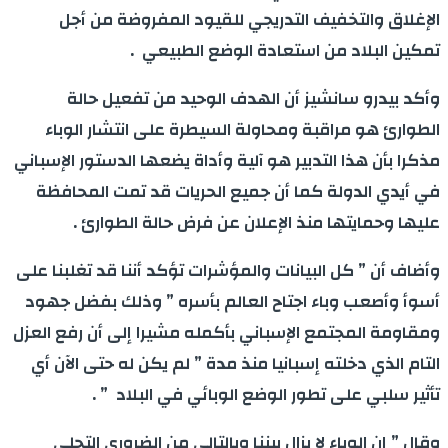
الإغلاق والتخفيف التدريجي للقيود المفروضة من أجل
تمكين البلاد من استعادة الوضع الطبيعي .
وأكد بيدرو سانشيز أن الهدف الوحيد من تفعيل حالة
الطوارئ هو مراقبة ومحاولة السيطرة على انتشار الوباء
مذكرا بأن هذا التدبير هو آلية وأداة يضعها الدستور الإسباني
في أيدي الدولة كما أن جميع الحريات قد تمت المحافظة
عليها وحمايتها منذ الإعلان عن فرض حالة الطوارئ .
وأضاف أن ” كل البيانات والمؤشرات تؤكد أننا قد تغلبنا على
أسوأ وأصعب وباء اجتاح العالم بأسره ” وذلك بفضل جهود
ومقاومة المجتمع الإسباني بأكمله مشيرا إلى أن رفع العزل
التام الذي دخلته إسبانيا منذ مدة ” لم يكن له حتى الآن أي
تأثير سلبي على تطور الوضع الوبائي في البلاد ” .
وقال ” إن الوباء لا يزال بيننا وبالتالي من الضروري التحلي