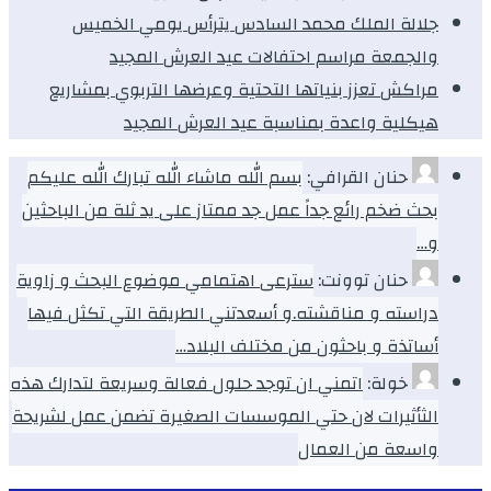
جلالة الملك محمد السادس يترأس يومي الخميس
والجمعة مراسم احتفالات عيد العرش المجيد
مراكش تعزز بنياتها التحتية وعرضها التربوي بمشاريع
هيكلية واعدة بمناسبة عيد العرش المجيد
حنان القرافي:
بسم الله ماشاء الله تبارك الله عليكم
بحث ضخم رائع جداً عمل جد ممتاز على يد ثلة من الباحثين
و…
حنان توونت:
سترعى اهتمامي موضوع البحث و زاوية
دراسته و مناقشته.و أسعدتني الطريقة التي تكثل فيها
أساتذة و باحثون من مختلف البلاد…
خولة:
اتمني ان توجد حلول فعالة وسريعة لتدارك هذه
الثأثيرات لان حتي الموسسات الصغيرة تضمن عمل لشريحة
واسعة من العمال