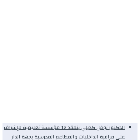
الدكتور نوفل كديلي يتفقد 12 مؤسسة تعليمية للإشراف
على مراقبة الداخليات والمطاعم المدرسية بجهة الدار