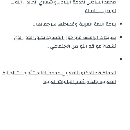
محمد السادس لخدمة البلاد …و شعاري الخالد ، الله ــ
الوطن ــ الملك
بلاغة اللغة العربية وفصاحتها سر جمالها ..
تصريحات الراقصة مايا حول المساجد تخلق الجدل لدى
نشطاء مواقع التواصل الاجتماعي ..
الحملة ضد الدكتور المغربي محمد الفايد ” أحرجت ” الجالية
المغربية بالخارج أمام الجاليات العربية