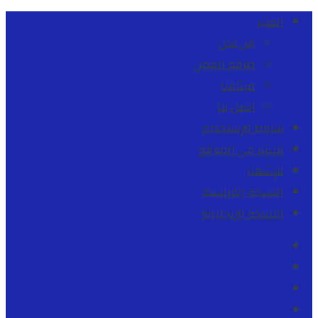
المنبر
من نحن
طاقم العمل
ميثاقنا
اتصل بنا
شروط الإستخدام
للنشر في الموقع
للإشهار
النسخة الفرنسية
النسخة الإنجليزية
Facebook
Youtube
Twitter
instagram