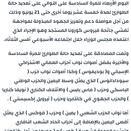
اليوم الأربعاء للمرة السادسة على التوالي على تمديد حالة
الطوارئ لمدة خمسة عشر يوما أخرى حتى 21 يونيو وذلك
من أجل مواصلة دعم وتعزيز الجهود المبذولة لمواجهة
تفشي جائحة فيروس كورونا المستجد وهو الإجراء الذي
اعتمده مجلس الوزراء خلال اجتماعه الأسبوعي أمس الثلاثاء.
وتمت المصادقة على تمديد حالة الطوارئ للمرة السادسة
والأخيرة بفضل أصوات نواب أحزاب العمالي الاشتراكي
الإسباني و( بوديموس ) وكذا أصوات نواب حزب (
سيودادانوس ) الذي يمثل وسط اليمين والحزب الوطني
الباسكي وحزب ( ماس بايس ) والائتلاف الكناري ( نويفا كناريا
) والحزب الجهوي في كانتابريا وحزب ( تيرويل إكسيستي ) .
أما نواب الحزب الشعبي ( يمين ) وحزب ( فوكس ) الذي يمثل
أقصى اليمين بالإضافة إلى أحزاب اتحاد الشعب النافاري
وترشيح الوحدة الشعبية ( كوب ) و ( جميعا من أجل كتالونيا