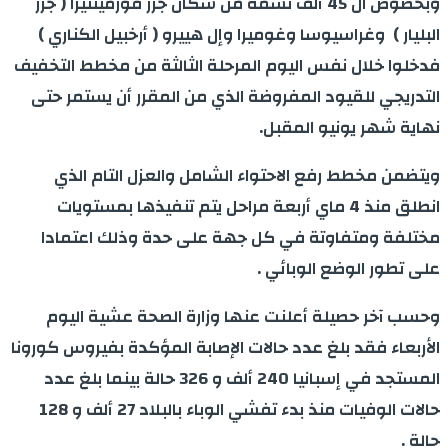
وبخصوص ال 45 ألف نسمة من سكان جزر فورمينتيرا ( جزر
البليار ) وغراسيوسا وغوميرا وإل هييرو ( أرخبيل الكناري )
فدخلوا خلال نفس اليوم المرحلة الثالثة من مخطط التخفيف
التدريجي للقيود المفروضة الذي من المقرر أن يستمر حتى
نهاية شهر يونيو المقبل.
ويتضمن مخطط رفع الاحتواء الشامل والعزل التام الذي
انطلق منذ 4 ماي أربعة مراحل يتم تنفيذها بمستويات
مختلفة ومتفاوتة في كل جهة على حدة وذلك اعتمادا
على تطور الوضع الوبائي .
وحسب آخر حصيلة أعلنت عنها وزارة الصحة عشية اليوم
الأربعاء فقد بلغ عدد حالات الإصابة المؤكدة بفيروس كورونا
المستجد في إسبانيا 240 ألف و 326 حالة بينما بلغ عدد
حالات الوفيات منذ بدء تفشي الوباء بالبلاد 27 ألف و 128
حالة .