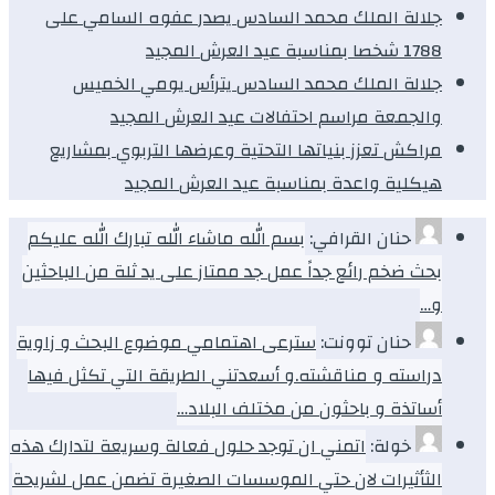
جلالة الملك محمد السادس يصدر عفوه السامي على
1788 شخصا بمناسبة عيد العرش المجيد
جلالة الملك محمد السادس يترأس يومي الخميس
والجمعة مراسم احتفالات عيد العرش المجيد
مراكش تعزز بنياتها التحتية وعرضها التربوي بمشاريع
هيكلية واعدة بمناسبة عيد العرش المجيد
حنان القرافي:
بسم الله ماشاء الله تبارك الله عليكم
بحث ضخم رائع جداً عمل جد ممتاز على يد ثلة من الباحثين
و…
حنان توونت:
سترعى اهتمامي موضوع البحث و زاوية
دراسته و مناقشته.و أسعدتني الطريقة التي تكثل فيها
أساتذة و باحثون من مختلف البلاد…
خولة:
اتمني ان توجد حلول فعالة وسريعة لتدارك هذه
الثأثيرات لان حتي الموسسات الصغيرة تضمن عمل لشريحة