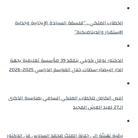
الخطاب الملكي .. “فلسفة السيادة الإيجابية وجدلية
الاستقرار والديناميكية”
الدكتور نوفل كديلي يتفقد 39 مؤسسة تعليمية بجهة
الدار البيضاء-سطات خلال الموسم الدراسي 2025-2026
النص الكامل للخطاب الملكي السامي بمناسبة الذكرى
الـ27 لعيد العرش المجيد
برقية تهنئة الى جلالة الملك محمد السادس من الدكتور