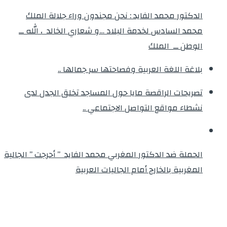
الدكتور محمد الفايد : نحن مجندون وراء جلالة الملك
محمد السادس لخدمة البلاد …و شعاري الخالد ، الله ــ
الوطن ــ الملك
بلاغة اللغة العربية وفصاحتها سر جمالها ..
تصريحات الراقصة مايا حول المساجد تخلق الجدل لدى
نشطاء مواقع التواصل الاجتماعي ..
الحملة ضد الدكتور المغربي محمد الفايد ” أحرجت ” الجالية
المغربية بالخارج أمام الجاليات العربية