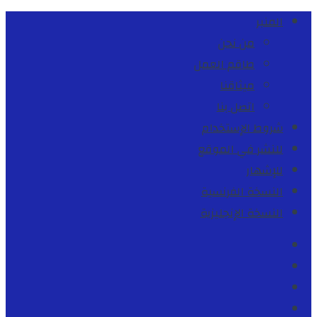
المنبر
من نحن
طاقم العمل
ميثاقنا
اتصل بنا
شروط الإستخدام
للنشر في الموقع
للإشهار
النسخة الفرنسية
النسخة الإنجليزية
Facebook
Youtube
Twitter
instagram