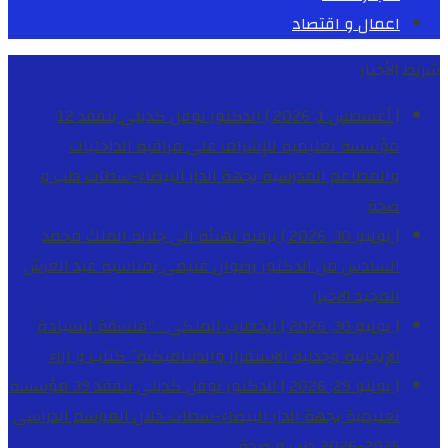
اعمال و اقتصاد
شريط الأخبار
[ أغسطس 1, 2026 ]
الدكتور نوفل كديلي يتفقد 12
مؤسسة تعليمية للإشراف على مراقبة الداخليات
والمطاعم المدرسية بجهة الدار البيضاء-سطات
طب و
صحة
[ يوليو 30, 2026 ]
برقية تهنئة الى جلالة الملك محمد
السادس من الدكتور رضوان غنيمي بمناسبة عيد العرش
المجيد
الاخبار
[ يوليو 30, 2026 ]
الخطاب الملكي .. “فلسفة السيادة
الإيجابية وجدلية الاستقرار والديناميكية”
كتاب و اراء
[ يوليو 29, 2026 ]
الدكتور نوفل كديلي يتفقد 39 مؤسسة
تعليمية بجهة الدار البيضاء-سطات خلال الموسم الدراسي
2025-2026
طب و صحة