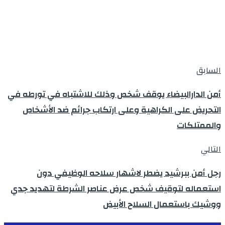
السابق
أمن الدارالبيضاء يوقف شخص وذلك للاشتباه في تورطه في
التحريض على الكراهية وعلى ارتكاب جرائم ضد الأشخاص
والممتلكات
التالي
رجل أمن ببرشيد يضطر لاشهار سلاحه الوظيفي دون
استعماله لتوقيف شخص عرض عناصر الشرطة لتهديد جدي
ووشيك باستعمال السلاح الأبيض