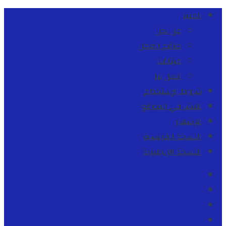
المنبر
من نحن
طاقم العمل
ميثاقنا
اتصل بنا
شروط الإستخدام
للنشر في الموقع
للإشهار
النسخة الفرنسية
النسخة الإنجليزية
Facebook
Youtube
Twitter
instagram