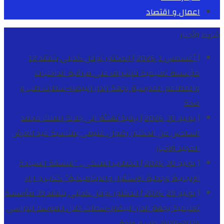
اعمال و اقتصاد
شريط الأخبار
[ أغسطس 1, 2026 ]
الدكتور نوفل كديلي يتفقد 12
مؤسسة تعليمية للإشراف على مراقبة الداخليات
والمطاعم المدرسية بجهة الدار البيضاء-سطات
طب و
صحة
[ يوليو 30, 2026 ]
برقية تهنئة الى جلالة الملك محمد
السادس من الدكتور رضوان غنيمي بمناسبة عيد العرش
المجيد
الاخبار
[ يوليو 30, 2026 ]
الخطاب الملكي .. “فلسفة السيادة
الإيجابية وجدلية الاستقرار والديناميكية”
كتاب و اراء
[ يوليو 29, 2026 ]
الدكتور نوفل كديلي يتفقد 39 مؤسسة
تعليمية بجهة الدار البيضاء-سطات خلال الموسم الدراسي
2025-2026
طب و صحة