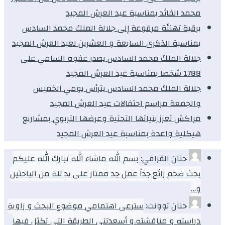
محمد الفائد بمناسبة عيد العرش المجيد
برقية تهنئة مرفوعة إلى جلالة الملك محمد السادس
بمناسبة الذكرى السابعة و العشرين لعيد العرش المجيد
جلالة الملك محمد السادس يصدر عفوه السامي على
1788 شخصا بمناسبة عيد العرش المجيد
جلالة الملك محمد السادس يترأس يومي الخميس
والجمعة مراسم احتفالات عيد العرش المجيد
مراكش تعزز بنياتها التحتية وعرضها التربوي بمشاريع
هيكلية واعدة بمناسبة عيد العرش المجيد
حنان القرافي:
بسم الله ماشاء الله تبارك الله عليكم
بحث ضخم رائع جداً عمل جد ممتاز على يد ثلة من الباحثين
و…
حنان توونت:
سترعى اهتمامي موضوع البحث و زاوية
دراسته و مناقشته.و أسعدتني الطريقة التي تكثل فيها