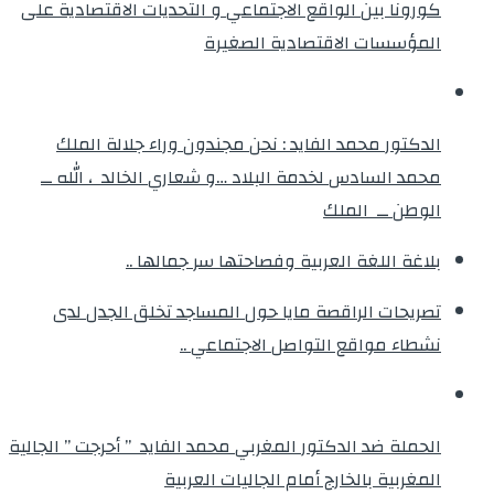
كورونا بين الواقع الاجتماعي و التحديات الاقتصادية على
المؤسسات الاقتصادية الصغيرة
الدكتور محمد الفايد : نحن مجندون وراء جلالة الملك
محمد السادس لخدمة البلاد …و شعاري الخالد ، الله ــ
الوطن ــ الملك
بلاغة اللغة العربية وفصاحتها سر جمالها ..
تصريحات الراقصة مايا حول المساجد تخلق الجدل لدى
نشطاء مواقع التواصل الاجتماعي ..
الحملة ضد الدكتور المغربي محمد الفايد ” أحرجت ” الجالية
المغربية بالخارج أمام الجاليات العربية