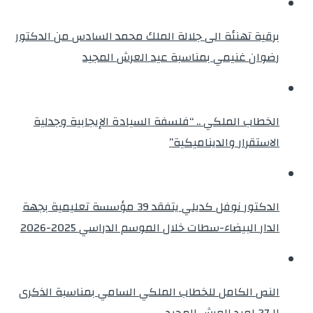
برقية تهنئة الى جلالة الملك محمد السادس من الدكتور
رضوان غنيمي بمناسبة عيد العرش المجيد
الخطاب الملكي .. “فلسفة السيادة الإيجابية وجدلية
الاستقرار والديناميكية”
الدكتور نوفل كديلي يتفقد 39 مؤسسة تعليمية بجهة
الدار البيضاء-سطات خلال الموسم الدراسي 2025-2026
النص الكامل للخطاب الملكي السامي بمناسبة الذكرى
الـ27 لعيد العرش المجيد