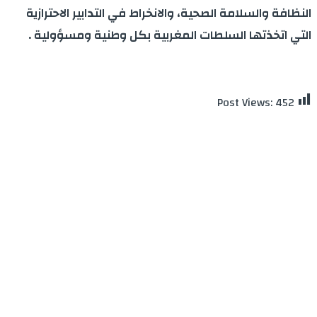
النظافة والسلامة الصحية، والانخراط في التدابير الاحترازية
التي اتخذتها السلطات المغربية بكل وطنية ومسؤولية .
Post Views:
452