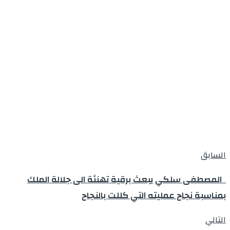
السابق
المصطفى سلكي يبعث برقية تهنئة الى جلالة الملك
بمناسبة نجاح عمليته التي كللت بالنجاح
التالي