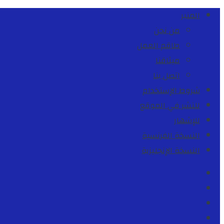
المنبر
من نحن
طاقم العمل
ميثاقنا
اتصل بنا
شروط الإستخدام
للنشر في الموقع
للإشهار
النسخة الفرنسية
النسخة الإنجليزية
Facebook
Youtube
Twitter
instagram