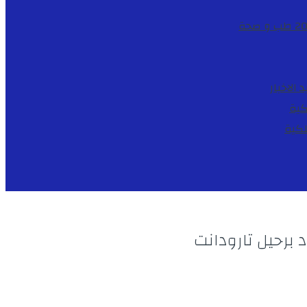
طب و صحة
د
الاخبار
كية
لكية
برحيل تارودانت