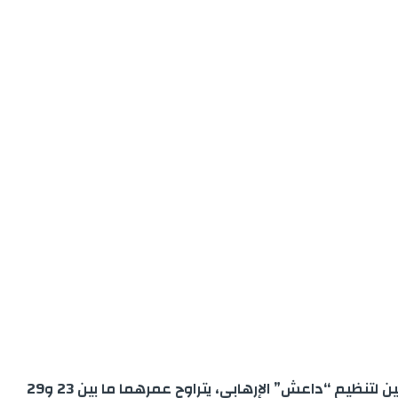
تمكن المكتب المركزي للأبحاث القضائية التابع للمديرية العامة لمراقبة التراب الوطني، اليوم الثلاثاء، من توقيف عنصرين مواليين لتنظيم “داعش” الإرهابي، يتراوح عمرهما ما بين 23 و29