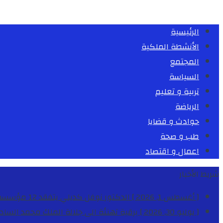
الرئيسية
الأنشطة الملكية
المجتمع
السياسة
تربية و تعليم
الرياضة
حوادث و قضايا
طب و صحة
اعمال و اقتصاد
شريط الأخبار
[ أغسطس 1, 2026 ]
الدكتور نوفل كديلي يتفقد 12 مؤسسة تعليمية للإشراف على مراقبة الداخليات والمطاعم المدرسية بجهة الدار البيضاء-سطات
[ يوليو 30, 2026 ]
برقية تهنئة الى جلالة الملك محمد السا