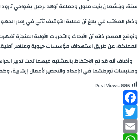
سنة، وينشطان بأيت ملول وجماعة أولاد برحيل بضواحي تارودا
وذكر المكتب في بلاغ أن عملية التوقيف تأتي في إطار الجهود 
وأوضح المصدر ذاته أن الأبحاث والتحريات الأولية المنجزة أظه
المملكة، عن طريق استهداف مؤسسات حيوية وعناصر أمنية.
وأضاف أنه قد تم الاحتفاظ بالمشتبه فيهما تحت تدبير الحر
وملابسات تورطهما في الإعداد والتحضير لأعمال إرهابية، وكذا 
Post Views:
886
Facebook
Twitter