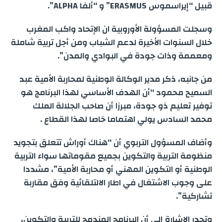
قبيل “إيراسموس ERASMUS” و “ألفا ALPHA”.
وسجلت المسؤولة الأوروبية ان الإتحاد واكب المغرب
خلال السنوات الأخيرة لدعم الشباب ومن أجل تربية شاملة
ومعممة وذات جودة في البوادي والمدن”.
من جانبه، ذكر مدير الوكالة الوطنية لمحاربة الأمية عبد
السميح محمود “أن الهدف الأساسي لهذا البرنامج هو
توفير تعليم ذو جودة، مبرزا أن صاحب الجلالة الملك
محمد السادس يولي اهتماما خاصا لهذا القطاع .
وأضاف المسؤول التربوي أن “هناك أوراش تتعلق بتجويد
منظومة التربية والتكوين بجميع مقوماتها سواء التربية
الوطنية أو التكوين المهني أو محاربة الأمية”، مشددا
على وجوب الاشتغال في اطار الالتلقائية وفق مقاربة
تشاركية”.
وتجدر الإشارة إلى أن البرنامج المندمج للتربية والتكوين،