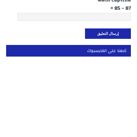
87 − 85 =
تابعنا على الفايسبوك