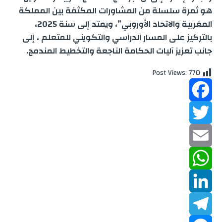
هو ثمرة سلسلة من المشاورات المكثفة بين المملكة
المغربية والاتحاد الأوروبي”، ويمتد إلى سنة 2025،
بالتركيز على المسار الدراسي والتكويني للمتعلم ، إلى
جانب تعزيز آليات الحكامة الناجعة والتخطيط المندمج.
Post Views:
770
F
a
T
w
c
E
m
W
e
i
b
a
h
L
t