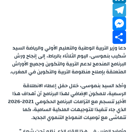
b
a
h
L
t
o
a
T
t
i
i
M
o
e
n
e
t
l
دعا وزير التربية الوطنية والتعليم الأولي والرياضة السيد
k
s
k
e
S
r
l
شكيب بنموسى، اليوم الثلاثاء بالرباط، إلى إنجاح ورش
البرنامج المندمج لدعم التربية والتكوين وجميع الأوراش
A
e
e
s
h
المتعلقة بإصلاح منظومة التربية والتكوين في المغرب.
p
d
g
s
a
وأكد السيد بنموسى، خلال حفل إعطاء الانطلاقة
p
e
r
r
I
الرسمية، للمكون الإضافي لهذا البرنامج أن أهداف هذا
الأخير تنسجم مع التزامات البرنامج الحكومي 2021-2026
n
a
n
e
الذي جاء تنفيذا للتوجيهات الملكية السامية، كما
تتماشى مع توصيات النموذج التنموي الجديد.
m
g
وأوضح الوزير ، في هذا االقاء الذي نظم تحت شعار ”