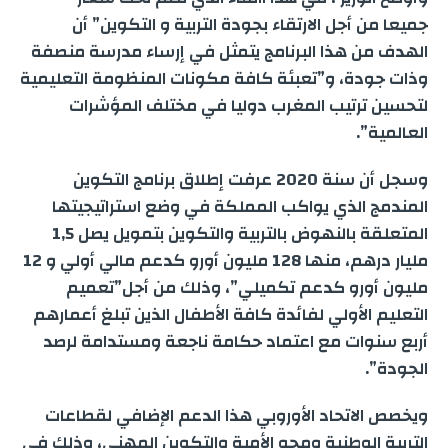
e
جميعا من أجل الارتقاء بجودة التربية و التكوين” أن
r
الهدف من هذا البرنامج يتمثل في إرساء مدرسة منصفة
وذات جودة، و”تعبئة كافة مكونات المنظومة التعليمية
لتحسين ترتيب المغرب دوليا في مختلف المؤشرات
العالمية”.
وسجل أن سنة 2020 عرفت إطلاق برنامج التكوين
المندمج الذي يواكب المملكة في وضع استراتيجيتها
المتعلقة بالنهوض بالتربية والتكوين بتمويل يصل 1,5
مليار درهم، منها 128 مليون أورو كدعم مالي أولي و 12
مليون أورو كدعم تكميلي”، وذلك من أجل”تعميم
التعليم الأولي لفائدة كافة الأطفال الذين تبلغ أعمارهم
أربع سنوات مع اعتماد حكامة ناجعة ومستدامة لرصد
الجودة”.
ويخصص الاتحاد الأوروبي هذا الدعم الإضافي لقطاعات
التربية الوطنية ومحو الأمية والتكوين المهني، وذلك في