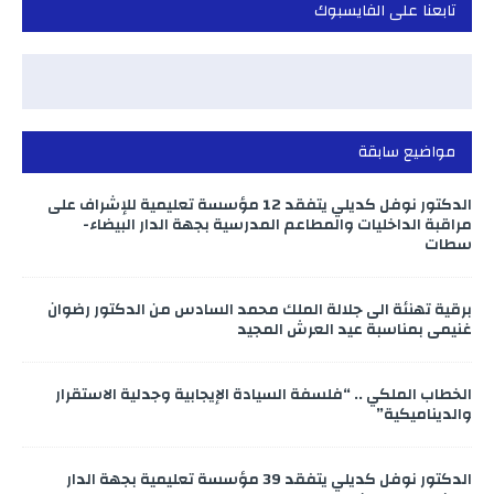
تابعنا على الفايسبوك
مواضيع سابقة
الدكتور نوفل كديلي يتفقد 12 مؤسسة تعليمية للإشراف على
مراقبة الداخليات والمطاعم المدرسية بجهة الدار البيضاء-
سطات
برقية تهنئة الى جلالة الملك محمد السادس من الدكتور رضوان
غنيمي بمناسبة عيد العرش المجيد
الخطاب الملكي .. “فلسفة السيادة الإيجابية وجدلية الاستقرار
والديناميكية”
الدكتور نوفل كديلي يتفقد 39 مؤسسة تعليمية بجهة الدار