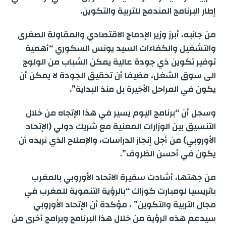
إطار البرنامج المندمج للتربية والتكوين.
من جانبه، أبرز وزير الإدماج الاقتصادي والمقاولة الصغرى
والتشغيل والكفاءات السيد يونس السکوري “أهمية
توفير تكوين ذي جودة عالية يمكن الشباب من الولوج
الى سوق الشغل، مضيفا أن تحقيق الجودة لا يمكن أن
يكون في المراحل الأخيرة بل منذ البداية”.
وسجل أن “برنامج اليوم يسير في هذا الإتجاه من خلال
التنسيق بين الوزارات المعنية مع شريك دولي (الإتحاد
الأوروبي) من أجل إنجاز الدراسات، والإصلاح الذي نريده أن
يكون في أحسن الظروف”.
من جهتها، أشادت سفيرة الاتحاد الأوروبي بالمغرب
باتريسيا لومبارت كوزاك “بالرؤية التنموية للمغرب في
مجال التربية والتكوين” ، مؤكدة أن الإتحاد الأوروبي
سيدعم هذه الرؤية من خلال هذا البرنامج وبرامج أخرى من