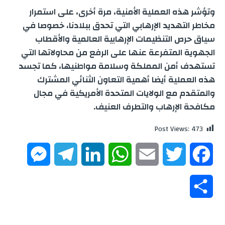
وتؤشر هذه العملية الأمنية، مرة أخرى، على استمرار
مخاطر التهديد الإرهابي التي تحدق ببلادنا، خصوصا في
سياق حرص التنظيمات الإرهابية العالمية والأقطاب
الجهوية المتفرعة عنها على الرفع من محاولاتها التي
تستهدف أمن المملكة وسلامة مواطنيها، كما تجسد
هذه العملية أيضا أهمية التعاون الثنائي المشترك
والمتقدم مع الولايات المتحدة الأمريكية في مجال
مكافحة الإرهاب والتطرف العنيف.
Post Views:
473
M
T
L
W
E
T
F
e
e
i
h
m
w
a
S
s
l
n
a
a
i
c
h
s
e
k
t
i
t
e