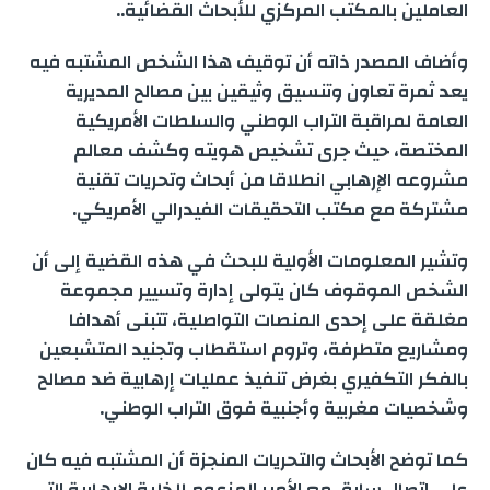
العاملين بالمكتب المركزي للأبحاث القضائية..
وأضاف المصدر ذاته أن توقيف هذا الشخص المشتبه فيه
يعد ثمرة تعاون وتنسيق وثيقين بين مصالح المديرية
العامة لمراقبة التراب الوطني والسلطات الأمريكية
المختصة، حيث جرى تشخيص هويته وكشف معالم
مشروعه الإرهابي انطلاقا من أبحاث وتحريات تقنية
مشتركة مع مكتب التحقيقات الفيدرالي الأمريكي.
وتشير المعلومات الأولية للبحث في هذه القضية إلى أن
الشخص الموقوف كان يتولى إدارة وتسيير مجموعة
مغلقة على إحدى المنصات التواصلية، تتبنى أهدافا
ومشاريع متطرفة، وتروم استقطاب وتجنيد المتشبعين
بالفكر التكفيري بغرض تنفيذ عمليات إرهابية ضد مصالح
وشخصيات مغربية وأجنبية فوق التراب الوطني.
كما توضح الأبحاث والتحريات المنجزة أن المشتبه فيه كان
على اتصال سابق مع الأمير المزعوم للخلية الإرهابية التي