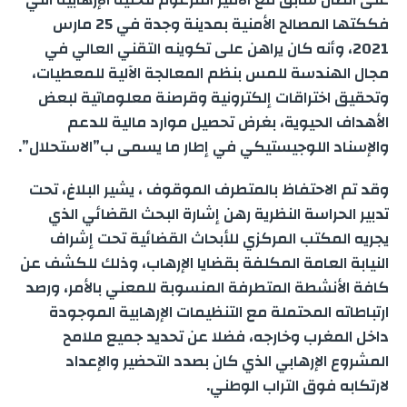
فككتها المصالح الأمنية بمدينة وجدة في 25 مارس
2021، وأنه كان يراهن على تكوينه التقني العالي في
مجال الهندسة للمس بنظم المعالجة الآلية للمعطيات،
وتحقيق اختراقات إلكترونية وقرصنة معلوماتية لبعض
الأهداف الحيوية، بغرض تحصيل موارد مالية للدعم
والإسناد اللوجيستيكي في إطار ما يسمى ب”الاستحلال”.
وقد تم الاحتفاظ بالمتطرف الموقوف ، يشير البلاغ، تحت
تدبير الحراسة النظرية رهن إشارة البحث القضائي الذي
يجريه المكتب المركزي للأبحاث القضائية تحت إشراف
النيابة العامة المكلفة بقضايا الإرهاب، وذلك للكشف عن
كافة الأنشطة المتطرفة المنسوبة للمعني بالأمر، ورصد
ارتباطاته المحتملة مع التنظيمات الإرهابية الموجودة
داخل المغرب وخارجه، فضلا عن تحديد جميع ملامح
المشروع الإرهابي الذي كان بصدد التحضير والإعداد
لارتكابه فوق التراب الوطني.