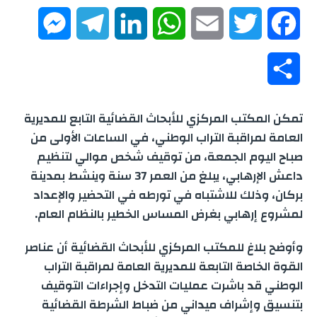
M
T
L
W
E
T
F
e
e
i
h
m
w
a
S
s
l
n
a
a
i
c
h
تمكن المكتب المركزي للأبحاث القضائية التابع للمديرية
s
e
k
t
i
t
e
a
العامة لمراقبة التراب الوطني، في الساعات الأولى من
e
g
e
s
l
t
b
صباح اليوم الجمعة، من توقيف شخص موالي لتنظيم
r
داعش الإرهابي، يبلغ من العمر 37 سنة وينشط بمدينة
n
r
d
A
e
o
بركان، وذلك للاشتباه في تورطه في التحضير والإعداد
e
لمشروع إرهابي بغرض المساس الخطير بالنظام العام.
g
a
I
p
r
o
وأوضح بلاغ للمكتب المركزي للأبحاث القضائية أن عناصر
e
m
n
p
k
القوة الخاصة التابعة للمديرية العامة لمراقبة التراب
r
الوطني قد باشرت عمليات التدخل وإجراءات التوقيف
بتنسيق وإشراف ميداني من ضباط الشرطة القضائية