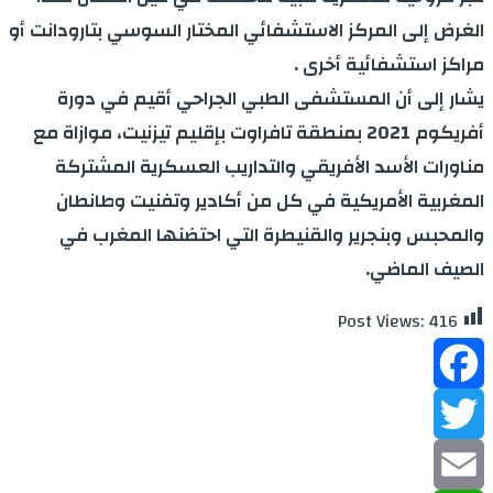
الغرض إلى المركز الاستشفائي المختار السوسي بتارودانت أو
مراكز استشفائية أخرى .
يشار إلى أن المستشفى الطبي الجراحي أقيم في دورة
أفريكوم 2021 بمنطقة تافراوت بإقليم تيزنيت، موازاة مع
مناورات الأسد الأفريقي والتداريب العسكرية المشتركة
المغربية الأمريكية في كل من أكادير وتفنيت وطانطان
والمحبس وبنجرير والقنيطرة التي احتضنها المغرب في
الصيف الماضي.
Post Views:
416
Facebook
Twitter