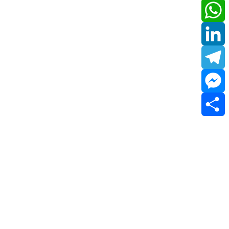
Email
WhatsApp
LinkedIn
Telegram
Messenger
Share