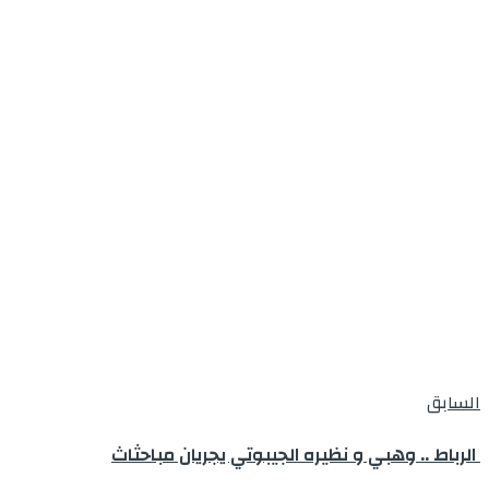
السابق
الرباط .. وهبي و نظيره الجيبوتي يجريان مباحثاث