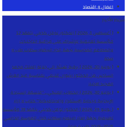
اعمال و اقتصاد
شريط الأخبار
[ أغسطس 1, 2026 ]
الدكتور نوفل كديلي يتفقد 12
مؤسسة تعليمية للإشراف على مراقبة الداخليات
والمطاعم المدرسية بجهة الدار البيضاء-سطات
طب و
صحة
[ يوليو 30, 2026 ]
برقية تهنئة الى جلالة الملك محمد
السادس من الدكتور رضوان غنيمي بمناسبة عيد العرش
المجيد
الاخبار
[ يوليو 30, 2026 ]
الخطاب الملكي .. “فلسفة السيادة
الإيجابية وجدلية الاستقرار والديناميكية”
كتاب و اراء
[ يوليو 29, 2026 ]
الدكتور نوفل كديلي يتفقد 39 مؤسسة
تعليمية بجهة الدار البيضاء-سطات خلال الموسم الدراسي
2025-2026
طب و صحة