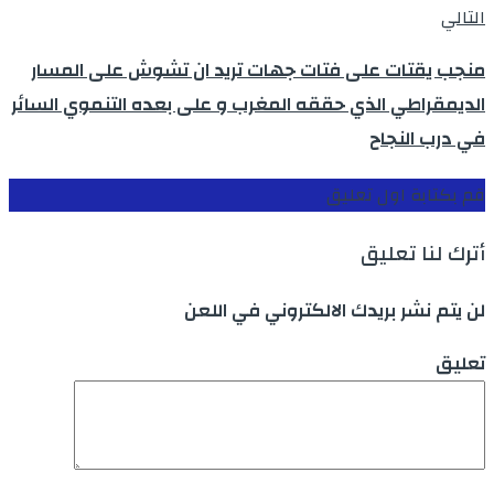
التالي
منجب يقتات على فتات جهات تريد ان تشوش على المسار
الديمقراطي الذي حققه المغرب و على بعده التنموي السائر
في درب النجاح
قم بكتابة اول تعليق
أترك لنا تعليق
لن يتم نشر بريدك الالكتروني في اللعن
تعليق