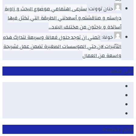
حنان توونت:
سترعى اهتمامي موضوع البحث و زاوية
دراسته و مناقشته.و أسعدتني الطريقة التي تكثل فيها
أساتذة و باحثون من مختلف البلاد…
خولة:
اتمني ان توجد حلول فعالة وسريعة لتدارك هذه
الثأثيرات لان حتي الموسسات الصغيرة تضمن عمل لشريحة
واسعة من العمال
ابقى متصلا
Facebook
Youtube
Twitter
instagram
الأكثر مشاهدة