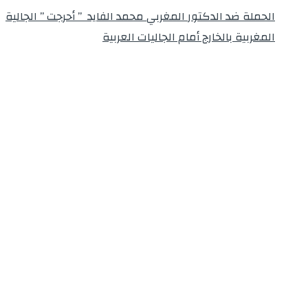
الحملة ضد الدكتور المغربي محمد الفايد ” أحرجت ” الجالية
المغربية بالخارج أمام الجاليات العربية