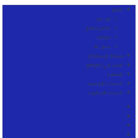
المنبر
من نحن
طاقم العمل
ميثاقنا
اتصل بنا
شروط الإستخدام
للنشر في الموقع
للإشهار
النسخة الفرنسية
النسخة الإنجليزية
Facebook
Youtube
Twitter
instagram