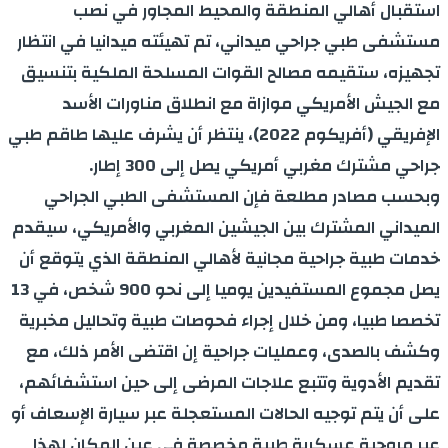
استقبال أهالي المنطقة والمحيط المجاور في نصب
مستشفى طبي جراحي ميداني، تم تهيئته ميدانيا في انتظار
تجهيزه، ستقيمه مصالح القوات المسلحة الملكية بتنسيق
مع الجيش الأمريكي موازاة مع انطلاق مناورات الأسد
الإفريقي (أفريكوم 2022)، ينتظر أن يشرف عليها طاقم طبي
جراحي مشترك مغربي أمريكي يصل إلى 300 إطار.
وبحسب مصادر مطلعة فإن المستشفى الطبي الجراحي
الميداني المشترك بين الجيشين المغربي والأمريكي، سيقدم
خدمات طبية جراحية مجانية لأهالي المنطقة الذي يتوقع أن
يصل مجموع المستفيدين يوميا إلى نحو 900 شخص، في 13
تخصصا طبيا، ومن خلال إجراء فحوصات طبية وتحاليل مخبرية
وكشف بالصدى، وعمليات جراحية إن اقتضى الأمر ذلك، مع
تقديم الأدوية وتتبع علاجات المرضى إلى حين استشفائهم،
على أن يتم توجيه الحالات المستعجلة عبر سيارة الإسعاف أو
عبر مروحية عسكرية طبية مخصصة في عين المكان لهذا