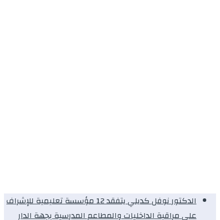
الدكتور نوفل كديلي يتفقد 12 مؤسسة تعليمية للإشراف
على مراقبة الداخليات والمطاعم المدرسية بجهة الدار