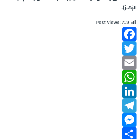
الزهـرْ).
Post Views:
719
Facebook
Twitter
Email
WhatsApp
LinkedIn
Telegram
Messenger