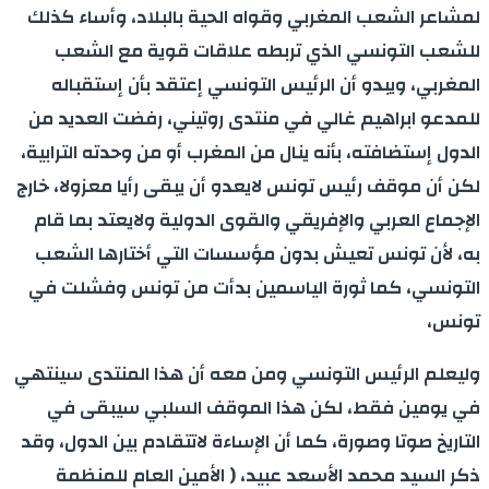
لمشاعر الشعب المغربي وقواه الحية بالبلاد، وأساء كذلك
للشعب التونسي الذي تربطه علاقات قوية مع الشعب
المغربي، ويبدو أن الرئيس التونسي إعتقد بأن إستقباله
للمدعو ابراهيم غالي في منتدى روتيني، رفضت العديد من
الدول إستضافته، بأنه ينال من المغرب أو من وحدته الترابية،
لكن أن موقف رئيس تونس لايعدو أن يبقى رأيا معزولا، خارج
الإجماع العربي والإفريقي والقوى الدولية ولايعتد بما قام
به، لأن تونس تعيش بدون مؤسسات التي أختارها الشعب
التونسي، كما ثورة الياسمين بدأت من تونس وفشلت في
تونس،
وليعلم الرئيس التونسي ومن معه أن هذا المنتدى سينتهي
في يومين فقط، لكن هذا الموقف السلبي سيبقى في
التاريخ صوتا وصورة، كما أن الإساءة لاتتقادم بين الدول، وقد
ذكر السيد محمد الأسعد عبيد، ( الأمين العام للمنظمة