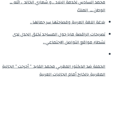
محمد السادس لخدمة البلاد …و شعاري الخالد ، الله ــ
الوطن ــ الملك
بلاغة اللغة العربية وفصاحتها سر جمالها ..
تصريحات الراقصة مايا حول المساجد تخلق الجدل لدى
نشطاء مواقع التواصل الاجتماعي ..
الحملة ضد الدكتور المغربي محمد الفايد ” أحرجت ” الجالية
المغربية بالخارج أمام الجاليات العربية