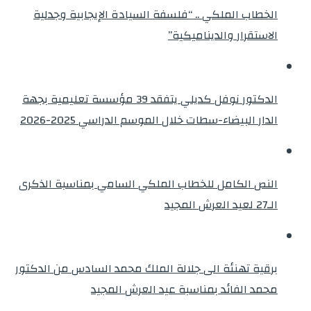
الخطاب الملكي .. “فلسفة السيادة الإيجابية وجدلية
الاستقرار والديناميكية”
الدكتور نوفل كديلي يتفقد 39 مؤسسة تعليمية بجهة
الدار البيضاء-سطات خلال الموسم الدراسي 2025-2026
النص الكامل للخطاب الملكي السامي بمناسبة الذكرى
الـ27 لعيد العرش المجيد
برقية تهنئة الى جلالة الملك محمد السادس من الدكتور
محمد الفائد بمناسبة عيد العرش المجيد