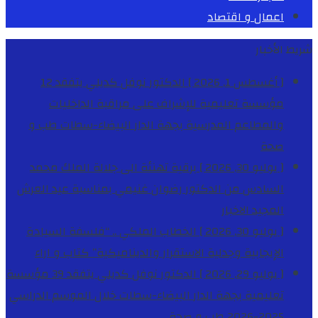
اعمال و اقتصاد
شريط الأخبار
[ أغسطس 1, 2026 ]
الدكتور نوفل كديلي يتفقد 12
مؤسسة تعليمية للإشراف على مراقبة الداخليات
والمطاعم المدرسية بجهة الدار البيضاء-سطات
طب و
صحة
[ يوليو 30, 2026 ]
برقية تهنئة الى جلالة الملك محمد
السادس من الدكتور رضوان غنيمي بمناسبة عيد العرش
المجيد
الاخبار
[ يوليو 30, 2026 ]
الخطاب الملكي .. “فلسفة السيادة
الإيجابية وجدلية الاستقرار والديناميكية”
كتاب و اراء
[ يوليو 29, 2026 ]
الدكتور نوفل كديلي يتفقد 39 مؤسسة
تعليمية بجهة الدار البيضاء-سطات خلال الموسم الدراسي
2025-2026
طب و صحة