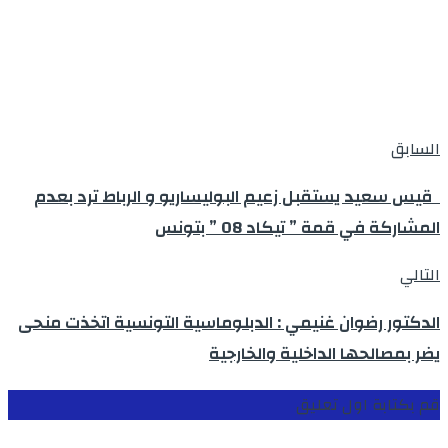
السابق
قيس سعيد يستقبل زعيم البوليساريو و الرباط ترد بعدم
المشاركة في قمة ” تيكاد 08 ” بتونس
التالي
الدكتور رضوان غنيمي : الدبلوماسية التونسية اتخذت منحى
يضر بمصالحها الداخلية والخارجية
قم بكتابة اول تعليق