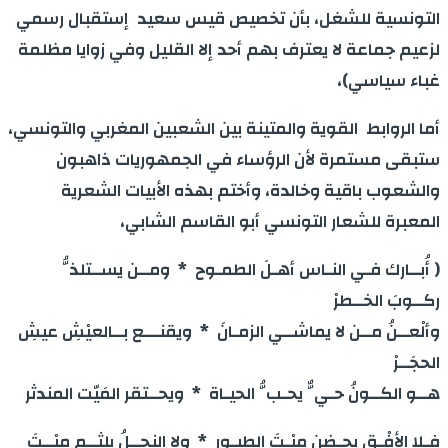
التونسية للشغل، بأن تخصيص قيس سعيد إستقبال رسمي
لزعيم جماعة لا يعترف بهم أحد إلا القليل وفي زوايا مظلمة
غباء سياسي)،
أما الروابط القوية والمتينة بين الشعبين المغربي والتونسي،
ستبقى مستمرة لأن الرؤساء في الجمهوريات ذاهبون
والشعوب باقية وخالدة، وأختم بهذه الأبيات الشعرية
المعبرة للشعار التونسي أبو القاسم الشابي،
( أُبــارك فـي النـاس أهـلَ الطمـوح * ومــن يســتلذُّ
ركــوبَ الخــطرْ
وألْعــنُ مــن لا يماشــي الزمـانَ * ويقنـــع بــالعيْشِ عيشِ
الحجَــرْ
هــو الكــونُ حـيٌّ يحـبُّ الحيـاة * ويحــتقر المَيّت المندثر
فـلا الأفْـق يحـضن ميْـتَ الطيـور * ولا النحــلُ يلثــم ميْــتَ