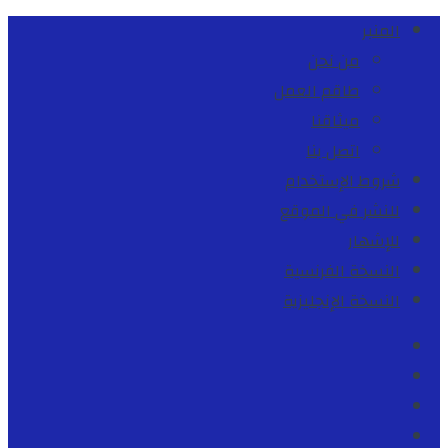
المنبر
من نحن
طاقم العمل
ميثاقنا
اتصل بنا
شروط الإستخدام
للنشر في الموقع
للإشهار
النسخة الفرنسية
النسخة الإنجليزية
Facebook
Youtube
Twitter
instagram