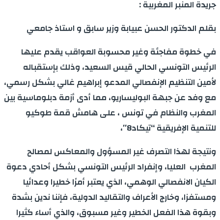
جريدة المنبر المغربية :
بقلم الدكتور الحسن عبيابة وزير سابق و استاذ جامعي
في خطوة مفاجئة وغير محسوبة العواقب يقدم عليها
الرئيس التونسي الحالي قيس السعيد، وذلك بإستقباله
لأمين التنظيم الإنفصالي المدعو إبراهيم غالي بشكل رسمي،
مع وفد عن جبهة البوليساريو، مما أدى أزمة دبلوماسية بين
المغرب والنظام في تونس ، على هامش قمة طوكيو
للتنمية الإفريقية “تيكاد8″،
ونتيجة لهذا التصرف غير المسؤول والمعاكس لمصالح
المغرب العليا، وإنفراد الرئيس التونسي بشكل أحادي دعوة
الكيان الانفصالي الوهمي، الذي يعتبر أمرًا خطيرا وعدائيا
ومستفزا، وخارج الأعراف والتقاليد الدولية، فإننا ندين بشدة
وبقوة هذا الفعل الخطير وغير مسبوق، والذي أساء كثيرا