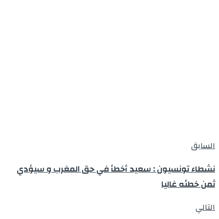
السابق
نشطاء تونسيون : سعيد أخطأ في حق المغرب و سيؤدي
ثمن خطئه غاليا
التالي