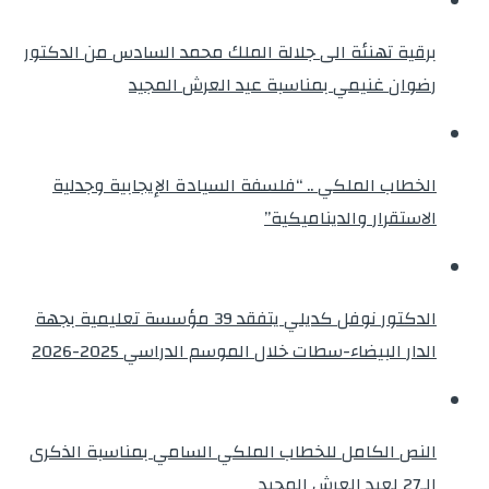
برقية تهنئة الى جلالة الملك محمد السادس من الدكتور
رضوان غنيمي بمناسبة عيد العرش المجيد
الخطاب الملكي .. “فلسفة السيادة الإيجابية وجدلية
الاستقرار والديناميكية”
الدكتور نوفل كديلي يتفقد 39 مؤسسة تعليمية بجهة
الدار البيضاء-سطات خلال الموسم الدراسي 2025-2026
النص الكامل للخطاب الملكي السامي بمناسبة الذكرى
الـ27 لعيد العرش المجيد