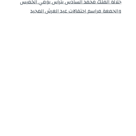
جلالة الملك محمد السادس يترأس يومي الخميس
والجمعة مراسم احتفالات عيد العرش المجيد