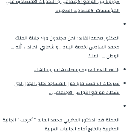
كورونا بين الواقع الاجتماعي و التحديات الاقتصادية على
المؤسسات الاقتصادية الصغيرة
الدكتور محمد الفايد : نحن مجندون وراء جلالة الملك
محمد السادس لخدمة البلاد …و شعاري الخالد ، الله ــ
الوطن ــ الملك
بلاغة اللغة العربية وفصاحتها سر جمالها ..
تصريحات الراقصة مايا حول المساجد تخلق الجدل لدى
نشطاء مواقع التواصل الاجتماعي ..
الحملة ضد الدكتور المغربي محمد الفايد ” أحرجت ” الجالية
المغربية بالخارج أمام الجاليات العربية