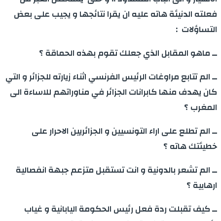
فعلته الدنيئة هاته عليه ان يقرا نتائجها و يجيب على بعض
التساؤلات :
ــ ماهو المقابل الذي جعلك تقوم بهذه الحماقة ؟
ــ الم تتابع مراوغات الرئيس الفرنسي اثناء زيارته للجزائر و التي
كان يهدف منها كابرانات الجزائر في مناوراتهم للاساءة الى
المغرب ؟
ــ الم تطلع على اراء التونسيين و الجزائريين الاحرار على
خطيئتك هاته ؟
ــ الم تشعر بالدونية و انت تستقبل متزعم جبهة انفصالية
ارهابية ؟
ــ كيف تقبلت ردة فعل رئيس الحكومة اليابانية و غياب