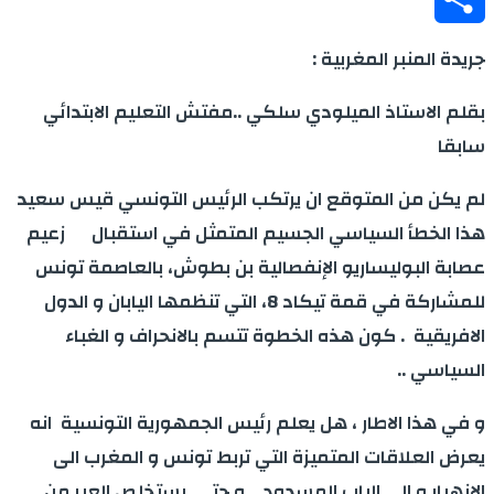
Share
جريدة المنبر المغربية :
بقلم الاستاذ الميلودي سلكي ..مفتش التعليم الابتدائي
سابقا
لم يكن من المتوقع ان يرتكب الرئيس التونسي قيس سعيد
هذا الخطأ السياسي الجسيم المتمثل في استقبال زعيم
عصابة البوليساريو الإنفصالية بن بطوش، بالعاصمة تونس
للمشاركة في قمة تيكاد 8، التي تنظمها اليابان و الدول
الافريقية . كون هذه الخطوة تتسم بالانحراف و الغباء
السياسي ..
و في هذا الاطار ، هل يعلم رئيس الجمهورية التونسية انه
يعرض العلاقات المتميزة التي تربط تونس و المغرب الى
الانهيار و الى الباب المسدود .. و حتى يستخلص العبر من