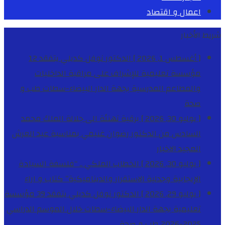
اعمال و اقتصاد
شريط الأخبار
[ أغسطس 1, 2026 ]
الدكتور نوفل كديلي يتفقد 12
مؤسسة تعليمية للإشراف على مراقبة الداخليات
والمطاعم المدرسية بجهة الدار البيضاء-سطات
طب و
صحة
[ يوليو 30, 2026 ]
برقية تهنئة الى جلالة الملك محمد
السادس من الدكتور رضوان غنيمي بمناسبة عيد العرش
المجيد
الاخبار
[ يوليو 30, 2026 ]
الخطاب الملكي .. “فلسفة السيادة
الإيجابية وجدلية الاستقرار والديناميكية”
كتاب و اراء
[ يوليو 29, 2026 ]
الدكتور نوفل كديلي يتفقد 39 مؤسسة
تعليمية بجهة الدار البيضاء-سطات خلال الموسم الدراسي
2025-2026
طب و صحة