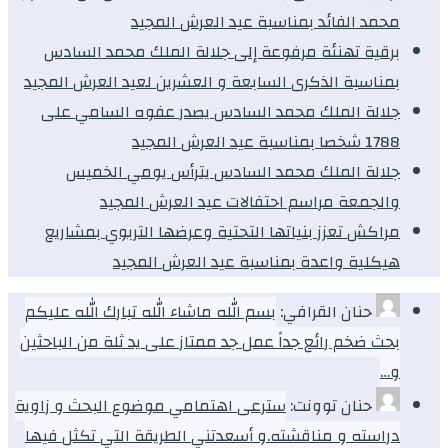
محمد الفائد بمناسبة عيد العرش المجيد
برقية تهنئة مرفوعة إلى جلالة الملك محمد السادس
بمناسبة الذكرى السابعة و العشرين لعيد العرش المجيد
جلالة الملك محمد السادس يصدر عفوه السامي على
1788 شخصا بمناسبة عيد العرش المجيد
جلالة الملك محمد السادس يترأس يومي الخميس
والجمعة مراسم احتفالات عيد العرش المجيد
مراكش تعزز بنياتها التحتية وعرضها التربوي بمشاريع
هيكلية واعدة بمناسبة عيد العرش المجيد
حنان القرافي:
بسم الله ماشاء الله تبارك الله عليكم
بحث ضخم رائع جداً عمل جد ممتاز على يد ثلة من الباحثين
و…
حنان توونت:
سترعى اهتمامي موضوع البحث و زاوية
دراسته و مناقشته.و أسعدتني الطريقة التي تكثل فيها