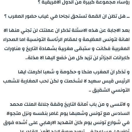
رؤساء مجموعة كبيرة من الدول الافريقية ؟
ــ هل تظن ان القمة تستحق نجاحا في غياب حضور المغرب ؟
بعد الاجابة عن هذه الاسئلة تذكر ان عملتك لن تجني منها الا
اهانة لتونس العظيمة و لمقام الرئاسة التونسية اما الصحراء
المغربية فكانت و ستبقى مغربية بشهادة التاريخ و مناورات
كابرانات الجزائر لن تزيد كل من خضع اليها الا مذلة..
و تذكر ان المغرب ملكا و حكومة و شعبا اكرمك ايها
الرئيس قيس سعيد لا لشخصك و لكن لحب المغاربة للشعب
التونسي الشقيق ..
و لاتنسى و من باب أمانة التاريخ وقفة جلالة الملك محمد
السادس مع تونس وشعبها يوم غامر بنفسه ونزل متجولا
في شوارع تونس يوم كان التهديد الارهابي على أشده فوق
أراضيها، مساعدا في ترويج صورة البلد الآمن القادر على