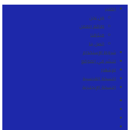
المنبر
من نحن
طاقم العمل
ميثاقنا
اتصل بنا
شروط الإستخدام
للنشر في الموقع
للإشهار
النسخة الفرنسية
النسخة الإنجليزية
Facebook
Youtube
Twitter
instagram