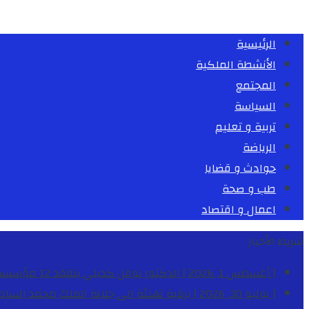
الرئيسية
الأنشطة الملكية
المجتمع
السياسة
تربية و تعليم
الرياضة
حوادث و قضايا
طب و صحة
اعمال و اقتصاد
شريط الأخبار
[ أغسطس 1, 2026 ]
الدكتور نوفل كديلي يتفقد 12 مؤسسة تعليمية للإشراف على مراقبة الداخليات والمطاعم المدرسية بجهة الدار البيضاء-سطات
[ يوليو 30, 2026 ]
برقية تهنئة الى جلالة الملك محمد السا