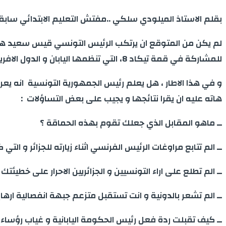
بقلم الاستاذ الميلودي سلكي ..مفتش التعليم الابتدائي سابق
لم يكن من المتوقع ان يرتكب الرئيس التونسي قيس سعيد هذ
للمشاركة في قمة تيكاد 8، التي تنظمها اليابان و الدول الافريقية . كون هذه الخطوة تتسم بالانحراف و الغباء السياسي ..
و في هذا الاطار ، هل يعلم رئيس الجمهورية التونسية انه يعرض
هاته عليه ان يقرا نتائجها و يجيب على بعض التساؤلات :
ــ ماهو المقابل الذي جعلك تقوم بهذه الحماقة ؟
ــ الم تتابع مراوغات الرئيس الفرنسي اثناء زيارته للجزائر و ال
ــ الم تطلع على اراء التونسيين و الجزائريين الاحرار على خطيئتك 
ــ الم تشعر بالدونية و انت تستقبل متزعم جبهة انفصالية ارهاب
ــ كيف تقبلت ردة فعل رئيس الحكومة اليابانية و غياب رؤساء 