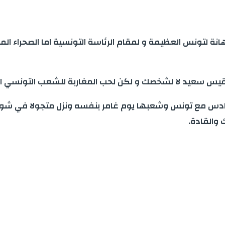
اهانة لتونس العظيمة و لمقام الرئاسة التونسية اما الصحراء ال
س قيس سعيد لا لشخصك و لكن لحب المغاربة للشعب التونسي ا
لسادس مع تونس وشعبها يوم غامر بنفسه ونزل متجولا في شوار
 والقادة.