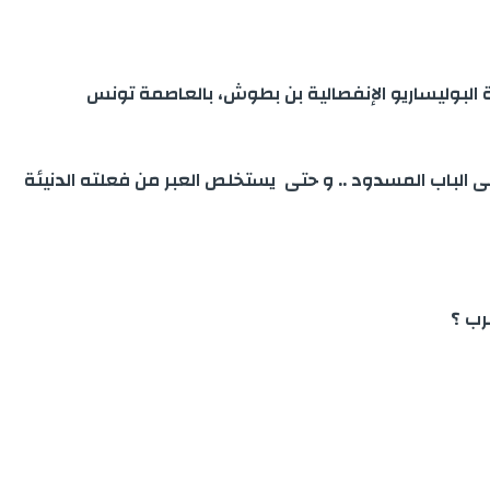
لبوليساريو الإنفصالية بن بطوش، بالعاصمة تونس
لى الباب المسدود .. و حتى يستخلص العبر من فعلته الدنيئة
رب ؟