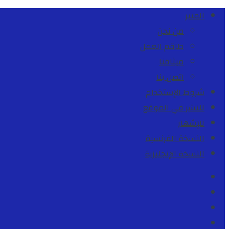
المنبر
من نحن
طاقم العمل
ميثاقنا
اتصل بنا
شروط الإستخدام
للنشر في الموقع
للإشهار
النسخة الفرنسية
النسخة الإنجليزية
Facebook
Youtube
Twitter
instagram