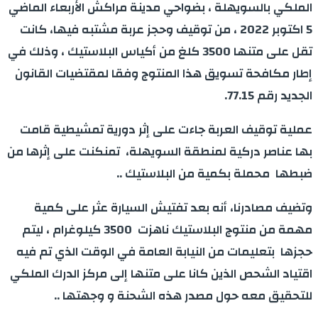
الملكي بالسويهلة ، بضواحي مدينة مراكش الأربعاء الماضي
5 اكتوبر 2022 ، من توقيف وحجز عربة مشتبه فيها، كانت
تقل على متنها 3500 كلغ من أكياس البلاستيك ، وذلك في
إطار مكافحة تسويق هذا المنتوج وفقا لمقتضيات القانون
الجديد رقم 77.15.
عملية توقيف العربة جاءت على إثر دورية تمشيطية قامت
بها عناصر دركية لمنطقة السويهلة، تمنكنت على إثرها من
ضبطها محملة بكمية من البلاستيك ..
وتضيف مصادرنا، أنه بعد تفتيش السيارة عثر على كمية
مهمة من منتوج البلاستيك ناهزت 3500 كيلوغرام ، ليتم
حجزها بتعليمات من النيابة العامة في الوقت الذي تم فيه
اقتياد الشحص الذين كانا على متنها إلى مركز الدرك الملكي
للتحقيق معه حول مصدر هذه الشحنة و وجهتها ..