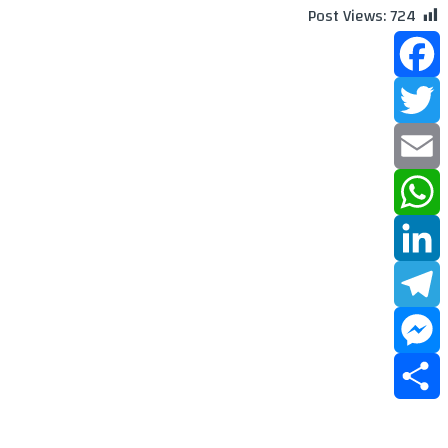
Post Views:
724
Facebook
Twitter
Email
WhatsApp
LinkedIn
Telegram
Messenger
Share