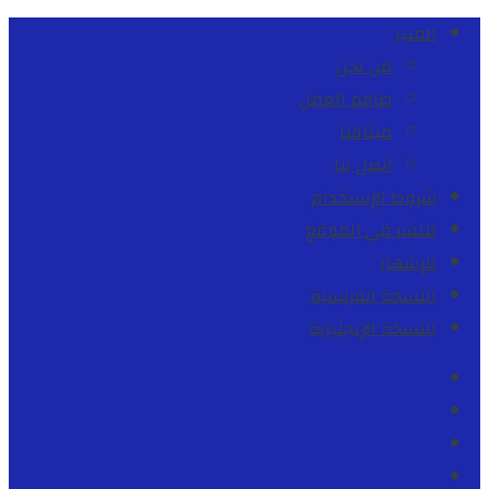
المنبر
من نحن
طاقم العمل
ميثاقنا
اتصل بنا
شروط الإستخدام
للنشر في الموقع
للإشهار
النسخة الفرنسية
النسخة الإنجليزية
Facebook
Youtube
Twitter
instagram