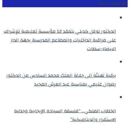
مواضيع سابقة
الدكتور نوفل كديلي يتفقد 12 مؤسسة تعليمية للإشراف
على مراقبة الداخليات والمطاعم المدرسية بجهة الدار
البيضاء-سطات
برقية تهنئة الى جلالة الملك محمد السادس من الدكتور
رضوان غنيمي بمناسبة عيد العرش المجيد
الخطاب الملكي .. “فلسفة السيادة الإيجابية وجدلية
الاستقرار والديناميكية”