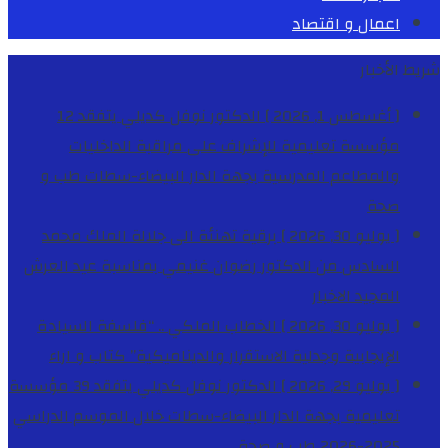
اعمال و اقتصاد
شريط الأخبار
[ أغسطس 1, 2026 ]
الدكتور نوفل كديلي يتفقد 12
مؤسسة تعليمية للإشراف على مراقبة الداخليات
والمطاعم المدرسية بجهة الدار البيضاء-سطات
طب و
صحة
[ يوليو 30, 2026 ]
برقية تهنئة الى جلالة الملك محمد
السادس من الدكتور رضوان غنيمي بمناسبة عيد العرش
المجيد
الاخبار
[ يوليو 30, 2026 ]
الخطاب الملكي .. “فلسفة السيادة
الإيجابية وجدلية الاستقرار والديناميكية”
كتاب و اراء
[ يوليو 29, 2026 ]
الدكتور نوفل كديلي يتفقد 39 مؤسسة
تعليمية بجهة الدار البيضاء-سطات خلال الموسم الدراسي
2025-2026
طب و صحة