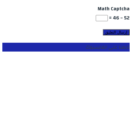
Math Captcha
52 − 46 =
تابعنا على الفايسبوك