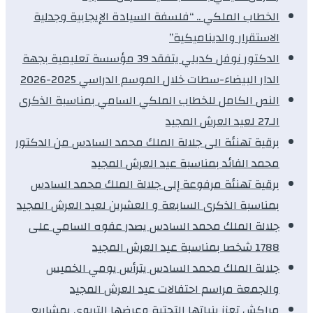
الخطاب الملكي .. “فلسفة السيادة الإيجابية وجدلية
الاستقرار والديناميكية”
الدكتور نوفل كديلي يتفقد 39 مؤسسة تعليمية بجهة
الدار البيضاء-سطات خلال الموسم الدراسي 2025-2026
النص الكامل للخطاب الملكي السامي بمناسبة الذكرى
الـ27 لعيد العرش المجيد
برقية تهنئة الى جلالة الملك محمد السادس من الدكتور
محمد الفائد بمناسبة عيد العرش المجيد
برقية تهنئة مرفوعة إلى جلالة الملك محمد السادس
بمناسبة الذكرى السابعة و العشرين لعيد العرش المجيد
جلالة الملك محمد السادس يصدر عفوه السامي على
1788 شخصا بمناسبة عيد العرش المجيد
جلالة الملك محمد السادس يترأس يومي الخميس
والجمعة مراسم احتفالات عيد العرش المجيد
مراكش تعزز بنياتها التحتية وعرضها التربوي بمشاريع