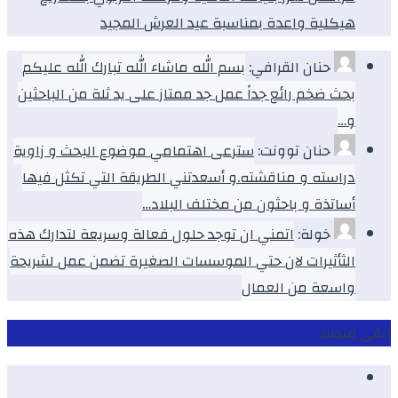
هيكلية واعدة بمناسبة عيد العرش المجيد
حنان القرافي:
بسم الله ماشاء الله تبارك الله عليكم
بحث ضخم رائع جداً عمل جد ممتاز على يد ثلة من الباحثين
و…
حنان توونت:
سترعى اهتمامي موضوع البحث و زاوية
دراسته و مناقشته.و أسعدتني الطريقة التي تكثل فيها
أساتذة و باحثون من مختلف البلاد…
خولة:
اتمني ان توجد حلول فعالة وسريعة لتدارك هذه
الثأثيرات لان حتي الموسسات الصغيرة تضمن عمل لشريحة
واسعة من العمال
ابقى متصلا
Facebook