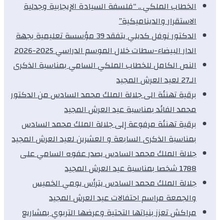
الخطاب الملكي .. “فلسفة السيادة الإيجابية وجدلية
الاستقرار والديناميكية”
الدكتور نوفل كديلي يتفقد 39 مؤسسة تعليمية بجهة
الدار البيضاء-سطات خلال الموسم الدراسي 2025-2026
النص الكامل للخطاب الملكي السامي بمناسبة الذكرى
الـ27 لعيد العرش المجيد
برقية تهنئة الى جلالة الملك محمد السادس من الدكتور
محمد الفائد بمناسبة عيد العرش المجيد
برقية تهنئة مرفوعة إلى جلالة الملك محمد السادس
بمناسبة الذكرى السابعة و العشرين لعيد العرش المجيد
جلالة الملك محمد السادس يصدر عفوه السامي على
1788 شخصا بمناسبة عيد العرش المجيد
جلالة الملك محمد السادس يترأس يومي الخميس
والجمعة مراسم احتفالات عيد العرش المجيد
مراكش تعزز بنياتها التحتية وعرضها التربوي بمشاريع