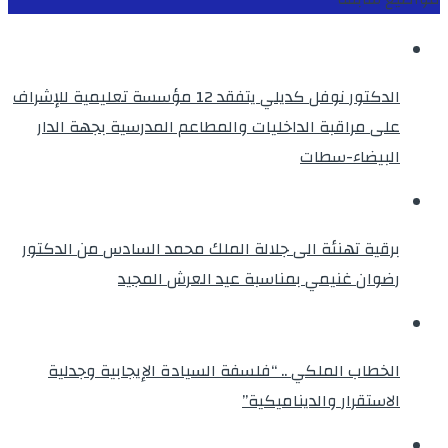
الدكتور نوفل كديلي يتفقد 12 مؤسسة تعليمية للإشراف
على مراقبة الداخليات والمطاعم المدرسية بجهة الدار
البيضاء-سطات
برقية تهنئة الى جلالة الملك محمد السادس من الدكتور
رضوان غنيمي بمناسبة عيد العرش المجيد
الخطاب الملكي .. “فلسفة السيادة الإيجابية وجدلية
الاستقرار والديناميكية”