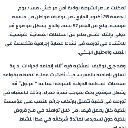
تمكنت عناصر الشرطة بولاية أمن مراكش، مساء يوم
الجمعة 28 أكتوبر الجاري، من توقيف مواطن من جنسية
فرنسية، يبلغ من العمر 57 سنة، والذي يشكل موضوع أمر
دولي بإلقاء القبض صادر عن السلطات القضائية الفرنسية،
للاشتباه في تورطه في نشاط عصابة إجرامية متخصصة في
النصب والاحتيال البنكي.
وقد جرى توقيف المشتبه فيه أثناء إتمامه لإجراءات إدارية
تتعلق بإقامته بالمغرب، حيث أظهرت عملية تنقيطه بقواعد
معطيات المنظمة الدولية للشرطة الجنائية “أنتربول” أنه
يشكل موضوع بحث بموجب نشرة حمراء، وذلك للاشتباه في
تورطه في قضية تتعلق بارتكاب جرائم للنصب على مؤسسة
بنكية كان يعمل فيها، من خلال تواطئه في منح قروض
بنكية دون تسديدها لفائدة شركائه في هذا النشاط
الاجرامي.