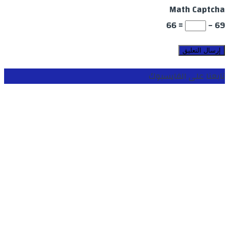
Math Captcha
= 66
69 −
تابعنا على الفايسبوك