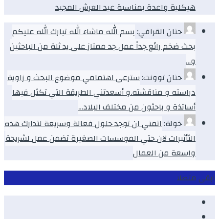
هيكلية واعدة بمناسبة عيد العرش المجيد
حنان القرافي:
بسم الله ماشاء الله تبارك الله عليكم
بحث ضخم رائع جداً عمل جد ممتاز على يد ثلة من الباحثين
و…
حنان توونت:
سترعى اهتمامي موضوع البحث و زاوية
دراسته و مناقشته.و أسعدتني الطريقة التي تكثل فيها
أساتذة و باحثون من مختلف البلاد…
خولة:
اتمني ان توجد حلول فعالة وسريعة لتدارك هذه
الثأثيرات لان حتي الموسسات الصغيرة تضمن عمل لشريحة
واسعة من العمال
ابقى متصلا
Facebook
Youtube