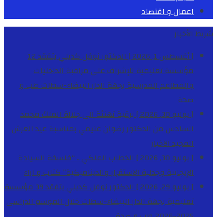
اعمال و اقتصاد
شريط الأخبار
[ أغسطس 1, 2026 ]
الدكتور نوفل كديلي يتفقد 12
مؤسسة تعليمية للإشراف على مراقبة الداخليات
والمطاعم المدرسية بجهة الدار البيضاء-سطات
طب و
صحة
[ يوليو 30, 2026 ]
برقية تهنئة الى جلالة الملك محمد
السادس من الدكتور رضوان غنيمي بمناسبة عيد العرش
المجيد
الاخبار
[ يوليو 30, 2026 ]
الخطاب الملكي .. “فلسفة السيادة
الإيجابية وجدلية الاستقرار والديناميكية”
كتاب و اراء
[ يوليو 29, 2026 ]
الدكتور نوفل كديلي يتفقد 39 مؤسسة
تعليمية بجهة الدار البيضاء-سطات خلال الموسم الدراسي
2025-2026
طب و صحة