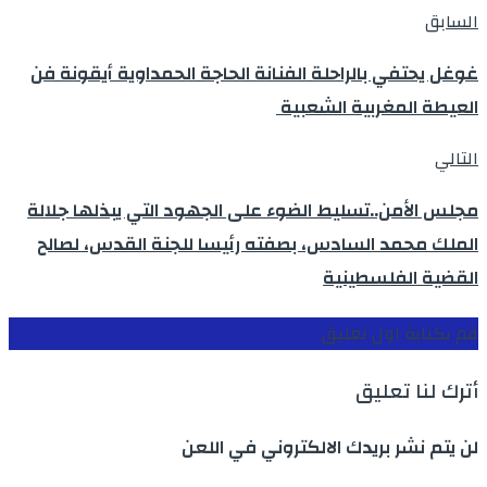
السابق
غوغل يحتفي بالراحلة الفنانة الحاجة الحمداوية أيقونة فن
العيطة المغربية الشعبية
التالي
مجلس الأمن..تسليط الضوء على الجهود التي يبذلها جلالة
الملك محمد السادس، بصفته رئيسا للجنة القدس، لصالح
القضية الفلسطينية
قم بكتابة اول تعليق
أترك لنا تعليق
لن يتم نشر بريدك الالكتروني في اللعن