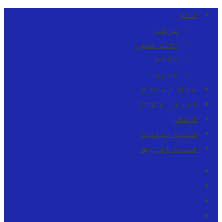
المنبر
من نحن
طاقم العمل
ميثاقنا
اتصل بنا
شروط الإستخدام
للنشر في الموقع
للإشهار
النسخة الفرنسية
النسخة الإنجليزية
Facebook
Youtube
Twitter
instagram