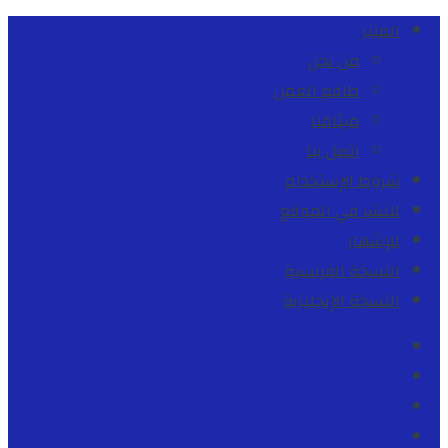
المنبر
من نحن
طاقم العمل
ميثاقنا
اتصل بنا
شروط الإستخدام
للنشر في الموقع
للإشهار
النسخة الفرنسية
النسخة الإنجليزية
Facebook
Youtube
Twitter
instagram