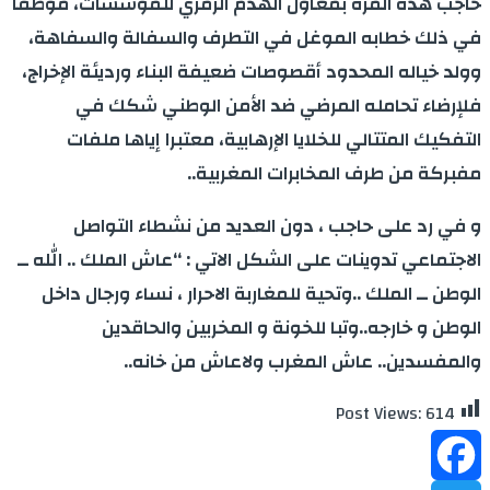
حاجب هذه المرة بمعاول الهدم الرمزي للمؤسسات، موظفا
في ذلك خطابه الموغل في التطرف والسفالة والسفاهة،
وولد خياله المحدود أقصوصات ضعيفة البناء ورديئة الإخراج،
فلإرضاء تحامله المرضي ضد الأمن الوطني شكك في
التفكيك المتتالي للخلايا الإرهابية، معتبرا إياها ملفات
مفبركة من طرف المخابرات المغربية..
و في رد على حاجب ، دون العديد من نشطاء التواصل
الاجتماعي تدوينات على الشكل الاتي : “عاش الملك .. الله ــ
الوطن ــ الملك ..وتحية للمغاربة الاحرار ، نساء ورجال داخل
الوطن و خارجه..وتبا للخونة و المخربين والحاقدين
والمفسدين.. عاش المغرب ولاعاش من خانه..
Post Views:
614