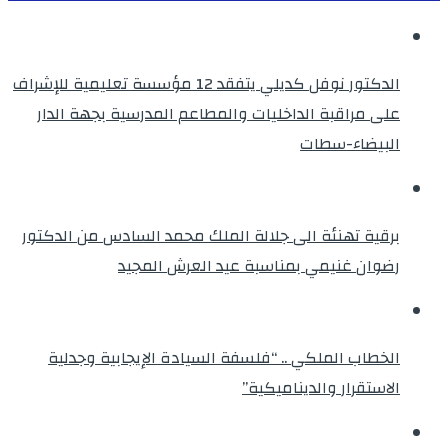
الدكتور نوفل كديلي يتفقد 12 مؤسسة تعليمية للإشراف
على مراقبة الداخليات والمطاعم المدرسية بجهة الدار
البيضاء-سطات
برقية تهنئة الى جلالة الملك محمد السادس من الدكتور
رضوان غنيمي بمناسبة عيد العرش المجيد
الخطاب الملكي .. “فلسفة السيادة الإيجابية وجدلية
الاستقرار والديناميكية”