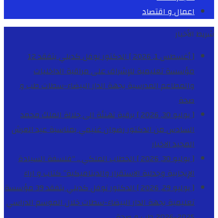
اعمال و اقتصاد
شريط الأخبار
[ أغسطس 1, 2026 ]
الدكتور نوفل كديلي يتفقد 12
مؤسسة تعليمية للإشراف على مراقبة الداخليات
والمطاعم المدرسية بجهة الدار البيضاء-سطات
طب و
صحة
[ يوليو 30, 2026 ]
برقية تهنئة الى جلالة الملك محمد
السادس من الدكتور رضوان غنيمي بمناسبة عيد العرش
المجيد
الاخبار
[ يوليو 30, 2026 ]
الخطاب الملكي .. “فلسفة السيادة
الإيجابية وجدلية الاستقرار والديناميكية”
كتاب و اراء
[ يوليو 29, 2026 ]
الدكتور نوفل كديلي يتفقد 39 مؤسسة
تعليمية بجهة الدار البيضاء-سطات خلال الموسم الدراسي
2025-2026
طب و صحة