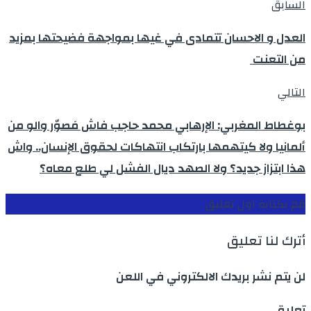
السابق
العدل و الاحسان تتمادى في غيها بمواجهة فضيحتها بمزيد
من التعنت
التالي
بوغطاط المغربي: الإرهابي محمد حاجب فاش مَصوّر والو من
ألمانيا ولا كيتهمها بارتكاب انتهاكات لحقوق الإنسان.. واش
هذا ابتزاز جديد؟ ولا الصهد ديال الفشل لي طلع معاه؟
قم بكتابة اول تعليق
أترك لنا تعليق
لن يتم نشر بريدك الالكتروني في اللعن
تعليق