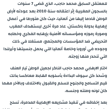
للمعتقل السابق محمد حاجب، الذي قضى 7 سنوات
بالسجون المغربية إثر اعتقاله سنة 2010 بعد عودته لأرض
الوطن قادما إليها من ألمانيا، حيث كان متورطا في أعمال
إرهابية بدولة باكستان، عاد مرة أخرى ليستهدف المغرب
وصورة رموزه ومؤسساته الأمنية بإرهابه الفكري وخطابه
التحريضي ضد المؤسسات والمجتمع، مستغلا في ذلك
وجوده في أوروبا وخاصة ألمانيا التي يحمل جنسيتها وأيرلندا
التي تنحدر منها زوجته.
اختار الارهابي محمد حاجب الناكر لجميل الوطن تيار العنف
وشحذ كل سيوف البذاءة بأسلوبه الهابط معاكسا بذلك
قيم التسامح والجنوح للسلم والقبول بالاختلاف وبالآخر مهما
كان لونه وملته وجنسه.
بعد إخفاقه في تنفيذ مشاريعه الإرهابية المدمرة، تسلح