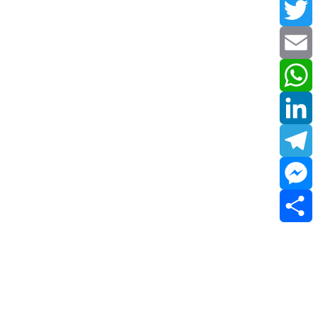
Facebook
Twitter
Email
WhatsApp
LinkedIn
Telegram
Messenger
Share