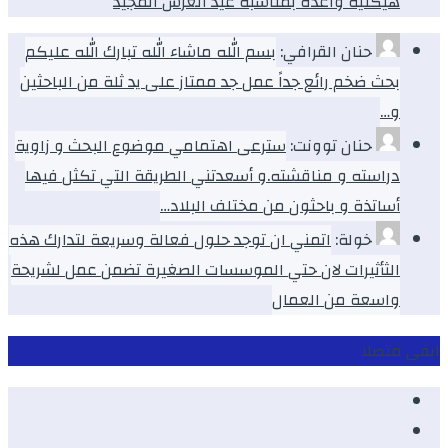
هيكلية واعدة بمناسبة عيد العرش المجيد
حنان القرافي:
بسم الله ماشاء الله تبارك الله عليكم
بحث ضخم رائع جداً عمل جد ممتاز على يد ثلة من الباحثين
و…
حنان توونت:
سترعى اهتمامي موضوع البحث و زاوية
دراسته و مناقشته.و أسعدتني الطريقة التي تكثل فيها
أساتذة و باحثون من مختلف البلاد…
خولة:
اتمني ان توجد حلول فعالة وسريعة لتدارك هذه
الثأثيرات لان حتي الموسسات الصغيرة تضمن عمل لشريحة
واسعة من العمال
ابقى متصلا
Facebook
Youtube