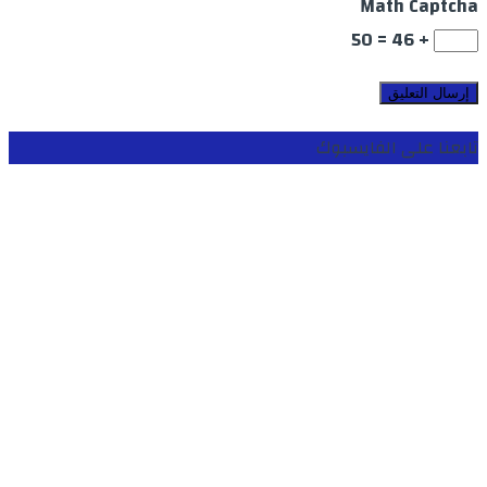
Math Captcha
+ 46 = 50
تابعنا على الفايسبوك