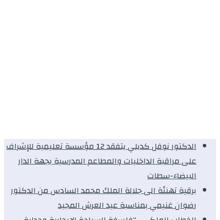
الدكتور نوفل كديلي يتفقد 12 مؤسسة تعليمية للإشراف
على مراقبة الداخليات والمطاعم المدرسية بجهة الدار
البيضاء-سطات
برقية تهنئة الى جلالة الملك محمد السادس من الدكتور
رضوان غنيمي بمناسبة عيد العرش المجيد
الخطاب الملكي .. “فلسفة السيادة الإيجابية وجدلية