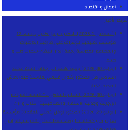
اعمال و اقتصاد
شريط الأخبار
[ أغسطس 1, 2026 ]
الدكتور نوفل كديلي يتفقد 12
مؤسسة تعليمية للإشراف على مراقبة الداخليات
والمطاعم المدرسية بجهة الدار البيضاء-سطات
طب و
صحة
[ يوليو 30, 2026 ]
برقية تهنئة الى جلالة الملك محمد
السادس من الدكتور رضوان غنيمي بمناسبة عيد العرش
المجيد
الاخبار
[ يوليو 30, 2026 ]
الخطاب الملكي .. “فلسفة السيادة
الإيجابية وجدلية الاستقرار والديناميكية”
كتاب و اراء
[ يوليو 29, 2026 ]
الدكتور نوفل كديلي يتفقد 39 مؤسسة
تعليمية بجهة الدار البيضاء-سطات خلال الموسم الدراسي
2025-2026
طب و صحة