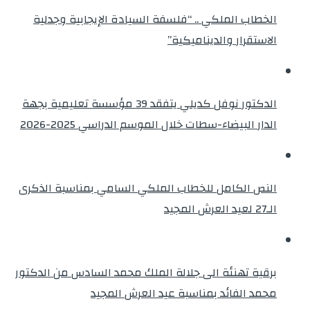
الخطاب الملكي .. “فلسفة السيادة الإيجابية وجدلية
الاستقرار والديناميكية”
الدكتور نوفل كديلي يتفقد 39 مؤسسة تعليمية بجهة
الدار البيضاء-سطات خلال الموسم الدراسي 2025-2026
النص الكامل للخطاب الملكي السامي بمناسبة الذكرى
الـ27 لعيد العرش المجيد
برقية تهنئة الى جلالة الملك محمد السادس من الدكتور
محمد الفائد بمناسبة عيد العرش المجيد