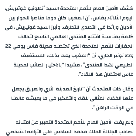
كشف الأمين العام للأمم المتحدة السيد أنطونيو غوتيريش،
اليوم الثلاثاء بفاس، أن المغرب كان دوما مناصرا للحوار بين
الأديان ورائدا في التصدي للتطرف. وأبرز السيد غوتيريش، في
كلمة بمناسبة افتتاح المنتدى العالمي التاسع لتحالف
الحضارات للأمم المتحدة الذي تحتضنه مدينة فاس يومي 22
و23 نونبر الجاري، أن “المغرب يعد، بذلك، المستضيف
الطبيعي لهذا المنتدى”، مشيدا “بالاختيار الصائب لمدينة
فاس لاحتضان هذا اللقاء”.
وقال ذات المتحدث أن “تاريخ المدينة الثري والعريق يجعل
منها الفضاء المثالي للقاء والتفكير في ما يعيشه عالمنا
في الوقت الراهن”.
ولم يفت الأمين العام للأمم المتحدة التعبير عن امتنانه
لصاحب الجلالة الملك محمد السادس على التزامه الشخصي