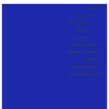
المنبر
من نحن
طاقم العمل
ميثاقنا
اتصل بنا
شروط الإستخدام
للنشر في الموقع
للإشهار
النسخة الفرنسية
النسخة الإنجليزية
Facebook
Youtube
Twitter
instagram