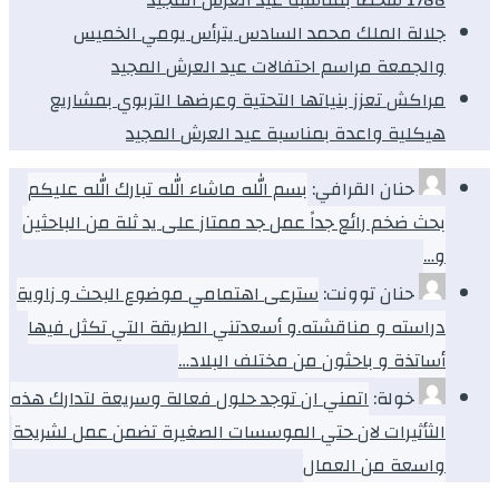
جلالة الملك محمد السادس يترأس يومي الخميس
والجمعة مراسم احتفالات عيد العرش المجيد
مراكش تعزز بنياتها التحتية وعرضها التربوي بمشاريع
هيكلية واعدة بمناسبة عيد العرش المجيد
حنان القرافي:
بسم الله ماشاء الله تبارك الله عليكم
بحث ضخم رائع جداً عمل جد ممتاز على يد ثلة من الباحثين
و…
حنان توونت:
سترعى اهتمامي موضوع البحث و زاوية
دراسته و مناقشته.و أسعدتني الطريقة التي تكثل فيها
أساتذة و باحثون من مختلف البلاد…
خولة:
اتمني ان توجد حلول فعالة وسريعة لتدارك هذه
الثأثيرات لان حتي الموسسات الصغيرة تضمن عمل لشريحة
واسعة من العمال