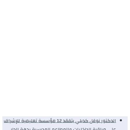
الدكتور نوفل كديلي يتفقد 12 مؤسسة تعليمية للإشراف
على مراقبة الداخليات والمطاعم المدرسية بجهة الدار