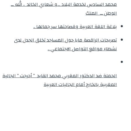
محمد السادس لخدمة البلاد …و شعاري الخالد ، الله ــ
الوطن ــ الملك
بلاغة اللغة العربية وفصاحتها سر جمالها ..
تصريحات الراقصة مايا حول المساجد تخلق الجدل لدى
نشطاء مواقع التواصل الاجتماعي ..
الحملة ضد الدكتور المغربي محمد الفايد ” أحرجت ” الجالية
المغربية بالخارج أمام الجاليات العربية