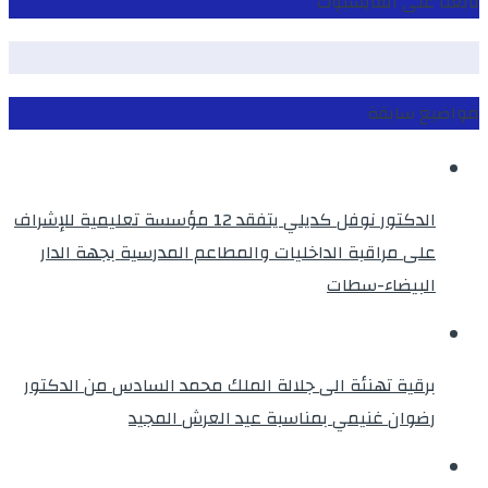
تابعنا على الفايسبوك
مواضيع سابقة
الدكتور نوفل كديلي يتفقد 12 مؤسسة تعليمية للإشراف
على مراقبة الداخليات والمطاعم المدرسية بجهة الدار
البيضاء-سطات
برقية تهنئة الى جلالة الملك محمد السادس من الدكتور
رضوان غنيمي بمناسبة عيد العرش المجيد