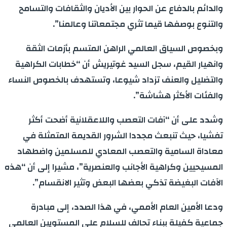
والدائم بالدفاع عن الحوار بين الأديان والثقافات والتسامح
والتنوع بوصفها قيما تثري مجتمعاتنا وعالمنا”.
وبخصوص السياق العالمي الراهن المتسم بأزمات الثقة
وانهيار القيم، سجل السيد غوتيريش أن “خطابات الكراهية
والتضليل والعنف تزداد شيوعا، وتستهدف بالخصوص النساء
والفئات الأكثر هشاشة”.
وشدد على أن “آفات التعصب واللاعقلانية أضحت أكثر
تفشيا، حيث تنبعث مجددا الشرور القديمة المتمثلة في
معاداة السامية والتعصب المعادي للمسلمين واضطهاد
المسيحيين وكراهية الأجانب والعنصرية”، مشيرا إلى أن “هذه
الآفات البغيضة تذكي بعضها البعض وتثير الانقسام”.
ودعا الأمين العام الأممي، في هذا الصدد، إلى مبادرة
جماعية كفيلة ببناء تحالف للسلام على المستويين العالمي