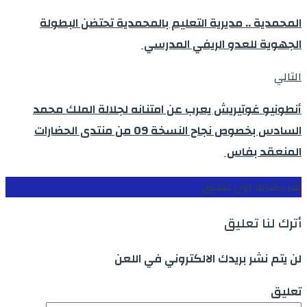
المحمدية .. مديرية التعليم بالمحمدية تحتضن البطولة
الجهوية للعدو الريفي المدرسي
التالي
أنطونيو غوتيريش يعرب عن امتنانه لجلالة الملك محمد
السادس بخصوص نجاح النسخة 09 من منتدى الحضارات
المنعقد بفاس
قم بكتابة اول تعليق
أترك لنا تعليق
لن يتم نشر بريدك الالكتروني في اللعن
تعليق