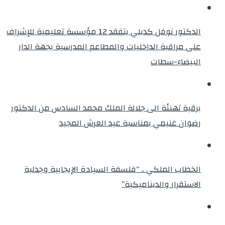
الدكتور نوفل كديلي يتفقد 12 مؤسسة تعليمية للإشراف
على مراقبة الداخليات والمطاعم المدرسية بجهة الدار
البيضاء-سطات
برقية تهنئة الى جلالة الملك محمد السادس من الدكتور
رضوان غنيمي بمناسبة عيد العرش المجيد
الخطاب الملكي .. “فلسفة السيادة الإيجابية وجدلية
الاستقرار والديناميكية”