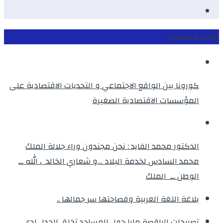
instagram
الأكثر مشاهدة
كورونا بين الواقع الاجتماعي و التحديات الاقتصادية على
المؤسسات الاقتصادية الصغيرة
الدكتور محمد الفايد : نحن مجندون وراء جلالة الملك
محمد السادس لخدمة البلاد …و شعاري الخالد ، الله ــ
الوطن ــ الملك
بلاغة اللغة العربية وفصاحتها سر جمالها ..
تصريحات الراقصة مايا حول المساجد تخلق الجدل لدى