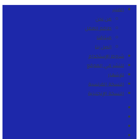
المنبر
من نحن
طاقم العمل
ميثاقنا
اتصل بنا
شروط الإستخدام
للنشر في الموقع
للإشهار
النسخة الفرنسية
النسخة الإنجليزية
Facebook
Youtube
Twitter
instagram