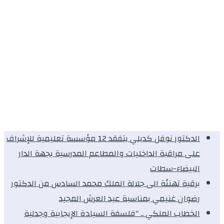
الدكتور نوفل كديلي يتفقد 12 مؤسسة تعليمية للإشراف
على مراقبة الداخليات والمطاعم المدرسية بجهة الدار
البيضاء-سطات
برقية تهنئة الى جلالة الملك محمد السادس من الدكتور
رضوان غنيمي بمناسبة عيد العرش المجيد
الخطاب الملكي .. “فلسفة السيادة الإيجابية وجدلية