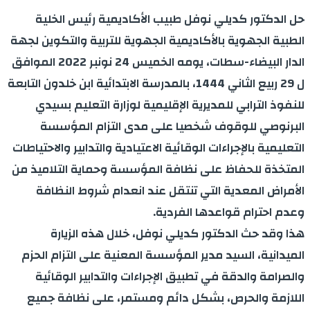
حل الدكتور كديلي نوفل طبيب الأكاديمية رئيس الخلية
الطبية الجهوية بالأكاديمية الجهوية للتربية والتكوين لجهة
الدار البيضاء-سطات، يومه الخميس 24 نونبر 2022 الموافق
ل 29 ربيع الثاني 1444، بالمدرسة الابتدائية ابن خلدون التابعة
للنفوذ الترابي للمديرية الإقليمية لوزارة التعليم بسيدي
البرنوصي للوقوف شخصيا على مدى التزام المؤسسة
التعليمية بالإجراءات الوقائية الاعتيادية والتدابير والاحتياطات
المتخذة للحفاظ على نظافة المؤسسة وحماية التلاميذ من
الأمراض المعدية التي تنتقل عند انعدام شروط النظافة
وعدم احترام قواعدها الفردية.
هذا وقد حث الدكتور كديلي نوفل، خلال هذه الزيارة
الميدانية، السيد مدير المؤسسة المعنية على التزام الحزم
والصرامة والدقة في تطبيق الإجراءات والتدابير الوقائية
اللازمة والحرص، بشكل دائم ومستمر، على نظافة جميع