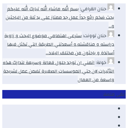
حنان القرافي:
بسم الله ماشاء الله تبارك الله عليكم
بحث ضخم رائع جداً عمل جد ممتاز على يد ثلة من الباحثين
و…
حنان توونت:
سترعى اهتمامي موضوع البحث و زاوية
دراسته و مناقشته.و أسعدتني الطريقة التي تكثل فيها
أساتذة و باحثون من مختلف البلاد…
خولة:
اتمني ان توجد حلول فعالة وسريعة لتدارك هذه
الثأثيرات لان حتي الموسسات الصغيرة تضمن عمل لشريحة
واسعة من العمال
ابقى متصلا
Facebook
Youtube
Twitter