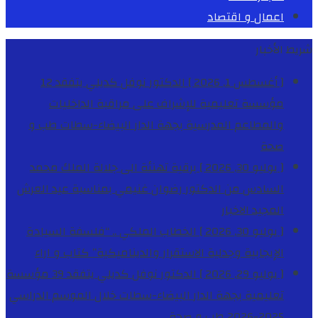
اعمال و اقتصاد
شريط الأخبار
[ أغسطس 1, 2026 ]
الدكتور نوفل كديلي يتفقد 12
مؤسسة تعليمية للإشراف على مراقبة الداخليات
والمطاعم المدرسية بجهة الدار البيضاء-سطات
طب و
صحة
[ يوليو 30, 2026 ]
برقية تهنئة الى جلالة الملك محمد
السادس من الدكتور رضوان غنيمي بمناسبة عيد العرش
المجيد
الاخبار
[ يوليو 30, 2026 ]
الخطاب الملكي .. “فلسفة السيادة
الإيجابية وجدلية الاستقرار والديناميكية”
كتاب و اراء
[ يوليو 29, 2026 ]
الدكتور نوفل كديلي يتفقد 39 مؤسسة
تعليمية بجهة الدار البيضاء-سطات خلال الموسم الدراسي
2025-2026
طب و صحة