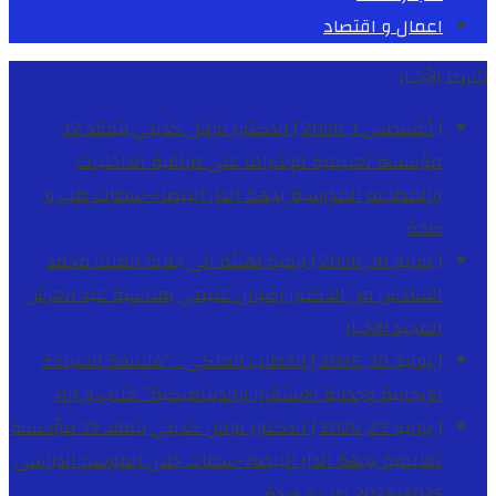
اعمال و اقتصاد
شريط الأخبار
[ أغسطس 1, 2026 ]
الدكتور نوفل كديلي يتفقد 12
مؤسسة تعليمية للإشراف على مراقبة الداخليات
والمطاعم المدرسية بجهة الدار البيضاء-سطات
طب و
صحة
[ يوليو 30, 2026 ]
برقية تهنئة الى جلالة الملك محمد
السادس من الدكتور رضوان غنيمي بمناسبة عيد العرش
المجيد
الاخبار
[ يوليو 30, 2026 ]
الخطاب الملكي .. “فلسفة السيادة
الإيجابية وجدلية الاستقرار والديناميكية”
كتاب و اراء
[ يوليو 29, 2026 ]
الدكتور نوفل كديلي يتفقد 39 مؤسسة
تعليمية بجهة الدار البيضاء-سطات خلال الموسم الدراسي
2025-2026
طب و صحة