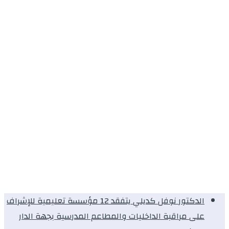
الدكتور نوفل كديلي يتفقد 12 مؤسسة تعليمية للإشراف
على مراقبة الداخليات والمطاعم المدرسية بجهة الدار