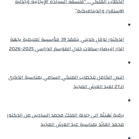
الخطاب الملكي .. “فلسفة السيادة الإيجابية وجدلية
الاستقرار والديناميكية”
الدكتور نوفل كديلي يتفقد 39 مؤسسة تعليمية بجهة
الدار البيضاء-سطات خلال الموسم الدراسي 2025-2026
النص الكامل للخطاب الملكي السامي بمناسبة الذكرى
الـ27 لعيد العرش المجيد
برقية تهنئة الى جلالة الملك محمد السادس من الدكتور
محمد الفائد بمناسبة عيد العرش المجيد