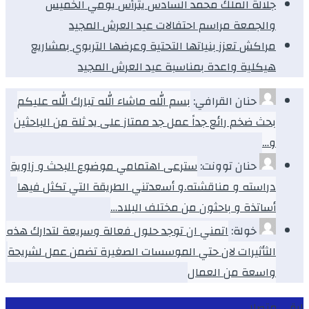
جلالة الملك محمد السادس يترأس يومي الخميس
والجمعة مراسم احتفالات عيد العرش المجيد
مراكش تعزز بنياتها التحتية وعرضها التربوي بمشاريع
هيكلية واعدة بمناسبة عيد العرش المجيد
حنان القرافي:
بسم الله ماشاء الله تبارك الله عليكم
بحث ضخم رائع جداً عمل جد ممتاز على يد ثلة من الباحثين
و…
حنان توونت:
سترعى اهتمامي موضوع البحث و زاوية
دراسته و مناقشته.و أسعدتني الطريقة التي تكثل فيها
أساتذة و باحثون من مختلف البلاد…
خولة:
اتمني ان توجد حلول فعالة وسريعة لتدارك هذه
الثأثيرات لان حتي الموسسات الصغيرة تضمن عمل لشريحة
واسعة من العمال
ابقى متصلا