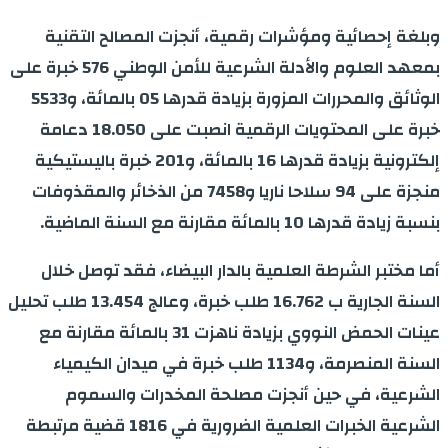
وبلغة إحصائية ومؤشرات رقمية، أنجزت المصالح التقنية
بمعهد العلوم والأدلة الشرعية للأمن الوطني 576 خبرة على
الوثائق والمحررات المزورة بزيادة قدرها 05 بالمائة، و5533
خبرة على المحتويات الرقمية انصبت على 18.050 دعامة
إلكترونية بزيادة قدرها 16 بالمائة، و201 خبرة باليستيكية
منجزة على 94 سلاحا ناريا و7458 من الذخائر والمقذوفات
بنسبة زيادة قدرها 10 بالمائة مقارنة مع السنة الماضية.
أما مختبر الشرطة العلمية بالدار البيضاء، فقد توصل خلال
السنة الجارية ب 16.762 طلب خبرة، وعالج 13.454 طلب تحليل
عينات الحمض النووي بزيادة ناهزت 31 بالمائة مقارنة مع
السنة المنصرمة، و1134 طلب خبرة في ميدان الكيمياء
الشرعية، في حين أنجزت مصلحة المخدرات والسموم
الشرعية الخبرات العلمية الضرورية في 1816 قضية مرتبطة