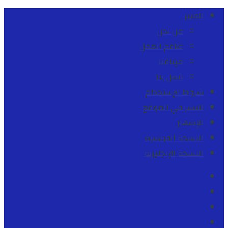
المنبر
من نحن
طاقم العمل
ميثاقنا
اتصل بنا
شروط الإستخدام
للنشر في الموقع
للإشهار
النسخة الفرنسية
النسخة الإنجليزية
Facebook
Youtube
Twitter
instagram