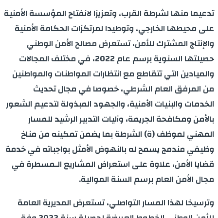
تدعيما منها لشرطة القرب، وتعزيزا لانفتاح المؤسسة الأمنية
على محيطها الخارجي، وتوطيدا لمرتكزات الحكامة الأمنية
والإنتاج المشترك للأمن، تستعرض مصالح الأمن الوطني
حصيلتها السنوية برسم عام 2022، في مختلف المجالات
والميادين التي تتقاطع مع انتظارات المواطنات والمواطنين
من المرفق العام الشرطي، خصوصا في مجال تحديث
الخدمات والبنيات الأمنية، والجهود المبذولة لتدعيم الشعور
بالأمن ومكافحة الجريمة، وآليات التدبير الرشيد للمسار
المهني لموظف (ة) الشرطة بما يضمن تمكينه من مناخ
وظيفي مندمج يسمح له بالنهوض الأمثل بواجباته في خدمة
قضايا الأمن، علاوة على استعراض المشاريع الـمسطرة في
مجال الأمن العام برسم السنة الموالية.
وترسيخا لهذا المسار التواصلي، تستعرض المديرية العامة
للأمن الوطني الخطوط العريضة لحصيلة سنة 2022 وفق