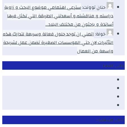
حنان توونت:
سترعى اهتمامي موضوع البحث و زاوية
دراسته و مناقشته.و أسعدتني الطريقة التي تكثل فيها
أساتذة و باحثون من مختلف البلاد…
خولة:
اتمني ان توجد حلول فعالة وسريعة لتدارك هذه
الثأثيرات لان حتي الموسسات الصغيرة تضمن عمل لشريحة
واسعة من العمال
ابقى متصلا
Facebook
Youtube
Twitter
instagram
الأكثر مشاهدة