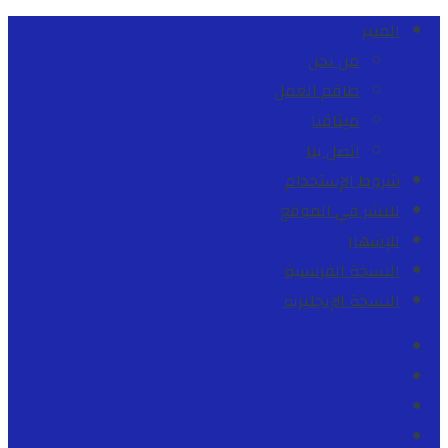
المنبر
من نحن
طاقم العمل
ميثاقنا
اتصل بنا
شروط الإستخدام
للنشر في الموقع
للإشهار
النسخة الفرنسية
النسخة الإنجليزية
Facebook
Youtube
Twitter
instagram