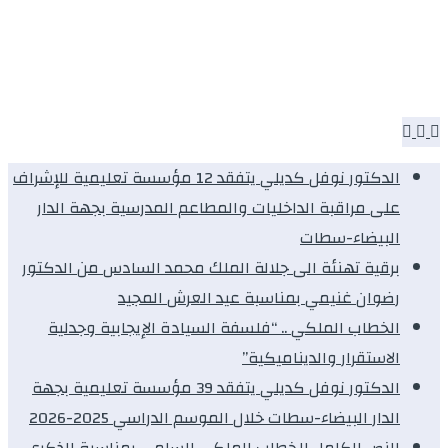
الدكتور نوفل كديلي يتفقد 12 مؤسسة تعليمية للإشراف
على مراقبة الداخليات والمطاعم المدرسية بجهة الدار
البيضاء-سطات
برقية تهنئة الى جلالة الملك محمد السادس من الدكتور
رضوان غنيمي بمناسبة عيد العرش المجيد
الخطاب الملكي .. “فلسفة السيادة الإيجابية وجدلية
الاستقرار والديناميكية”
الدكتور نوفل كديلي يتفقد 39 مؤسسة تعليمية بجهة
الدار البيضاء-سطات خلال الموسم الدراسي 2025-2026
النص الكامل للخطاب الملكي السامي بمناسبة الذكرى