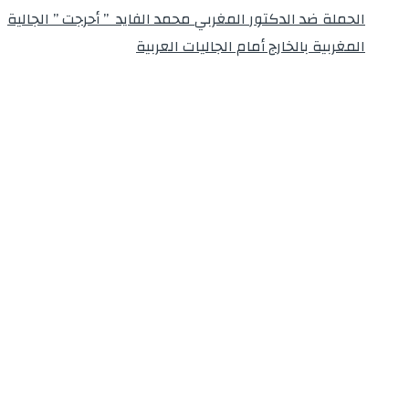
الحملة ضد الدكتور المغربي محمد الفايد ” أحرجت ” الجالية
المغربية بالخارج أمام الجاليات العربية