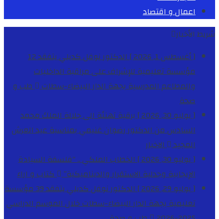
اعمال و اقتصاد
شريط الأخبار
[ أغسطس 1, 2026 ]
الدكتور نوفل كديلي يتفقد 12
مؤسسة تعليمية للإشراف على مراقبة الداخليات
والمطاعم المدرسية بجهة الدار البيضاء-سطات
طب و
صحة
[ يوليو 30, 2026 ]
برقية تهنئة الى جلالة الملك محمد
السادس من الدكتور رضوان غنيمي بمناسبة عيد العرش
المجيد
الاخبار
[ يوليو 30, 2026 ]
الخطاب الملكي .. “فلسفة السيادة
الإيجابية وجدلية الاستقرار والديناميكية”
كتاب و اراء
[ يوليو 29, 2026 ]
الدكتور نوفل كديلي يتفقد 39 مؤسسة
تعليمية بجهة الدار البيضاء-سطات خلال الموسم الدراسي
2025-2026
طب و صحة