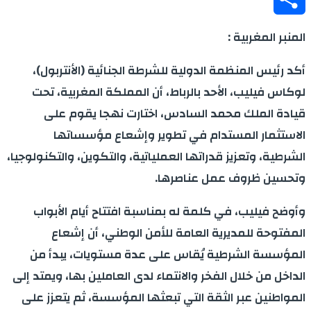
Share
المنبر المغربية :
أكد رئيس المنظمة الدولية للشرطة الجنائية (الأنتربول)،
لوكاس فيليب، الأحد بالرباط، أن المملكة المغربية، تحت
قيادة الملك محمد السادس، اختارت نهجا يقوم على
الاستثمار المستدام في تطوير وإشعاع مؤسساتها
الشرطية، وتعزيز قدراتها العملياتية، والتكوين، والتكنولوجيا،
وتحسين ظروف عمل عناصرها.
وأوضح فيليب، في كلمة له بمناسبة افتتاح أيام الأبواب
المفتوحة للمديرية العامة للأمن الوطني، أن إشعاع
المؤسسة الشرطية يُقاس على عدة مستويات، يبدأ من
الداخل من خلال الفخر والانتماء لدى العاملين بها، ويمتد إلى
المواطنين عبر الثقة التي تبعثها المؤسسة، ثم يتعزز على