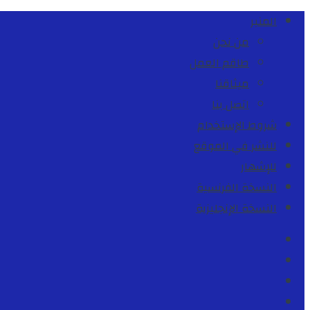
المنبر
من نحن
طاقم العمل
ميثاقنا
اتصل بنا
شروط الإستخدام
للنشر في الموقع
للإشهار
النسخة الفرنسية
النسخة الإنجليزية
Facebook
Youtube
Twitter
instagram