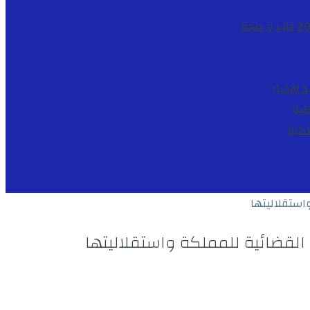
طب و صحة
د
الاخبار
كية
لكية
استقلاليتها
القضائية للمملكة واستقلاليتها