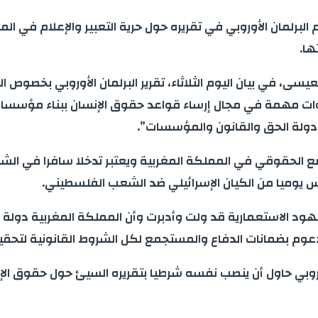
عم البرلمان الأوروبي في تقريره حول حرية التعبير والإعلام في
ها.
عيسى، في بيان اليوم الثلاثاء، تقرير البرلمان الأوروبي بخصو
 مهمة في مجال إرساء قواعد حقوق الإنسان ببناء مؤسسات 
ا دولة الحق والقانون والمؤسسات”.
ع الحقوقي في المملكة المغربية ويعتبر تدخلا سافرا في الشؤو
 يوميا من الكيان الإسرائيلي ضد الشعب الفلسطيني.
أن العهود الاستعمارية قد ولت وأدبرت وأن المملكة المغربية 
دعوم بضمانات الدفاع والمستجمع لكل الشروط القانونية لتحقي
لأوروبي حاول أن ينصب نفسه شرطيا بتقريره السيئ حول حقوق ال