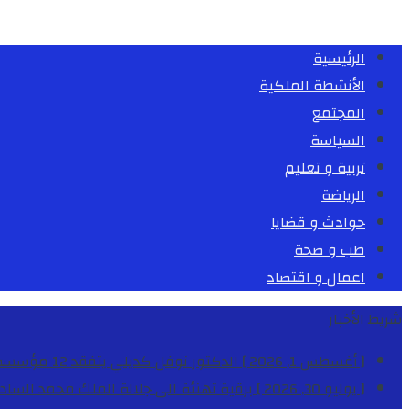
الرئيسية
الأنشطة الملكية
المجتمع
السياسة
تربية و تعليم
الرياضة
حوادث و قضايا
طب و صحة
اعمال و اقتصاد
شريط الأخبار
[ أغسطس 1, 2026 ]
الدكتور نوفل كديلي يتفقد 12 مؤسسة تعليمية للإشراف على مراقبة الداخليات والمطاعم المدرسية بجهة الدار البيضاء-سطات
[ يوليو 30, 2026 ]
برقية تهنئة الى جلالة الملك محمد السا