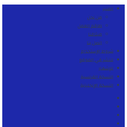
المنبر
من نحن
طاقم العمل
ميثاقنا
اتصل بنا
شروط الإستخدام
للنشر في الموقع
للإشهار
النسخة الفرنسية
النسخة الإنجليزية
Facebook
Youtube
Twitter
instagram