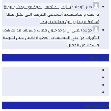
حنان توونت:
سترعى اهتمامي موضوع البحث و زاوية
دراسته و مناقشته.و أسعدتني الطريقة التي تكثل فيها
أساتذة و باحثون من مختلف البلاد…
خولة:
اتمني ان توجد حلول فعالة وسريعة لتدارك هذه
الثأثيرات لان حتي الموسسات الصغيرة تضمن عمل لشريحة
واسعة من العمال
ابقى متصلا
Facebook
Youtube
Twitter
instagram
الأكثر مشاهدة