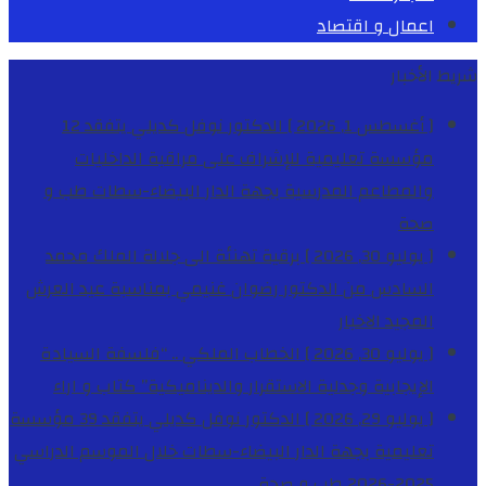
اعمال و اقتصاد
شريط الأخبار
[ أغسطس 1, 2026 ]
الدكتور نوفل كديلي يتفقد 12
مؤسسة تعليمية للإشراف على مراقبة الداخليات
والمطاعم المدرسية بجهة الدار البيضاء-سطات
طب و
صحة
[ يوليو 30, 2026 ]
برقية تهنئة الى جلالة الملك محمد
السادس من الدكتور رضوان غنيمي بمناسبة عيد العرش
المجيد
الاخبار
[ يوليو 30, 2026 ]
الخطاب الملكي .. “فلسفة السيادة
الإيجابية وجدلية الاستقرار والديناميكية”
كتاب و اراء
[ يوليو 29, 2026 ]
الدكتور نوفل كديلي يتفقد 39 مؤسسة
تعليمية بجهة الدار البيضاء-سطات خلال الموسم الدراسي
2025-2026
طب و صحة