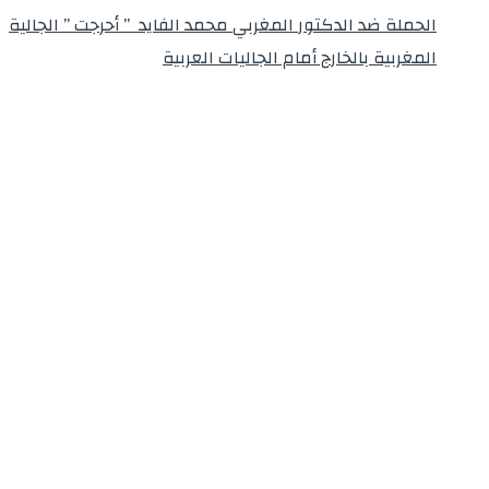
الحملة ضد الدكتور المغربي محمد الفايد ” أحرجت ” الجالية
المغربية بالخارج أمام الجاليات العربية