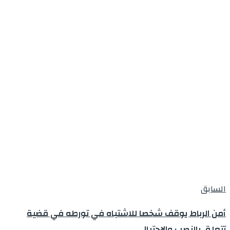
السابق
أمن الرباط يوقف شخصا للاشتباه في تورطه في قضية
تتعلق بالنصب والاحتيال