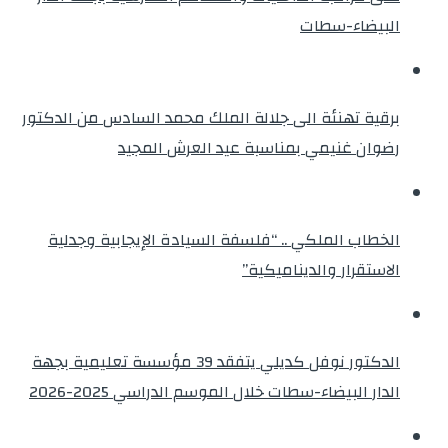
البيضاء-سطات
برقية تهنئة الى جلالة الملك محمد السادس من الدكتور
رضوان غنيمي بمناسبة عيد العرش المجيد
الخطاب الملكي .. “فلسفة السيادة الإيجابية وجدلية
الاستقرار والديناميكية”
الدكتور نوفل كديلي يتفقد 39 مؤسسة تعليمية بجهة
الدار البيضاء-سطات خلال الموسم الدراسي 2025-2026