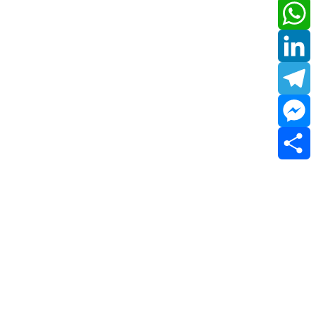
Email
WhatsApp
LinkedIn
Telegram
Messenger
Share