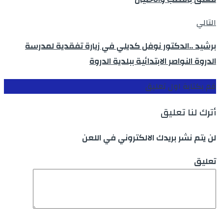
التالي
برشيد ..الدكتور نوفل كديلي في زيارة تفقدية لمدرسة
الدروة النواصر الابتدائية ببلدية الدروة
قم بكتابة اول تعليق
أترك لنا تعليق
لن يتم نشر بريدك الالكتروني في اللعن
تعليق