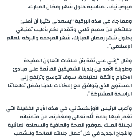
n
r
d
A
e
o
ميرضيائيف، بمناسبة حلول شهر رمضان المبارك.
e
g
a
I
p
r
o
ومما جاء في هذه البرقية “يسعدني كثيرا أن أهنئ
جلالتكم من صميم قلبي وأتقدم لكم بأطيب تمنياتي
e
m
n
p
k
بحلول شهر رمضان المبارك، شهر المرحمة والبركة للعالم
الإسلامي”.
r
وقال “إنني على ثقة بأن علاقات التعاون المفيدة
وطويلة الأمد بين بلدينا الشقيقين القائمة على مبادئ
الاحترام والثقة المتبادلة، سوف تتوسع وترتفع إلى
المستوى الذي يتوافق مع إمكانات بلدينا بفضل تطلعاتنا
الراسخة المشتركة”.
وأعرب الرئيس الأوزبكستاني، في هذه الأيام الفضيلة التي
تغمر فيها رحمة الله تعالى ومغفرته، عن متمنياته
لجلالة الملك بموفور الصحة والعافية والسعادة العائلية
والنجاح الجديد في كل أعمال جلالته الصالحة وللشعب