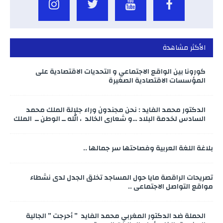
الأكثر مشاهدة
كورونا بين الواقع الاجتماعي و التحديات الاقتصادية على
المؤسسات الاقتصادية الصغيرة
الدكتور محمد الفايد : نحن مجندون وراء جلالة الملك محمد
السادس لخدمة البلاد …و شعاري الخالد ، الله ــ الوطن ــ الملك
بلاغة اللغة العربية وفصاحتها سر جمالها ..
تصريحات الراقصة مايا حول المساجد تخلق الجدل لدى نشطاء
مواقع التواصل الاجتماعي ..
الحملة ضد الدكتور المغربي محمد الفايد ” أحرجت ” الجالية