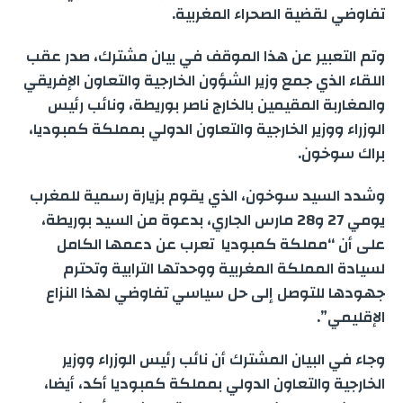
n
r
d
A
e
o
تفاوضي لقضية الصحراء المغربية.
e
g
a
I
p
r
o
وتم التعبير عن هذا الموقف في بيان مشترك، صدر عقب
اللقاء الذي جمع وزير الشؤون الخارجية والتعاون الإفريقي
e
m
n
p
k
والمغاربة المقيمين بالخارج ناصر بوريطة، ونائب رئيس
r
الوزراء ووزير الخارجية والتعاون الدولي بمملكة كمبوديا،
براك سوخون.
وشدد السيد سوخون، الذي يقوم بزيارة رسمية للمغرب
يومي 27 و28 مارس الجاري، بدعوة من السيد بوريطة،
على أن “مملكة كمبوديا تعرب عن دعمها الكامل
لسيادة المملكة المغربية ووحدتها الترابية وتحترم
جهودها للتوصل إلى حل سياسي تفاوضي لهذا النزاع
الإقليمي”.
وجاء في البيان المشترك أن نائب رئيس الوزراء ووزير
الخارجية والتعاون الدولي بمملكة كمبوديا أكد، أيضا،