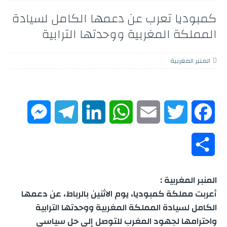
كمبوديا تعرب عن دعمها الكامل لسيادة
المملكة المغربية ووحدتها الترابية
المنبر المغربية
M
T
L
W
E
T
F
e
e
i
h
m
w
a
S
s
l
n
a
a
i
c
h
المنبر المغربية :
s
e
k
t
i
t
e
a
أعربت مملكة كمبوديا، يوم الاثنين بالرباط، عن دعمها
e
g
e
s
l
t
b
الكامل لسيادة المملكة المغربية ووحدتها الترابية
r
واحترامها لجهود المغرب للتوصل إلى حل سياسي