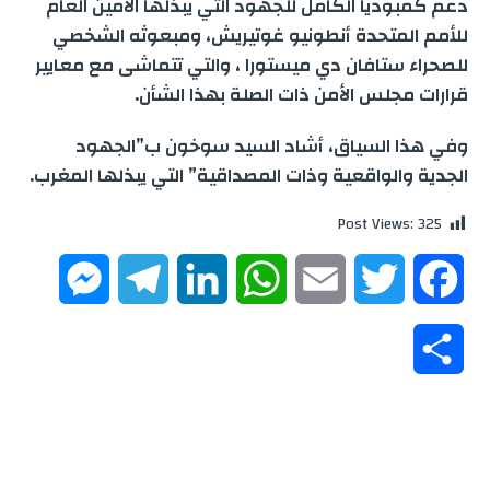
دعم كمبوديا الكامل للجهود التي يبذلها الأمين العام
للأمم المتحدة أنطونيو غوتيريش، ومبعوثه الشخصي
للصحراء ستافان دي ميستورا ، والتي تتماشى مع معايير
قرارات مجلس الأمن ذات الصلة بهذا الشأن.
وفي هذا السياق، أشاد السيد سوخون ب”الجهود
الجدية والواقعية وذات المصداقية” التي يبذلها المغرب.
Post Views:
325
M
T
L
W
E
T
F
e
e
i
h
m
w
a
S
s
l
n
a
a
i
c
h
s
e
k
t
i
t
e
a
e
g
e
s
l
t
b