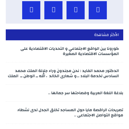
الأكثر مشاهدة
كورونا بين الواقع الاجتماعي و التحديات الاقتصادية على
المؤسسات الاقتصادية الصغيرة
الدكتور محمد الفايد : نحن مجندون وراء جلالة الملك محمد
السادس لخدمة البلاد …و شعاري الخالد ، الله ــ الوطن ــ الملك
بلاغة اللغة العربية وفصاحتها سر جمالها ..
تصريحات الراقصة مايا حول المساجد تخلق الجدل لدى نشطاء
مواقع التواصل الاجتماعي ..