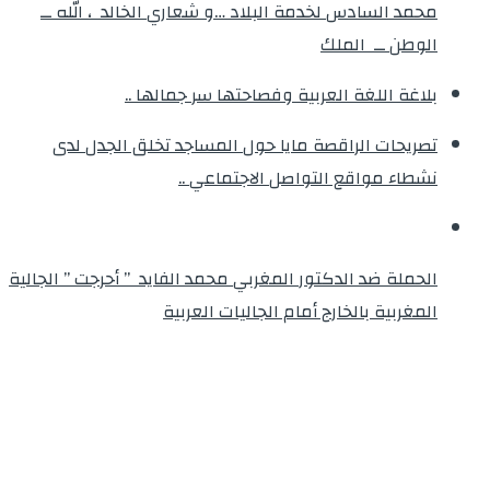
محمد السادس لخدمة البلاد …و شعاري الخالد ، الله ــ
الوطن ــ الملك
بلاغة اللغة العربية وفصاحتها سر جمالها ..
تصريحات الراقصة مايا حول المساجد تخلق الجدل لدى
نشطاء مواقع التواصل الاجتماعي ..
الحملة ضد الدكتور المغربي محمد الفايد ” أحرجت ” الجالية
المغربية بالخارج أمام الجاليات العربية