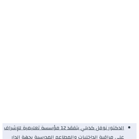
الدكتور نوفل كديلي يتفقد 12 مؤسسة تعليمية للإشراف
على مراقبة الداخليات والمطاعم المدرسية بجهة الدار