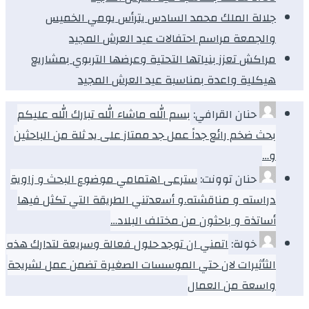
جلالة الملك محمد السادس يترأس يومي الخميس
والجمعة مراسم احتفالات عيد العرش المجيد
مراكش تعزز بنياتها التحتية وعرضها التربوي بمشاريع
هيكلية واعدة بمناسبة عيد العرش المجيد
حنان القرافي:
بسم الله ماشاء الله تبارك الله عليكم
بحث ضخم رائع جداً عمل جد ممتاز على يد ثلة من الباحثين
و…
حنان توونت:
سترعى اهتمامي موضوع البحث و زاوية
دراسته و مناقشته.و أسعدتني الطريقة التي تكثل فيها
أساتذة و باحثون من مختلف البلاد…
خولة:
اتمني ان توجد حلول فعالة وسريعة لتدارك هذه
الثأثيرات لان حتي الموسسات الصغيرة تضمن عمل لشريحة
واسعة من العمال