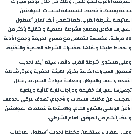
الشرطية الأقرب للمواطنين، وذلك من خلال توفير سيارات
حديثة ومجهزة خصيصا للاستجابة لحاجيات المواطنين
المرتبطة بشرطة القرب. كما تتضمن أيضا تعزيز أسطول
السيارات الخاص بمصالح الشرطة العلمية والتقنية بأكثر من
20 مركبة، مخصصة للتعامل مع مسرح الجريمة وجمع الأدلة
والحفاظ عليها ونقلها لمختبرات الشرطة العلمية والتقنية.
وعلى مستوى شرطة القرب دائما، سيتم أيضا تحديث
أسطول السيارات الخاصة بفرق الهيئة الحضرية وفرق شرطة
النجدة والسير والجولان ومعاينة حوادث السير، من خلال
تجهيزها بسيارات خفيفة ودراجات نارية ثنائية ورباعية
العجلات من مختلف السعات والأحجام، تهدف للرقي بخدمات
الأمن الوطني بالشارع العام، والاستجابة لتطلعات المواطنين
وانتظاراتهم من المرفق العام الشرطي.
وفي المقابل، سيتضمن مخطط تحديث أسطول المركبات