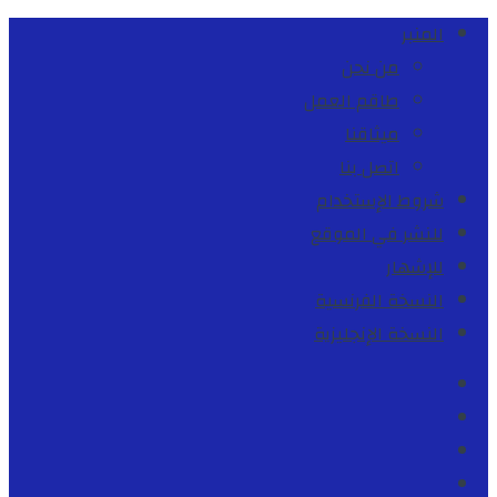
المنبر
من نحن
طاقم العمل
ميثاقنا
اتصل بنا
شروط الإستخدام
للنشر في الموقع
للإشهار
النسخة الفرنسية
النسخة الإنجليزية
Facebook
Youtube
Twitter
instagram