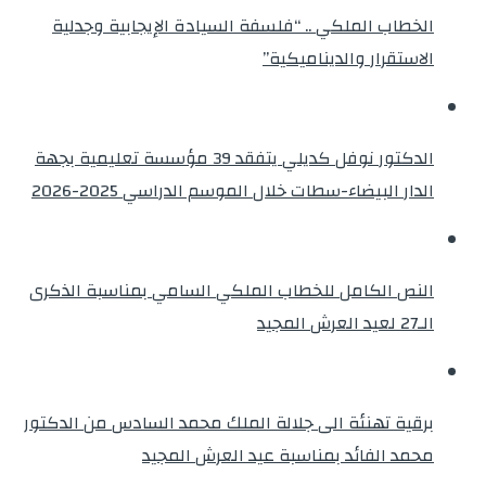
الخطاب الملكي .. “فلسفة السيادة الإيجابية وجدلية
الاستقرار والديناميكية”
الدكتور نوفل كديلي يتفقد 39 مؤسسة تعليمية بجهة
الدار البيضاء-سطات خلال الموسم الدراسي 2025-2026
النص الكامل للخطاب الملكي السامي بمناسبة الذكرى
الـ27 لعيد العرش المجيد
برقية تهنئة الى جلالة الملك محمد السادس من الدكتور
محمد الفائد بمناسبة عيد العرش المجيد