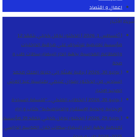
اعمال و اقتصاد
شريط الأخبار
[ أغسطس 1, 2026 ]
الدكتور نوفل كديلي يتفقد 12
مؤسسة تعليمية للإشراف على مراقبة الداخليات
والمطاعم المدرسية بجهة الدار البيضاء-سطات
طب و
صحة
[ يوليو 30, 2026 ]
برقية تهنئة الى جلالة الملك محمد
السادس من الدكتور رضوان غنيمي بمناسبة عيد العرش
المجيد
الاخبار
[ يوليو 30, 2026 ]
الخطاب الملكي .. “فلسفة السيادة
الإيجابية وجدلية الاستقرار والديناميكية”
كتاب و اراء
[ يوليو 29, 2026 ]
الدكتور نوفل كديلي يتفقد 39 مؤسسة
تعليمية بجهة الدار البيضاء-سطات خلال الموسم الدراسي
2025-2026
طب و صحة