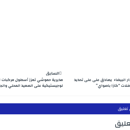
السابق
ر البيضاء يصادق على على تحديد
مديرية حموشي تعزز أسطول مركبات ا
فلات “كازا باصواي”
لوجيستيكية على الصعيد المحلي وال
 تعليق
عليق