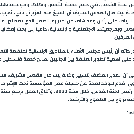
س لجنة القدس، في دعم مدينة القدس وأهلها ومؤسساتها.
الة بيت مال القدس الشريف أن الشيخ عبد العزيز آل ثاني، أعرب، خ
 بالرباط، على رأس وفد هام، عن اعتزازه بالعمل الذي تضطلع ب
س وبمرجعيتها الاجتماعية والإنسانية، داعيا إلى بحث إمكانيا
الطرفين.
ذاته أن رئيس مجلس الأمناء بالصناديق الإنسانية لمنظمة التع
 على أهمية تطوير العلاقة بين الجانبين لصالح خدمة فلسطين 
إلى أن المدير المكلف بتسيير وكالة بيت مال القدس الشريف، ال
وي، قدم للوفد لمحة عن حصيلة عمل المؤسسة تحت الإشراف ا
ة تزاوج بين الطموح والترشيد.
Pos