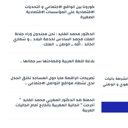
كورونا بين الواقع الاجتماعي و التحديات
الاقتصادية على المؤسسات الاقتصادية
الصغيرة
الدكتور محمد الفايد : نحن مجندون وراء جلالة
الملك محمد السادس لخدمة البلاد …و شعاري
الخالد ، الله ــ الوطن ــ الملك
بلاغة اللغة العربية وفصاحتها سر جمالها ..
تصريحات الراقصة مايا حول المساجد تخلق الجدل
لشرطة بآليات
لدى نشطاء مواقع التواصل الاجتماعي ..
جهوي و الوطني
الحملة ضد الدكتور المغربي محمد الفايد ”
أحرجت ” الجالية المغربية بالخارج أمام الجاليات
العربية