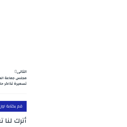
p
e
r
r
I
n
a
n
e
m
g
e
r
التالي
مجلس جماعة الدا
تسعيرة تذاكر حا
قم بكتابة اول
أترك لنا ت