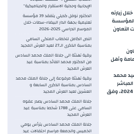
الإيجابية وجدلية الاستقرار والديناميكية”
لال زيارته
الدكتور نوفل كديلي يتفقد 39 مؤسسة
ه المؤسسة
تعليمية بجهة الدار البيضاء-سطات خلال
ت التعاون
الموسم الدراسي 2025-2026
النص الكامل للخطاب الملكي السامي
بمناسبة الذكرى الـ27 لعيد العرش المجيد
اون
برقية تهنئة الى جلالة الملك محمد السادس
عامة وأهل
من الدكتور محمد الفائد بمناسبة عيد
العرش المجيد
سيد محمد
برقية تهنئة مرفوعة إلى جلالة الملك محمد
لمباشر
السادس بمناسبة الذكرى السابعة و
لجلالة الملك، رئيس لجنة القدس، خلال سنة 2023، وآفاق العمل برسم سنة 2024، وفق
العشرين لعيد العرش المجيد
جلالة الملك محمد السادس يصدر عفوه
السامي على 1788 شخصا بمناسبة عيد
العرش المجيد
جلالة الملك محمد السادس يترأس يومي
الخميس والجمعة مراسم احتفالات عيد