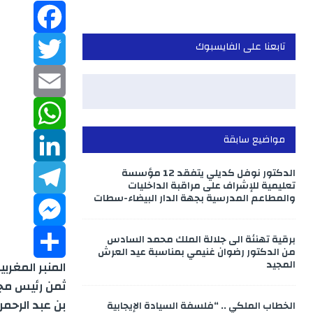
تابعنا على الفايسبوك
F
a
T
w
c
E
مواضيع سابقة
m
W
e
i
الدكتور نوفل كديلي يتفقد 12 مؤسسة
b
a
h
L
t
تعليمية للإشراف على مراقبة الداخليات
والمطاعم المدرسية بجهة الدار البيضاء-سطات
o
a
T
t
i
i
برقية تهنئة الى جلالة الملك محمد السادس
M
o
e
n
e
t
l
من الدكتور رضوان غنيمي بمناسبة عيد العرش
المجيد
المنبر المغربية
k
s
k
e
S
r
l
ثمن رئيس مجلس
بن عبد الرحمن
الخطاب الملكي .. “فلسفة السيادة الإيجابية
e
e
s
h
A