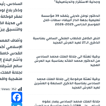
وجدلية الاستقرار والديناميكية”
السادس، رئي
p
d
g
s
a
وذكر بلاغ لوك
الدكتور نوفل كديلي يتفقد 39 مؤسسة
لمقر الوكالة
p
e
r
r
I
تعليمية بجهة الدار البيضاء-سطات خلال
في مدينة القد
الموسم الدراسي 2025-2026
والتنسيق بين 
n
a
n
e
النص الكامل للخطاب الملكي السامي بمناسبة
وأضاف المصدر 
m
g
الذكرى الـ27 لعيد العرش المجيد
الإسلامي أكد
e
القدس خاصة.
برقية تهنئة الى جلالة الملك محمد السادس
وأشار البلاغ 
من الدكتور محمد الفائد بمناسبة عيد العرش
r
المجيد
سالم الشرقا
منهجية واقعي
برقية تهنئة مرفوعة إلى جلالة الملك محمد
السادس بمناسبة الذكرى السابعة و العشرين
لعيد العرش المجيد
t Views:
352
جلالة الملك محمد السادس يصدر عفوه
السامي على 1788 شخصا بمناسبة عيد العرش