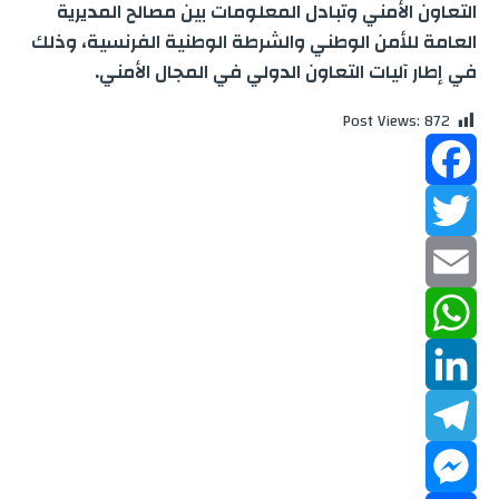
التعاون الأمني وتبادل المعلومات بين مصالح المديرية
العامة للأمن الوطني والشرطة الوطنية الفرنسية، وذلك
في إطار آليات التعاون الدولي في المجال الأمني.
Post Views:
872
F
a
T
w
c
E
m
W
e
i
b
a
h
L
t
o
a
T
t
i
i