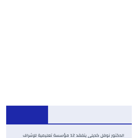
الدكتور نوفل كديلي يتفقد 12 مؤسسة تعليمية للإشراف