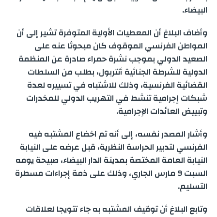
r
البيضاء.
وأضاف البلاغ أن المعطيات الأولية المتوفرة تشير إلى أن
المواطن الفرنسي الموقوف كان مبحوثا عنه على
الصعيد الدولي بموجب نشرة حمراء صادرة عن المنظمة
الدولية للشرطة الجنائية أنتربول، بطلب من السلطات
القضائية الفرنسية، وذلك للاشتباه في تسييره لعدة
شبكات إجرامية تنشط في التهريب الدولي للمخدرات
وتبييض العائدات الإجرامية.
وأشار المصدر نفسه، إلى أنه تم اخضاع المشتبه فيه
الفرنسي لتدبير الحراسة النظرية، قبل عرضه على النيابة
النيابة العامة المختصة بمدينة الدار البيضاء، صبيحة يومه
السبت 9 مارس الجاري، وذلك على ذمة إجراءات مسطرة
التسليم.
وتابع البلاغ أن توقيف المشتبه به جاء تتويجا لعلاقات