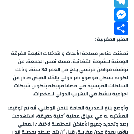
b
a
h
L
t
o
a
T
t
i
i
M
o
e
n
e
t
l
المنبر المغربية :
k
s
k
e
S
r
l
تمكنت عناصر مصلحة الأبحاث والتدخلات التابعة للفرقة
A
e
e
s
h
الوطنية للشرطة القضائية، مساء أمس الجمعة، من
توقيف مواطن فرنسي يبلغ من العمر 34 سنة، وذلك
p
d
g
s
a
لكونه يشكل موضوع أمر دولي بإلقاء القبض صادر عن
p
e
r
r
I
السلطات الفرنسية في قضايا مرتبطة بتكوين شبكات
إجرامية تنشط في التهريب الدولي للمخدرات.
n
a
n
e
وأوضح بلاغ للمديرية العامة للأمن الوطني، أنه تم توقيف
m
g
المشتبه به في سياق عملية أمنية دقيقة، استهدفت
رصد وتحديد جميع الأماكن المحتملة لاختفاء المعني
e
بالأمر بعدة مدن مغربية، قبل أن يتم ضبطه بمدينة الدار