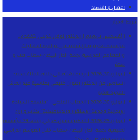
اعمال و اقتصاد
شريط الأخبار
[ أغسطس 1, 2026 ]
الدكتور نوفل كديلي يتفقد 12
مؤسسة تعليمية للإشراف على مراقبة الداخليات
والمطاعم المدرسية بجهة الدار البيضاء-سطات
طب و
صحة
[ يوليو 30, 2026 ]
برقية تهنئة الى جلالة الملك محمد
السادس من الدكتور رضوان غنيمي بمناسبة عيد العرش
المجيد
الاخبار
[ يوليو 30, 2026 ]
الخطاب الملكي .. “فلسفة السيادة
الإيجابية وجدلية الاستقرار والديناميكية”
كتاب و اراء
[ يوليو 29, 2026 ]
الدكتور نوفل كديلي يتفقد 39 مؤسسة
تعليمية بجهة الدار البيضاء-سطات خلال الموسم الدراسي
2025-2026
طب و صحة