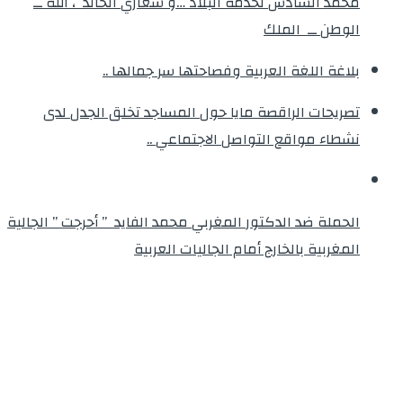
محمد السادس لخدمة البلاد …و شعاري الخالد ، الله ــ
الوطن ــ الملك
بلاغة اللغة العربية وفصاحتها سر جمالها ..
تصريحات الراقصة مايا حول المساجد تخلق الجدل لدى
نشطاء مواقع التواصل الاجتماعي ..
الحملة ضد الدكتور المغربي محمد الفايد ” أحرجت ” الجالية
المغربية بالخارج أمام الجاليات العربية