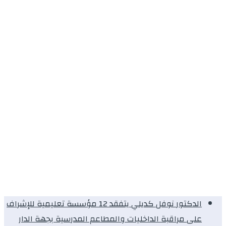
الدكتور نوفل كديلي يتفقد 12 مؤسسة تعليمية للإشراف
على مراقبة الداخليات والمطاعم المدرسية بجهة الدار