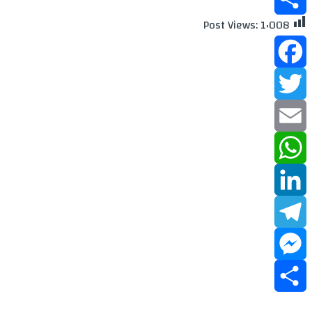
Post Views:
1٬008
Share
Facebook
Twitter
Email
WhatsApp
LinkedIn
Telegram
Messenger
Share