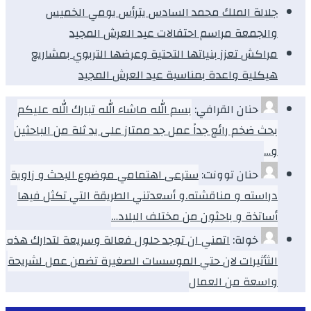
جلالة الملك محمد السادس يترأس يومي الخميس
والجمعة مراسم احتفالات عيد العرش المجيد
مراكش تعزز بنياتها التحتية وعرضها التربوي بمشاريع
هيكلية واعدة بمناسبة عيد العرش المجيد
حنان القرافي:
بسم الله ماشاء الله تبارك الله عليكم
بحث ضخم رائع جداً عمل جد ممتاز على يد ثلة من الباحثين
و…
حنان توونت:
سترعى اهتمامي موضوع البحث و زاوية
دراسته و مناقشته.و أسعدتني الطريقة التي تكثل فيها
أساتذة و باحثون من مختلف البلاد…
خولة:
اتمني ان توجد حلول فعالة وسريعة لتدارك هذه
الثأثيرات لان حتي الموسسات الصغيرة تضمن عمل لشريحة
واسعة من العمال