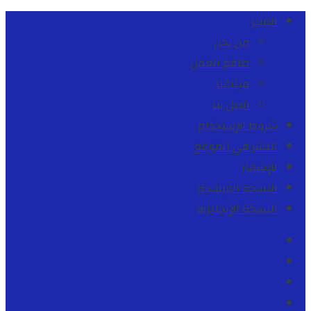
المنبر
من نحن
طاقم العمل
ميثاقنا
اتصل بنا
شروط الإستخدام
للنشر في الموقع
للإشهار
النسخة الفرنسية
النسخة الإنجليزية
Facebook
Youtube
Twitter
instagram