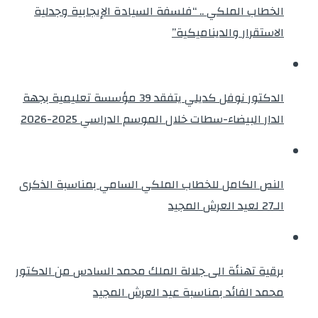
الخطاب الملكي .. “فلسفة السيادة الإيجابية وجدلية
الاستقرار والديناميكية”
الدكتور نوفل كديلي يتفقد 39 مؤسسة تعليمية بجهة
الدار البيضاء-سطات خلال الموسم الدراسي 2025-2026
النص الكامل للخطاب الملكي السامي بمناسبة الذكرى
الـ27 لعيد العرش المجيد
برقية تهنئة الى جلالة الملك محمد السادس من الدكتور
محمد الفائد بمناسبة عيد العرش المجيد