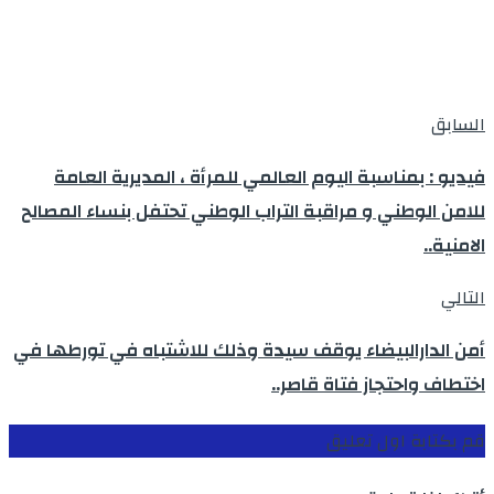
السابق
فيديو : بمناسبة اليوم العالمي للمرأة ، المديرية العامة
للامن الوطني و مراقبة التراب الوطني تحتفل بنساء المصالح
الامنية..
التالي
أمن الدارالبيضاء يوقف سيدة وذلك للاشتباه في تورطها في
اختطاف واحتجاز فتاة قاصر..
قم بكتابة اول تعليق