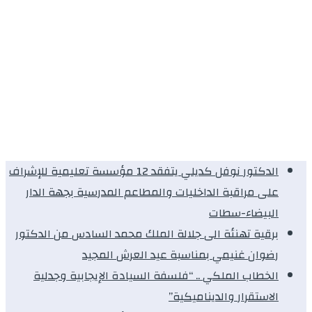
الدكتور نوفل كديلي يتفقد 12 مؤسسة تعليمية للإشراف
على مراقبة الداخليات والمطاعم المدرسية بجهة الدار
البيضاء-سطات
برقية تهنئة الى جلالة الملك محمد السادس من الدكتور
رضوان غنيمي بمناسبة عيد العرش المجيد
الخطاب الملكي .. “فلسفة السيادة الإيجابية وجدلية
الاستقرار والديناميكية”