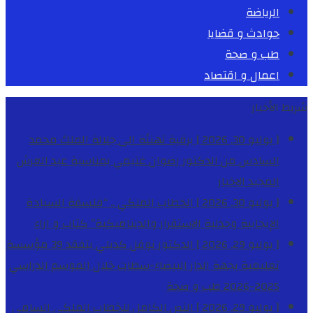
الرياضة
حوادث و قضايا
طب و صحة
اعمال و اقتصاد
شريط الأخبار
[ يوليو 30, 2026 ]
برقية تهنئة الى جلالة الملك محمد
السادس من الدكتور رضوان غنيمي بمناسبة عيد العرش
المجيد
الاخبار
[ يوليو 30, 2026 ]
الخطاب الملكي .. “فلسفة السيادة
الإيجابية وجدلية الاستقرار والديناميكية”
كتاب و اراء
[ يوليو 29, 2026 ]
الدكتور نوفل كديلي يتفقد 39 مؤسسة
تعليمية بجهة الدار البيضاء-سطات خلال الموسم الدراسي
2025-2026
طب و صحة
[ يوليو 29, 2026 ]
النص الكامل للخطاب الملكي السامي