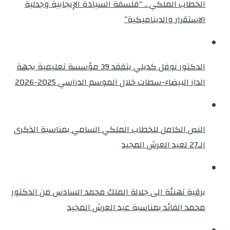
الخطاب الملكي .. “فلسفة السيادة الإيجابية وجدلية
الاستقرار والديناميكية”
الدكتور نوفل كديلي يتفقد 39 مؤسسة تعليمية بجهة
الدار البيضاء-سطات خلال الموسم الدراسي 2025-2026
النص الكامل للخطاب الملكي السامي بمناسبة الذكرى
الـ27 لعيد العرش المجيد
برقية تهنئة الى جلالة الملك محمد السادس من الدكتور
محمد الفائد بمناسبة عيد العرش المجيد