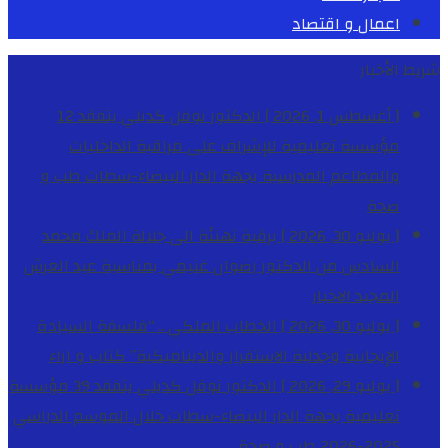
اعمال و اقتصاد
شريط الأخبار
[ أغسطس 1, 2026 ]
الدكتور نوفل كديلي يتفقد 12
مؤسسة تعليمية للإشراف على مراقبة الداخليات
والمطاعم المدرسية بجهة الدار البيضاء-سطات
طب و
صحة
[ يوليو 30, 2026 ]
برقية تهنئة الى جلالة الملك محمد
السادس من الدكتور رضوان غنيمي بمناسبة عيد العرش
المجيد
الاخبار
[ يوليو 30, 2026 ]
الخطاب الملكي .. “فلسفة السيادة
الإيجابية وجدلية الاستقرار والديناميكية”
كتاب و اراء
[ يوليو 29, 2026 ]
الدكتور نوفل كديلي يتفقد 39 مؤسسة
تعليمية بجهة الدار البيضاء-سطات خلال الموسم الدراسي
2025-2026
طب و صحة