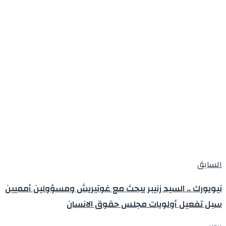
السابق
نيويورك .. السيد زنيبر يبحث مع غوتيريش ومسؤولين أمميين
سبل تفعيل أولويات مجلس حقوق الانسان