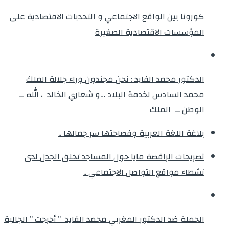
كورونا بين الواقع الاجتماعي و التحديات الاقتصادية على
المؤسسات الاقتصادية الصغيرة
الدكتور محمد الفايد : نحن مجندون وراء جلالة الملك
محمد السادس لخدمة البلاد …و شعاري الخالد ، الله ــ
الوطن ــ الملك
بلاغة اللغة العربية وفصاحتها سر جمالها ..
تصريحات الراقصة مايا حول المساجد تخلق الجدل لدى
نشطاء مواقع التواصل الاجتماعي ..
الحملة ضد الدكتور المغربي محمد الفايد ” أحرجت ” الجالية