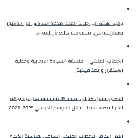
برقية تهنئة الى جلالة الملك محمد السادس من الدكتور
رضوان غنيمي بمناسبة عيد العرش المجيد
الخطاب الملكي .. “فلسفة السيادة الإيجابية وجدلية
الاستقرار والديناميكية”
الدكتور نوفل كديلي يتفقد 39 مؤسسة تعليمية بجهة
الدار البيضاء-سطات خلال الموسم الدراسي 2025-2026
النص الكامل للخطاب الملكي السامي بمناسبة الذكرى