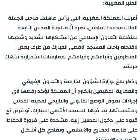
المنبر المغربية :
أعربت المملكة المغربية، التي يرأس عاهلها صاحب الجلالة
الملك محمد السادس، نصره الله، لجنة القدس التابعة
لمنظمة التعاون الإسلامي عن استنكارها الشديد وشجبها
لاقتحام باحات المسجد الأقصى المبارك من طرف بعض
المتطرفين وأتباعهم وقيامهم بممارسات استفزازية تنتهك
حرمته.
وذكر بلاغ لوزارة الشؤون الخارجية والتعاون الإفريقي
والمغاربة المقيمين بالخارج أن المملكة تؤكد رفضها لأي
إجراءات تقوض الوضع القانوني والتاريخي لمدينة القدس
ومقدساتها، بما فيها المسجد الأقصى المبارك، أو فرض أي
قيود على دخول المصلين إليه، مشددة على ضرورة الحفاظ
على طابعه الحضاري والإسلامي، وتفادي كل أشكال
التصعيد والاستفزاز.