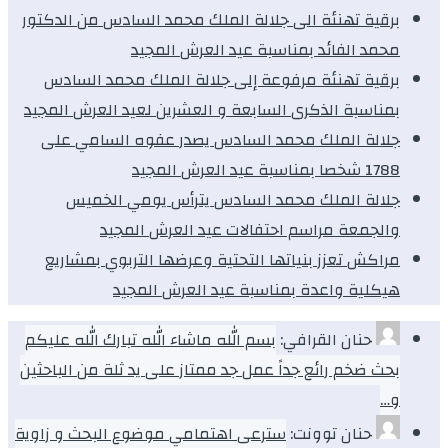
برقية تهنئة الى جلالة الملك محمد السادس من الدكتور
محمد الفائد بمناسبة عيد العرش المجيد
برقية تهنئة مرفوعة إلى جلالة الملك محمد السادس
بمناسبة الذكرى السابعة و العشرين لعيد العرش المجيد
جلالة الملك محمد السادس يصدر عفوه السامي على
1788 شخصا بمناسبة عيد العرش المجيد
جلالة الملك محمد السادس يترأس يومي الخميس
والجمعة مراسم احتفالات عيد العرش المجيد
مراكش تعزز بنياتها التحتية وعرضها التربوي بمشاريع
هيكلية واعدة بمناسبة عيد العرش المجيد
حنان القرافي:
بسم الله ماشاء الله تبارك الله عليكم
بحث ضخم رائع جداً عمل جد ممتاز على يد ثلة من الباحثين
و…
حنان توونت:
سترعى اهتمامي موضوع البحث و زاوية