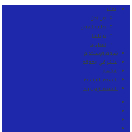
المنبر
من نحن
طاقم العمل
ميثاقنا
اتصل بنا
شروط الإستخدام
للنشر في الموقع
للإشهار
النسخة الفرنسية
النسخة الإنجليزية
Facebook
Youtube
Twitter
instagram